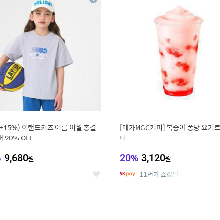
상
세
%+15%) 이랜드키즈 여름 이월 총결
[메가MGC커피] 복숭아 퐁당 요거트
 90% OFF
디
%
9,680
20
%
3,120
원
원
11번가 쇼킹딜
좋
아
요