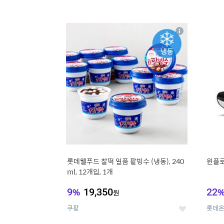
13
1
상
세
롯데웰푸드 찰떡 일품 팥빙수 (냉동), 240
윈플로 
ml, 12개입, 1개
9
%
19,350
22
원
쿠팡
롯데
좋
아