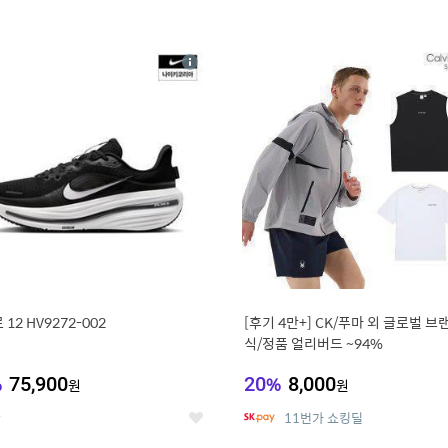
4
15
상
세
12 HV9272-002
[후기 4만+] CK/푸마 외 글로벌 브
식/정품 얼리버드 ~94%
%
75,900
20
%
8,000
원
원
온
11번가 쇼킹딜
좋
아