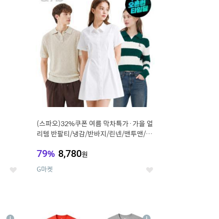
세
세
(스파오)32%쿠폰 여름 막차특가·가을 얼
리템 반팔티/냉감/반바지/린넨/맨투맨/슬
랙스/가디건 외 ~74%OFF
79
%
8,780
원
G마켓
좋
좋
아
아
요
요
8