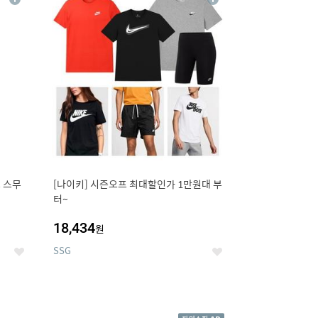
상
상
세
세
 스무
[나이키] 시즌오프 최대할인가 1만원대 부
터~
18,434
원
SSG
좋
좋
아
아
요
요