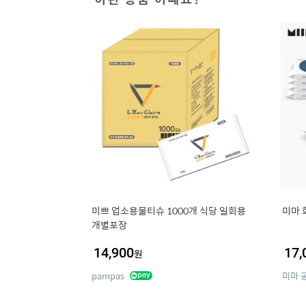
미쁘 업소용물티슈 1000개 식당 일회용
미마 
개별포장
14,900
17,
원
pampas
미마 