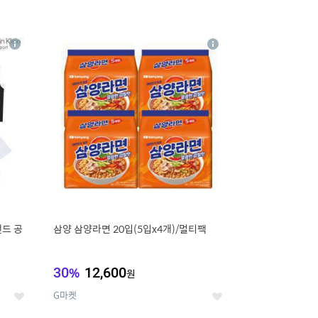
16
상
상
세
세
랜드 공
삼양 삼양라면 20입(5입x4개)/멀티팩
30
%
12,600
원
G마켓
좋
좋
아
아