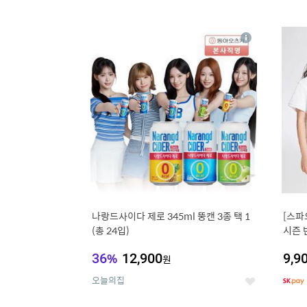
9
1
상
세
나랑드사이다 제로 345ml 뚱캔 3종 택 1
[스파
(총 24입)
시즌 
트 外
36
%
12,900
9,9
원
오늘의집
좋
아
요