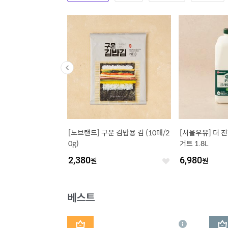
8입/봉
[노브랜드] 구운 김밥용 김 (10매/2
[서울우유] 더 
0g)
거트 1.8L
2,380
원
6,980
원
좋
좋
아
아
요
요
베스트
1
2
상