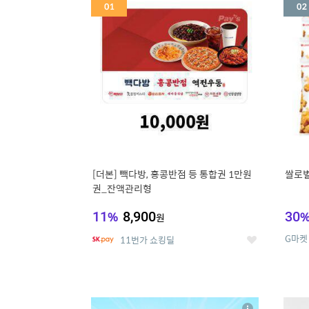
세
[더본] 빽다방, 홍콩반점 등 통합권 1만원
쌀로별
권_잔액관리형
11
%
8,900
30
원
G마켓
11번가 쇼킹딜
좋
아
요
5
6