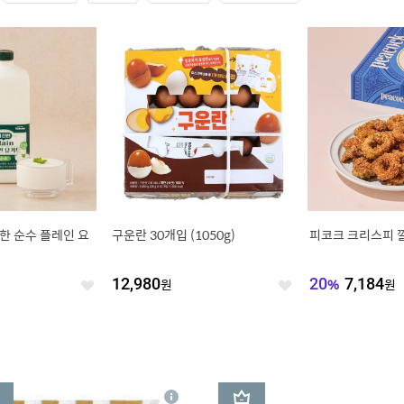
진한 순수 플레인 요
구운란 30개입 (1050g)
피코크 크리스피 깔
12,980
원
20
%
7,184
원
좋
좋
아
아
요
요
3
상