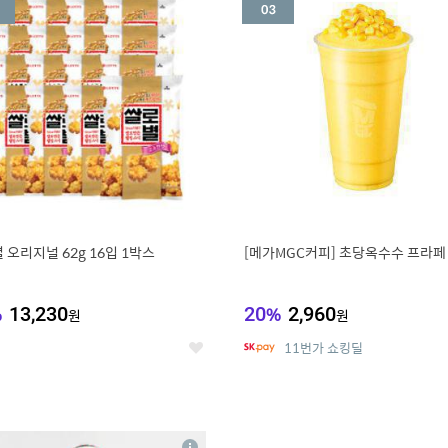
세
 오리지널 62g 16입 1박스
[메가MGC커피] 초당옥수수 프라페
%
13,230
20
%
2,960
원
원
11번가 쇼킹딜
좋
아
요
7