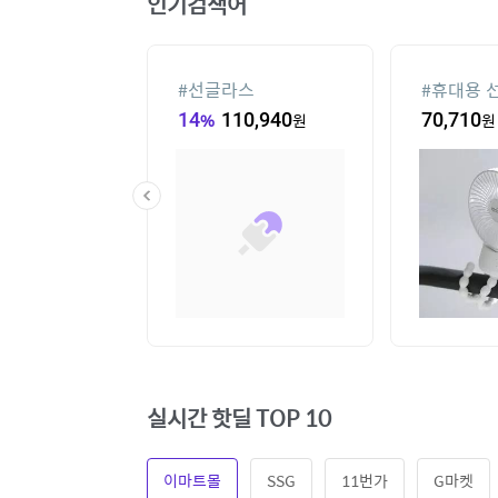
인기검색어
컨
#
선글라스
#
휴대용 
00
원
14
%
110,940
원
70,710
원
실시간 핫딜 TOP 10
이마트몰
SSG
11번가
G마켓