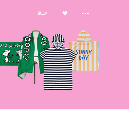
좋
더
로그인
아
보
요
기