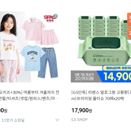
0
11
상
세
오키즈+30%] 여름부터 겨울까지 전
[GS단독] 리벤스 알로그랑 고평량(7
반팔/티셔츠/셋업/원피스/팬츠/아우
m)프리미엄 물티슈 70매x20팩
00
17,900
원
원
GS SHOP
11번가 쇼킹딜
좋
아
요