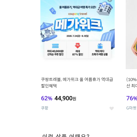
상
세
쿠팡트래블, 메가위크 올 여름휴가 역대급
(10
할인혜택
산 최대
62
%
44,900
76
원
쿠팡
G마켓
좋
아
요
이런 상품 어때요?