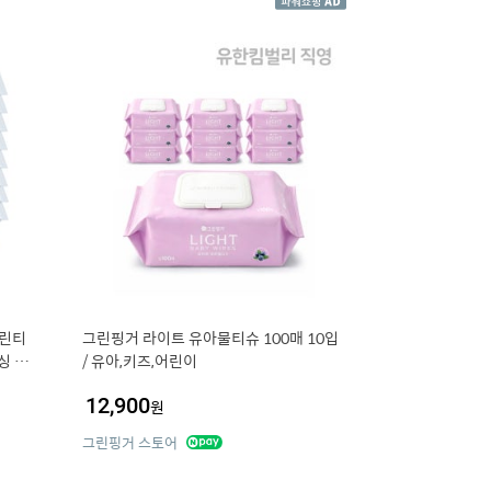
클린티
그린핑거 라이트 유아물티슈 100매 10입
보싱 소
/ 유아,키즈,어린이
이
12,900
원
그린핑거 스토어