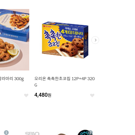
라마리 300g
오리온 촉촉한초코칩 12P+4P 320
[농할 20% 할인쿠폰
G
상추 (1입)
4,480
원
2,480
원
좋
좋
아
아
요
요
4
상
상