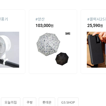
선풍기
#
양산
#
겔럭시25
103,000
원
25,590
원
오늘의집
쿠팡
롯데온
GS SHOP