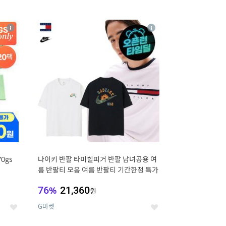
12
상
상
세
세
0gs
나이키 반팔 타미힐피거 반팔 남녀공용 여
름 반팔티 모음 여름 반팔티 기간한정 특가
76
%
21,360
원
G마켓
좋
좋
아
아
요
요