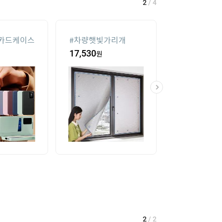
2
/
4
카드케이스
#
차량햇빛가리개
#
크록스
17,530
원
96,400
원
2
/
2