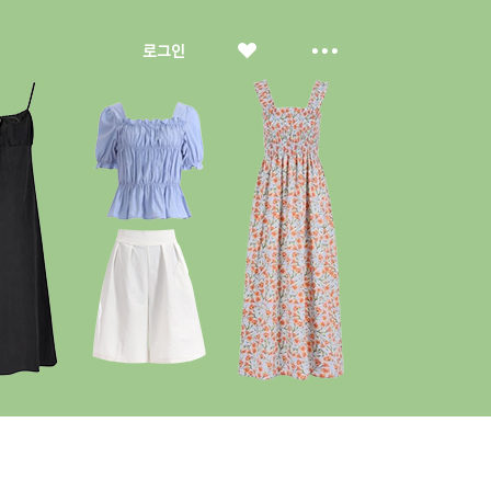
좋
더
로그인
아
보
요
기