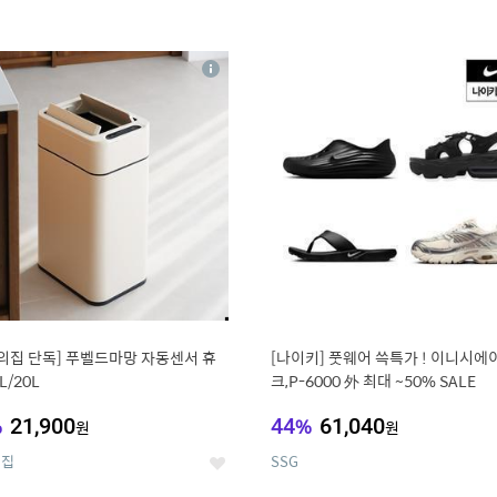
4
15
상
세
의집 단독] 푸벨드마망 자동센서 휴
[나이키] 풋웨어 쓱특가 ! 이니시에
L/20L
크,P-6000 外 최대 ~50% SALE
%
21,900
44
%
61,040
원
원
의집
SSG
좋
아