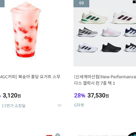
세
MGC커피] 복숭아 퐁당 요거트 스무
(신세계마산점)New Performanc
다스 갤럭시 런 7종 택 1
%
3,120
28
%
37,530
원
원
G마켓
11번가 쇼킹딜
좋
아
요
7