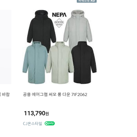
 바람
공용 에어그램 써모 롱 다운 7IF2062
113,790
원
CJ온스타일