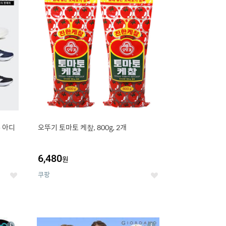
세
세
e 아디
오뚜기 토마토 케챂, 800g, 2개
6,480
원
쿠팡
좋
좋
아
아
요
요
8