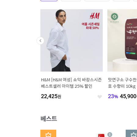
S/S] 플리츠 하프 슬리
H&M [H&M 여성] 쇼익 바캉스시즌
맛연구소 구수한
Q6ZTS150
베스트셀러 아이템 25% 할인
호 수향미 10kg
043
원
22,425
원
23
%
45,900
좋
좋
아
아
요
요
베스트
1
2
상