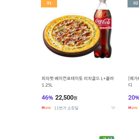
세
피자헛 베이컨포테이토 리치골드 L+콜라
[메가
1.25L
디
46
%
22,500
20
원
11번가 쇼킹딜
좋
아
요
5
6