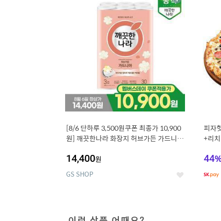
상
세
[8/6 단하루 3,500원쿠폰 최종가 10,900
피자헛
원] 깨끗한나라 화장지 허브가든 가드니아
+리치
27m 30롤
14,400
44
원
GS SHOP
좋
아
요
이런 상품 어때요?