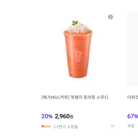
9
1
상
세
[메가MGC커피] 멋쟁이 토마토 스무디
더위컷
20
%
2,960
67
원
쿠팡
11번가 쇼킹딜
좋
아
요