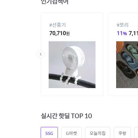
인기검색어
#
선풍기
#
쪼리
3,260
원
70,710
원
11
%
7,1
실시간 핫딜 TOP 10
SSG
G마켓
오늘의집
쿠팡