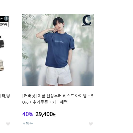
16
상
상
세
세
이터,덩
[커버낫] 여름 신상부터 베스트 아이템 ~ 5
0% + 추가쿠폰 + 카드혜택
40
%
29,400
원
롯데온
좋
좋
아
아