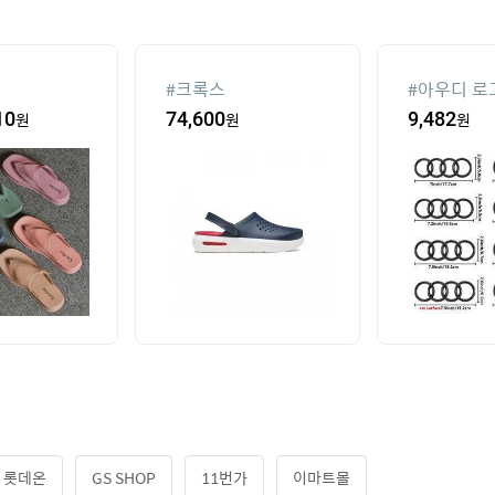
#
크록스
#
아우디 로
10
원
74,600
원
9,482
원
롯데온
GS SHOP
11번가
이마트몰