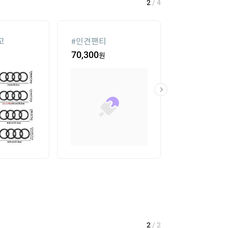
2
/
4
고
#
인견팬티
#
침대 매트리스
70,300
원
16
%
104,550
2
/
2