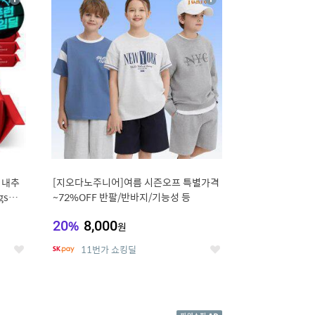
상
상
세
세
 내추
[지오다노주니어]여름 시즌오프 특별가격
gsm
~72%OFF 반팔/반바지/기능성 등
20
%
8,000
원
11번가 쇼킹딜
좋
좋
아
아
요
요