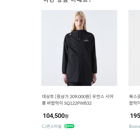
데상트 [정상가 209,000원] 우먼스 시어
복스로
롱 바람막이 SQ122PWB32
람막
104,500
195
원
CJ온스타일
Boxr