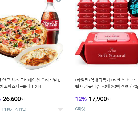
상
세
 한근 치즈 콤비네이션 오리지널 L
(타임딜/역대급특가) 리벤스 소프트
치즈파스타+콜라 1.25L
럴 아기물티슈 70매 20팩 캡형 / 70
고평량
%
26,600
12
%
17,900
원
원
G마켓
11번가 쇼킹딜
좋
아
요