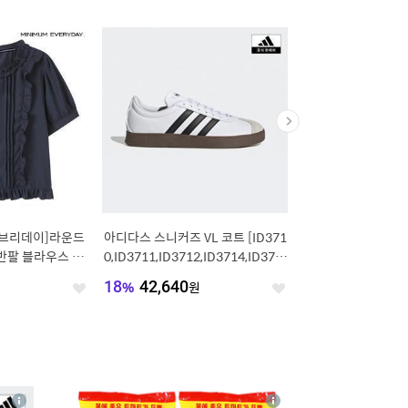
에브리데이]라운드
아디다스 스니커즈 VL 코트 [ID371
Calvin Klein Unde
반팔 블라우스 (E
0,ID3711,ID3712,ID3714,ID371
튼 스트레치 버라이어티
5,KH9489]
즈 (NP2427O-FIU)
원
18
%
42,640
원
20
%
59,976
원
좋
좋
아
아
요
요
4
상
상