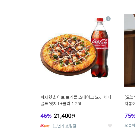
13
1
상
세
피자헛 화이트 트러플 스테이크 뇨끼 체다
[오늘
골드 엣지 L+콜라 1.25L
지통9
46
%
21,400
75
원
오늘
11번가 쇼킹딜
좋
아