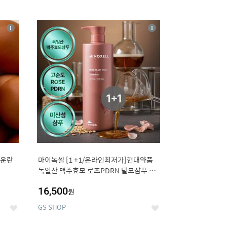
12
상
상
세
세
구운란
마이녹셀 [1 +1/온라인최저가]현대약품
독일산 맥주효모 로즈PDRN 탈모샴푸 대
용량 1000ml (정가 100,000원)
16,500
원
GS SHOP
좋
좋
아
아
요
요