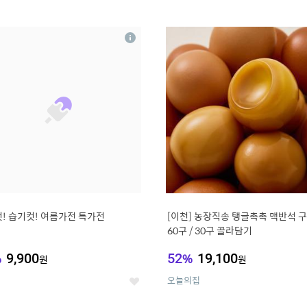
0
11
상
세
! 습기컷! 여름가전 특가전
[이천] 농장직송 탱글촉촉 맥반석 
60구 / 30구 골라담기
%
9,900
52
%
19,100
원
원
오늘의집
좋
아
요