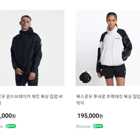
우 윈드브레이커 재킷 복싱 집업 바
복스로우 투네로 트랙재킷 복싱 집업
이
막이
,000
195,000
원
원
aw
Boxraw