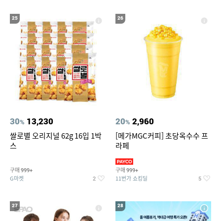
25
26
30
13,230
20
2,960
%
%
쌀로별 오리지널 62g 16입 1박
[메가MGC커피] 초당옥수수 프
스
라페
구매
구매
999+
999+
G마켓
11번가 쇼킹딜
2
5
27
28