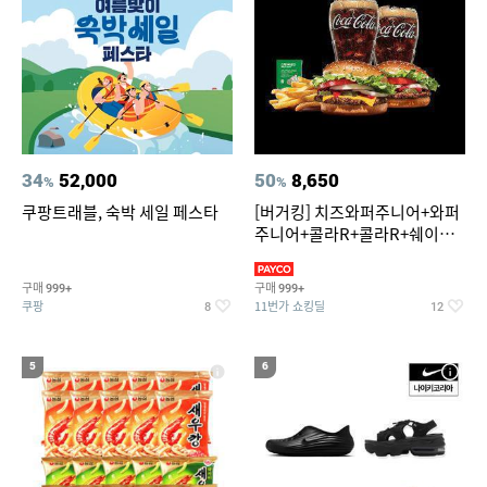
34
52,000
50
8,650
%
%
쿠팡트래블, 숙박 세일 페스타
[버거킹] 치즈와퍼주니어+와퍼
주니어+콜라R+콜라R+쉐이킹
프라이 스윗어니언
구매
구매
999+
999+
쿠팡
11번가 쇼킹딜
8
12
5
6