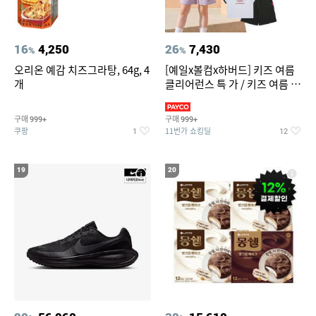
16
4,250
26
7,430
%
%
오리온 예감 치즈그라탕, 64g, 4
[예일x볼컴x하버드] 키즈 여름
개
클리어런스 특 가 / 키즈 여름 수
영복 반팔티 반바지 스
구매
구매
999+
999+
쿠팡
11번가 쇼킹딜
1
12
19
20