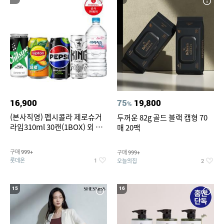
16,900
75
19,800
%
(본사직영) 펩시콜라 제로슈거
두꺼운 82g 골드 블랙 캡형 70
라임310ml 30캔(1BOX) 외 롯
매 20팩
데칠성BEST
구매
구매
999+
999+
롯데온
오늘의집
1
2
15
16