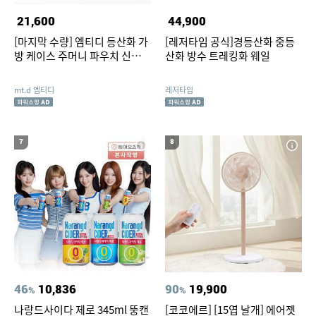
21,600
44,900
[마지막 수량] 엠티디 등산화 가
[레저타임 공식]경등산화 중등
방 케이스 주머니 파우치 신발가
산화 방수 트레킹화 웨일
방
mt.d 엠티디
레저타임
7
8
46
10,836
90
19,900
%
%
나랑드사이다 제로 345ml 뚱캔
[코코에르] [15엽 날개] 에어젯