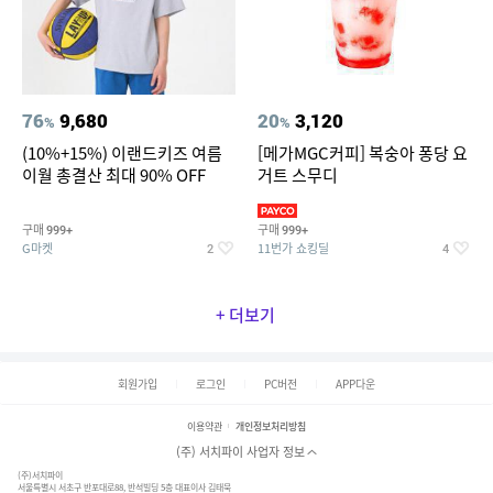
76
9,680
20
3,120
%
%
(10%+15%) 이랜드키즈 여름
[메가MGC커피] 복숭아 퐁당 요
이월 총결산 최대 90% OFF
거트 스무디
구매
구매
999+
999+
G마켓
11번가 쇼킹딜
2
4
+ 더보기
회원가입
로그인
PC버전
APP다운
이용약관
개인정보처리방침
(주) 서치파이 사업자 정보
(주)서치파이
서울특별시 서초구 반포대로88, 반석빌딩 5층 대표이사 김태묵