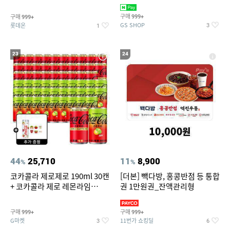
집안 실내 담배 냄새 제거
맥반석계란 HACCP 햇썹 인증
구매
구매
999+
999+
GS SHOP
롯데온
3
1
23
24
44
25,710
11
8,900
%
%
코카콜라 제로제로 190ml 30캔
[더본] 빽다방, 홍콩반점 등 통합
+ 코카콜라 제로 레몬라임
권 1만원권_잔액관리형
190ml 30캔 + (증정) 콜드컵+스
티커 세트
구매
구매
999+
999+
G마켓
11번가 쇼킹딜
3
6