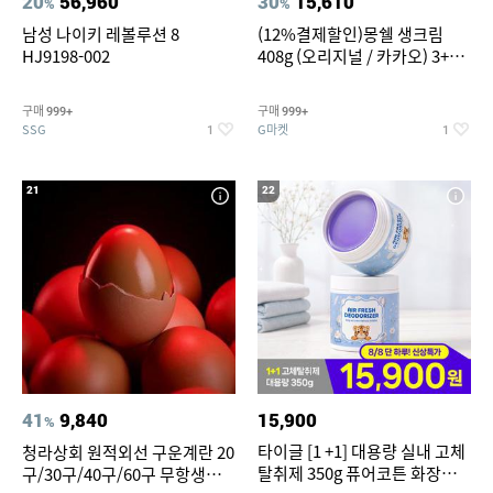
20
56,960
30
15,610
%
%
남성 나이키 레볼루션 8
(12%결제할인)몽쉘 생크림
HJ9198-002
408g (오리지널 / 카카오) 3+1
개
구매
구매
999+
999+
SSG
G마켓
1
1
21
22
41
9,840
15,900
%
타이글 [1 +1] 대용량 실내 고체
청라상회 원적외선 구운계란 20
탈취제 350g 퓨어코튼 화장실
구/30구/40구/60구 무항생제