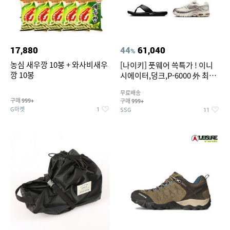
17,880
44
61,040
%
농심 새우깡 10봉 + 와사비새우
[나이키] 풋웨어 쓱특가 ! 이니
깡 10봉
시에이터,덩크,P-6000 外 최대
~50% SALE
무료배송
구매
구매
999+
999+
G마켓
SSG
1
11