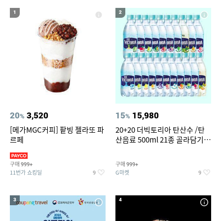
16
17
카렌스2 실내등세트 led
종가북부식포기김치
1
2
18
19
20
미니 탁상용 선풍기
치킨
에어컨
20
3,520
15
15,980
%
%
[메가MGC커피] 팥빙 젤라또 파
20+20 더빅토리아 탄산수 /탄
르페
산음료 500ml 21종 골라담기
(총 2박스/분리배송)
구매
구매
999+
999+
11번가 쇼킹딜
G마켓
9
9
3
4