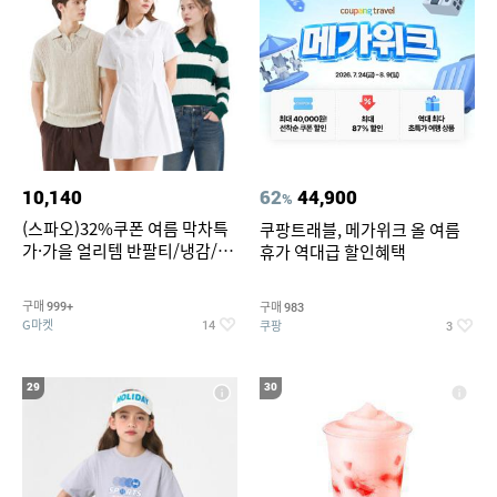
10,140
62
44,900
%
(스파오)32%쿠폰 여름 막차특
쿠팡트래블, 메가위크 올 여름
가·가을 얼리템 반팔티/냉감/반
휴가 역대급 할인혜택
바지/린넨/맨투맨/슬랙스/가디
건 외 ~74%OFF
구매
구매
999+
983
G마켓
쿠팡
14
3
29
30