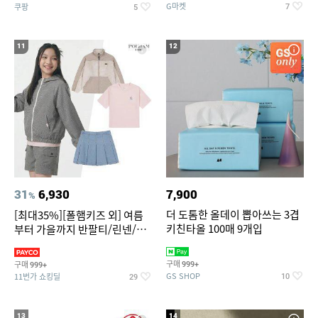
G마켓
쿠팡
7
5
11
12
31
6,930
7,900
%
더 도톰한 올데이 뽑아쓰는 3겹
[최대35%][폴햄키즈 외] 여름
키친타올 100매 9개입
부터 가을까지 반팔티/린넨/맨
투맨/가디건/팬츠 외 100종
구매
구매
999+
999+
GS SHOP
11번가 쇼킹딜
10
29
13
14