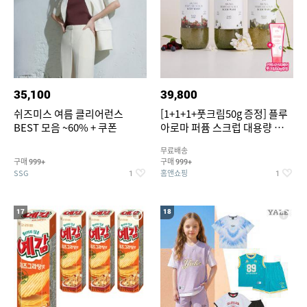
35,100
39,800
쉬즈미스 여름 클리어런스
[1+1+1+풋크림50g 증정] 플루
BEST 모음 ~60% + 쿠폰
아로마 퍼퓸 스크럽 대용량 바디
워시 1000ml
무료배송
구매
구매
999+
999+
SSG
홈앤쇼핑
1
1
17
18