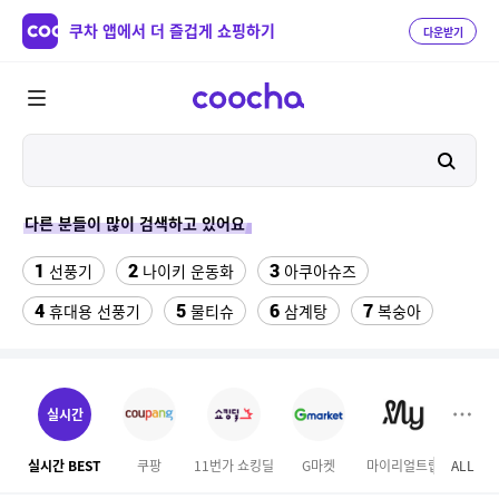
쿠차 앱에서 더 즐겁게 쇼핑하기
다운받기
다른 분들이 많이 검색하고 있어요
1
2
3
선풍기
나이키 운동화
아쿠아슈즈
4
5
6
7
휴대용 선풍기
물티슈
삼계탕
복숭아
8
9
이동식 에어컨
여성 댄스복
10
11
한일전기이동식에어컨
크로커다일 레이디
실시간
12
13
달바 세럼 160
현관문 롤 방충망 잠금장치
실시간 BEST
쿠팡
11번가 쇼킹딜
G마켓
마이리얼트립
ALL
14
15
여성실내수영복
워터월드