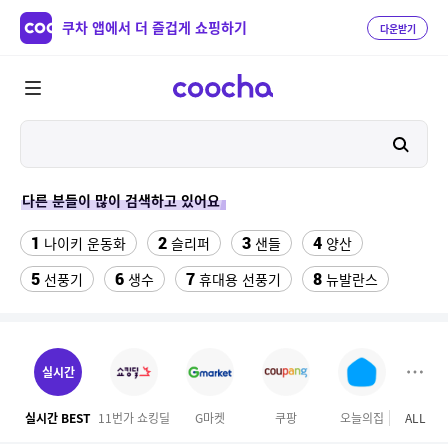
쿠차 앱에서 더 즐겁게 쇼핑하기
다운받기
다른 분들이 많이 검색하고 있어요
1
2
3
4
나이키 운동화
슬리퍼
샌들
양산
5
6
7
8
선풍기
생수
휴대용 선풍기
뉴발란스
9
10
배기 트랙 팬츠 KE3496
대나무돗자리
11
12
가정용고추건조기
댄스복상의
실시간
13
14
15
여자라인 댄스복
쥐포1kg
이상봉에디션 점퍼
실시간 BEST
11번가 쇼킹딜
G마켓
쿠팡
오늘의집
ALL
테
16
17
수향미쌀10kg
발바닥저주파 마사지기