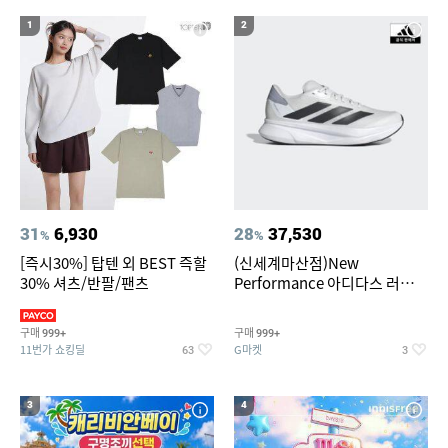
18
19
CRP-DHASL0615FGW
미니인형뽑기기계
1
2
20
뷔페용기
31
6,930
28
37,530
%
%
[즉시30%] 탑텐 외 BEST 즉할
(신세계마산점)New
30% 셔츠/반팔/팬츠
Performance 아디다스 러닝화
듀라모 SL2
구매
구매
999+
999+
11번가 쇼킹딜
G마켓
63
3
3
4