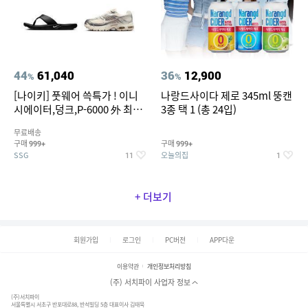
44
61,040
36
12,900
%
%
[나이키] 풋웨어 쓱특가 ! 이니
나랑드사이다 제로 345ml 뚱캔
시에이터,덩크,P-6000 外 최대
3종 택 1 (총 24입)
~50% SALE
무료배송
구매
구매
999+
999+
SSG
오늘의집
11
1
+ 더보기
회원가입
로그인
PC버전
APP다운
이용약관
개인정보처리방침
(주) 서치파이 사업자 정보
(주)서치파이
서울특별시 서초구 반포대로88, 반석빌딩 5층 대표이사 김태묵