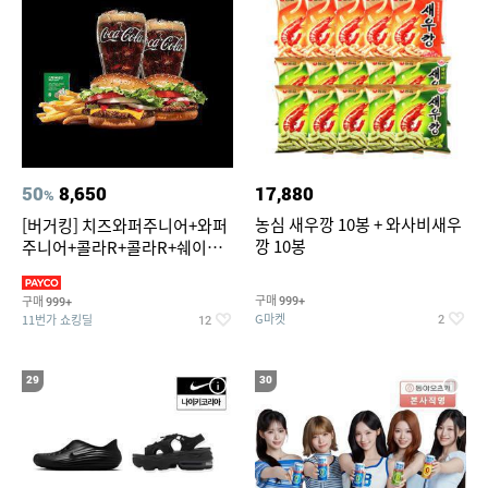
50
8,650
17,880
%
농심 새우깡 10봉 + 와사비새우
[버거킹] 치즈와퍼주니어+와퍼
깡 10봉
주니어+콜라R+콜라R+쉐이킹
프라이 스윗어니언
구매
구매
999+
999+
G마켓
11번가 쇼킹딜
2
12
29
30