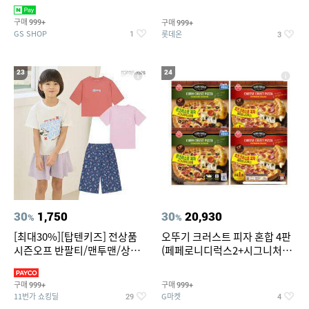
치즈 증정
크림/베리믹스/헤이즐넛초코
구매
구매
999+
999+
GS SHOP
롯데온
1
3
23
24
30
1,750
30
20,930
%
%
[최대30%][탑텐키즈] 전상품
오뚜기 크러스트 피자 혼합 4판
시즌오프 반팔티/맨투맨/상하
(페페로니디럭스2+시그니처익
복/레깅스 외 100종
스트림2)
구매
구매
999+
999+
11번가 쇼킹딜
G마켓
29
4