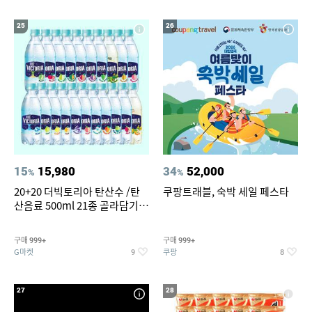
25
26
15
15,980
34
52,000
%
%
20+20 더빅토리아 탄산수 /탄
쿠팡트래블, 숙박 세일 페스타
산음료 500ml 21종 골라담기
(총 2박스/분리배송)
구매
구매
999+
999+
G마켓
쿠팡
9
8
27
28