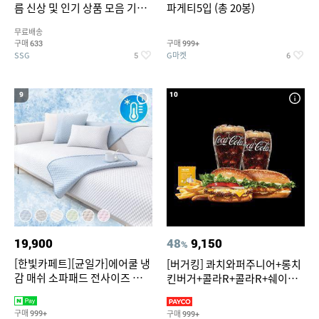
름 신상 및 인기 상품 모음 기획
파게티5입 (총 20봉)
전 최대 77% SALE
무료배송
구매
구매
633
999+
SSG
G마켓
5
6
9
10
19,900
48
9,150
%
[한빛카페트][균일가]에어쿨 냉
[버거킹] 콰치와퍼주니어+롱치
감 매쉬 소파패드 전사이즈 균일
킨버거+콜라R+콜라R+쉐이킹
가
프라이 구운갈릭
구매
구매
999+
999+