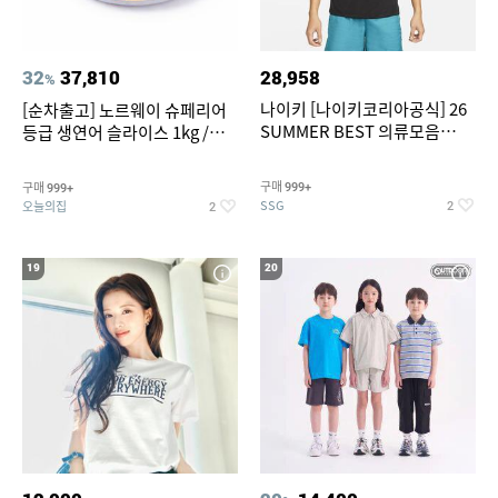
32
37,810
28,958
%
나이키 [나이키코리아공식] 26
[순차출고] 노르웨이 슈페리어
SUMMER BEST 의류모음
등급 생연어 슬라이스 1kg /
~55% SALE
500g / 300g 항공직송
구매
구매
999+
999+
SSG
오늘의집
2
2
19
20