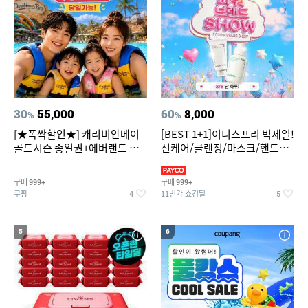
30
55,000
60
8,000
%
%
[★폭싹할인★] 캐리비안베이
[BEST 1+1]이니스프리 빅세일!
골드시즌 종일권+에버랜드 오
선케어/클렌징/마스크/핸드크
후권 대소공통
림/레티놀/PDRN/비타C/그린
구매
구매
999+
999+
쿠팡
11번가 쇼킹딜
4
5
5
6