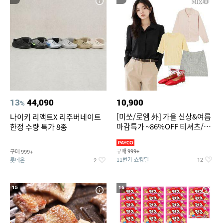
13
44,090
10,900
%
[미쏘/로엠 外] 가을 신상&여름
나이키 리액트X 리주버네이트
마감특가 ~86%OFF 티셔츠/슬
한정 수량 특가 8종
랙스/원피스/니트/블라우스
구매
구매
999+
999+
11번가 쇼킹딜
롯데온
12
2
15
16