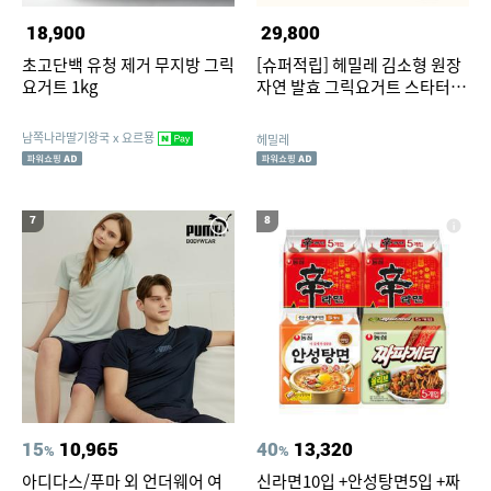
18,900
29,800
초고단백 유청 제거 무지방 그릭
[슈퍼적립] 헤밀레 김소형 원장
요거트 1kg
자연 발효 그릭요거트 스타터
10포 20g, 4개
남쪽나라딸기왕국 x 요르묭
헤밀레
7
8
15
10,965
40
13,320
%
%
아디다스/푸마 외 언더웨어 여
신라면10입 +안성탕면5입 +짜