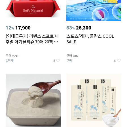
12
17,900
53
26,300
%
%
(역대급특가) 리벤스 소프트 내
스포츠/레저, 풀캉스 COOL
추럴 아기물티슈 70매 20팩 캡
SALE
형 / 70gsm 고평량
구매
구매
999+
785
G마켓
쿠팡
5
6