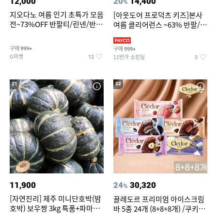
12,000
20
14,400
%
지오다노 여름 인기 초특가 모음
[아웃도어 프로덕츠 키즈]본사
전~73%OFF 반팔티/린넨/반바
여름 클리어런스 ~63% 반팔/반
지 외
바지/수영복
구매
구매
999+
999+
G마켓
11번가 쇼킹딜
12
3
21
22
11,900
24
30,320
%
[자연진리] 제주 미니단호박(밤
끌레도르 프리미엄 아이스크림
호박) 보우짱 3kg 특품+파마산
바 5종 24개 (8+8+8개) /쿠키앤