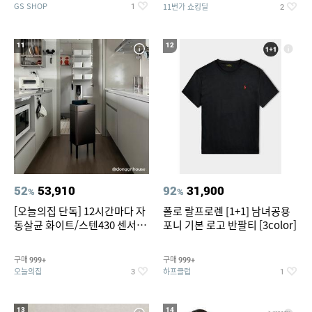
GS SHOP
11번가 쇼킹딜
1
2
11
12
52
53,910
92
31,900
%
%
[오늘의집 단독] 12시간마다 자
폴로 랄프로렌 [1+1] 남녀공용
동살균 화이트/스텐430 센서휴
포니 기본 로고 반팔티 [3color]
지통 20L/30L
구매
구매
999+
999+
오늘의집
하프클럽
3
1
13
14