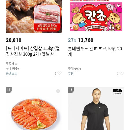
20,810
27
13,760
%
[프레시미트] 삼겹살 1.5kg (벌
롯데웰푸드 칸쵸 초코, 54g, 20
집삼겹살 300g 2개+옛날삼겹살
개
300g 2개+벌집삼겹살300g한
무료배송
팩 추가증정)
구매
구매
999+
999+
홈앤쇼핑
쿠팡
5
2
17
18