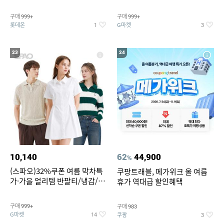
맥반석계란 HACCP 햇썹 인증
190ml 30캔 + (증정) 콜드컵+스
티커 세트
구매
구매
999+
999+
롯데온
G마켓
1
3
23
24
10,140
62
44,900
%
(스파오)32%쿠폰 여름 막차특
쿠팡트래블, 메가위크 올 여름
가·가을 얼리템 반팔티/냉감/반
휴가 역대급 할인혜택
바지/린넨/맨투맨/슬랙스/가디
건 외 ~74%OFF
구매
구매
999+
983
G마켓
쿠팡
14
3