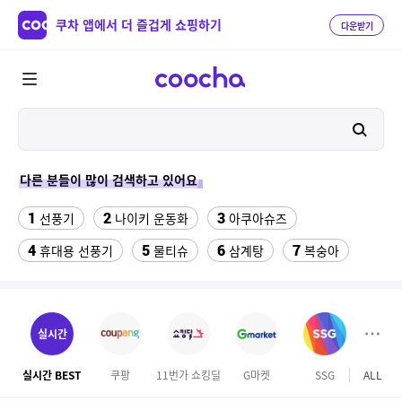
쿠차 앱에서 더 즐겁게 쇼핑하기
다운받기
다른 분들이 많이 검색하고 있어요
1
2
3
선풍기
나이키 운동화
아쿠아슈즈
4
5
6
7
휴대용 선풍기
물티슈
삼계탕
복숭아
8
9
10
이동식 에어컨
샌들
수향미쌀10kg특등급
11
12
13
서울랜드 자유이용권
여성 댄스복
팔찌부자재
실시간
14
15
16
엄마옷
이비스 용산
디오션리조트
실시간 BEST
쿠팡
11번가 쇼킹딜
G마켓
SSG
ALL
마이리
17
18
하이원 워터월드
테프론 테이프