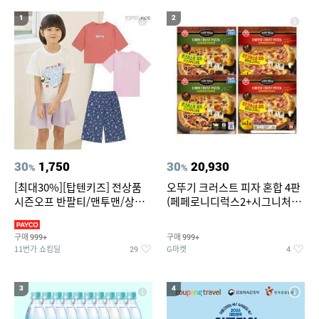
19
20
중고음료수냉장고
스투시 키즈
1
2
30
1,750
30
20,930
%
%
[최대30%][탑텐키즈] 전상품
오뚜기 크러스트 피자 혼합 4판
시즌오프 반팔티/맨투맨/상하
(페페로니디럭스2+시그니처익
복/레깅스 외 100종
스트림2)
구매
구매
999+
999+
11번가 쇼킹딜
G마켓
29
4
3
4