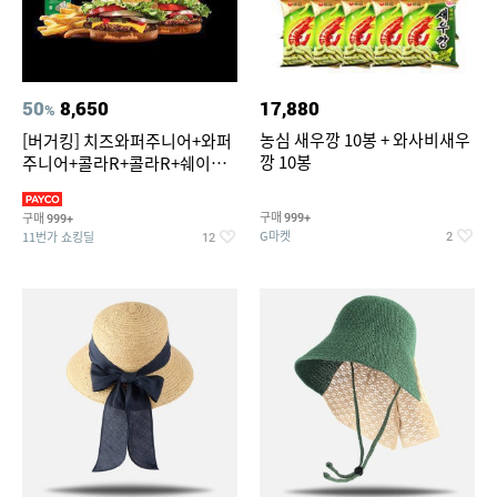
50
8,650
17,880
%
농심 새우깡 10봉 + 와사비새우
[버거킹] 치즈와퍼주니어+와퍼
깡 10봉
주니어+콜라R+콜라R+쉐이킹
프라이 스윗어니언
구매
구매
999+
999+
G마켓
11번가 쇼킹딜
2
12