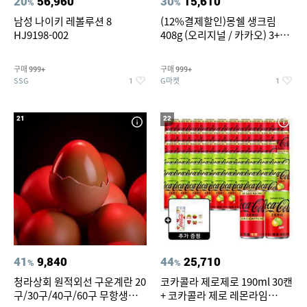
20
56,960
30
15,610
%
%
남성 나이키 레볼루션 8
(12%결제할인)몽쉘 생크림
HJ9198-002
408g (오리지널 / 카카오) 3+1
개
구매
구매
999+
999+
SSG
G마켓
1
1
21
22
41
9,840
44
25,710
%
%
청라상회 원적외선 구운계란 20
코카콜라 제로제로 190ml 30캔
구/30구/40구/60구 무항생제
+ 코카콜라 제로 레몬라임