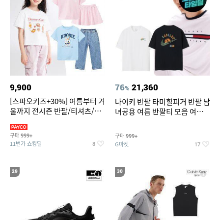
9,900
76
21,360
%
[스파오키즈+30%] 여름부터 겨
나이키 반팔 타미힐피거 반팔 남
울까지 전시즌 반팔/티셔츠/셋
녀공용 여름 반팔티 모음 여름
업/원피스/팬츠/아우트 外
반팔티 기간한정 특가
구매
구매
999+
999+
11번가 쇼킹딜
G마켓
8
17
29
30