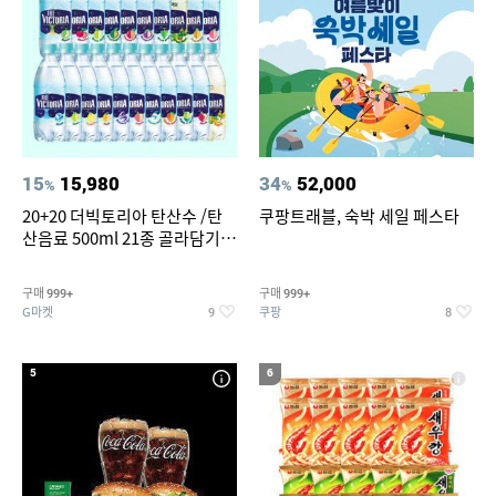
15
15,980
34
52,000
%
%
20+20 더빅토리아 탄산수 /탄
쿠팡트래블, 숙박 세일 페스타
산음료 500ml 21종 골라담기
(총 2박스/분리배송)
구매
구매
999+
999+
G마켓
쿠팡
9
8
5
6