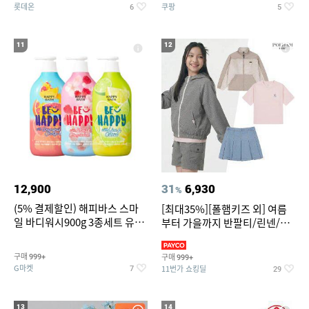
롯데온
쿠팡
6
5
11
12
12,900
31
6,930
%
(5% 결제할인) 해피바스 스마
[최대35%][폴햄키즈 외] 여름
일 바디워시900g 3종세트 유
부터 가을까지 반팔티/린넨/맨
자/체리/자몽
투맨/가디건/팬츠 외 100종
구매
구매
999+
999+
G마켓
11번가 쇼킹딜
7
29
13
14