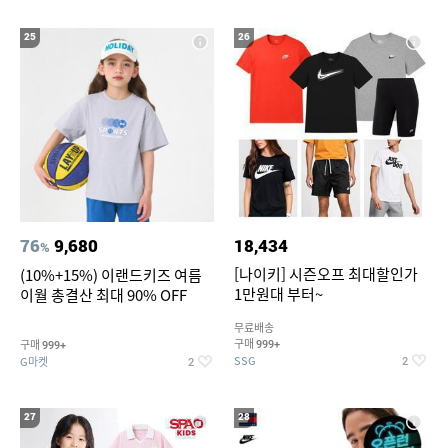
25
26
76
9,680
18,434
%
[나이키] 시즌오프 최대할인가
(10%+15%) 이랜드키즈 여름
1만원대 부터~
이월 총결산 최대 90% OFF
무료배송
구매
구매
999+
999+
SSG
G마켓
2
2
27
28