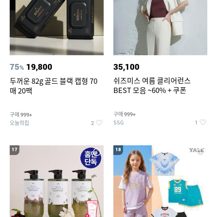
75
19,800
35,100
%
쉬즈미스 여름 클리어런스
두꺼운 82g 골드 블랙 캡형 70
BEST 모음 ~60% + 쿠폰
매 20팩
구매
구매
999+
999+
SSG
오늘의집
1
2
17
18