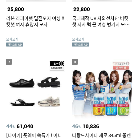
25,800
22,800
리본 라피아햇 밀짚모자 여성 버
국내제작 UV 자외선차단 버킷
킷햇 여자 휴양지 모자
햇 지사 턱 끈 여성 벙거지 모자
햇빛가리개
모자모자
모자모자
7
8
44
61,040
46
10,836
%
%
[나이키] 풋웨어 쓱특가 ! 이니
나랑드사이다 제로 345ml 뚱캔