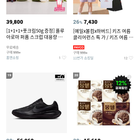
39,800
26
7,430
%
[1+1+1+풋크림50g 증정] 플루
[예일x볼컴x하버드] 키즈 여름
아로마 퍼퓸 스크럽 대용량 바디
클리어런스 특 가 / 키즈 여름 수
워시 1000ml
영복 반팔티 반바지 스
무료배송
구매
구매
999+
999+
홈앤쇼핑
11번가 쇼킹딜
1
12
19
20