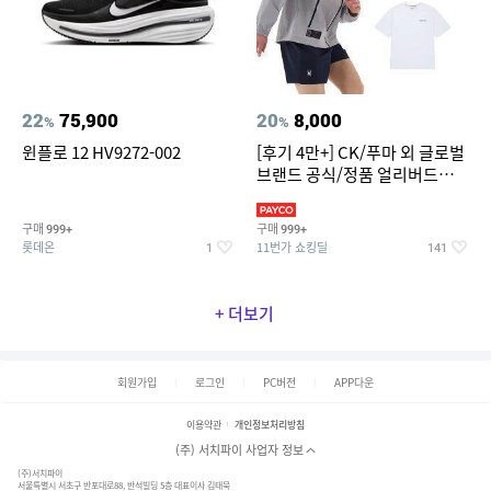
22
75,900
20
8,000
%
%
윈플로 12 HV9272-002
[후기 4만+] CK/푸마 외 글로벌
브랜드 공식/정품 얼리버드
~94%
구매
구매
999+
999+
롯데온
11번가 쇼킹딜
1
141
+ 더보기
회원가입
로그인
PC버전
APP다운
이용약관
개인정보처리방침
(주) 서치파이 사업자 정보
(주)서치파이
서울특별시 서초구 반포대로88, 반석빌딩 5층 대표이사 김태묵