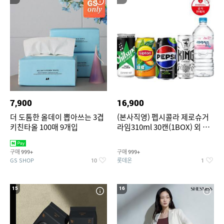
7,900
16,900
더 도톰한 올데이 뽑아쓰는 3겹
(본사직영) 펩시콜라 제로슈거
키친타올 100매 9개입
라임310ml 30캔(1BOX) 외 롯
데칠성BEST
구매
구매
999+
999+
GS SHOP
롯데온
10
1
15
16