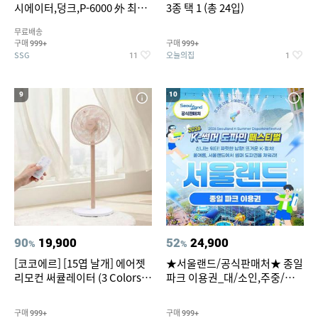
시에이터,덩크,P-6000 外 최대
3종 택 1 (총 24입)
~50% SALE
무료배송
구매
구매
999+
999+
SSG
오늘의집
11
1
9
10
90
19,900
52
24,900
%
%
[코코에르] [15엽 날개] 에어젯
★서울랜드/공식판매처★ 종일
리모컨 써큘레이터 (3 Colors
파크 이용권_대/소인,주중/주
택1)
말 공통
구매
구매
999+
999+