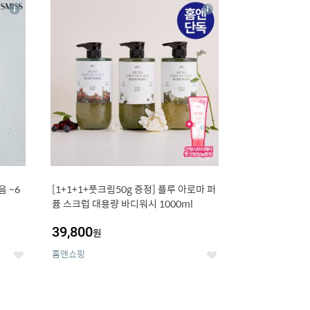
16
상
상
세
세
 ~6
[1+1+1+풋크림50g 증정] 플루 아로마 퍼
퓸 스크럽 대용량 바디워시 1000ml
39,800
원
홈앤쇼핑
좋
좋
아
아
요
요