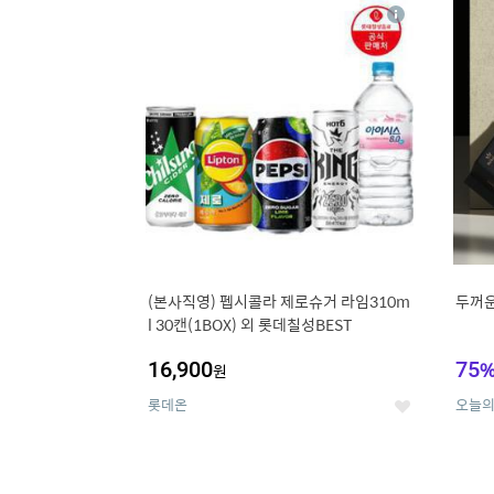
13
1
상
세
(본사직영) 펩시콜라 제로슈거 라임310m
두꺼운
l 30캔(1BOX) 외 롯데칠성BEST
16,900
75
원
롯데온
오늘
좋
아
요