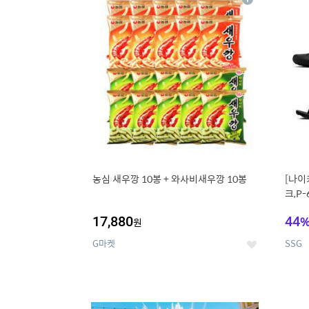
상
세
농심 새우깡 10봉 + 와사비새우깡 10봉
[나이
크,P-
17,880
44
원
G마켓
SSG
좋
아
요
9
1