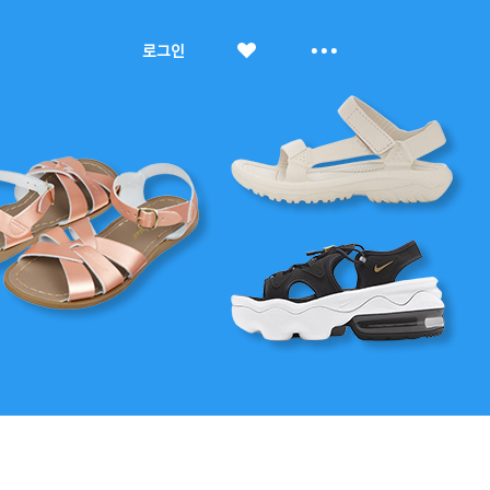
좋
더
로그인
아
보
요
기