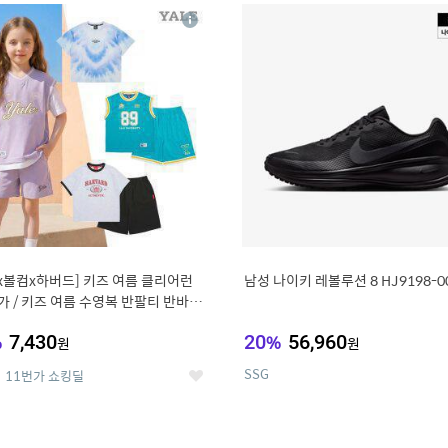
8
19
상
세
x볼컴x하버드] 키즈 여름 클리어런
남성 나이키 레볼루션 8 HJ9198-0
 가 / 키즈 여름 수영복 반팔티 반바지
%
7,430
20
%
56,960
원
원
SSG
11번가 쇼킹딜
좋
아
요