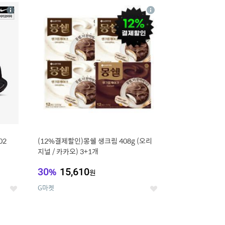
20
상
상
세
세
02
(12%결제할인)몽쉘 생크림 408g (오리
지널 / 카카오) 3+1개
30
%
15,610
원
G마켓
좋
좋
아
아
요
요