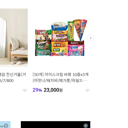
레임 전신거울(거
[50개] 아이스크림 바류 10종x5개
[무료설치] basic / 
6/7/800
(아맛나/돼지바/메가톤/와일드바
라이딩 옷장, 1200~24
디/빙빙바 등)
원
29
%
23,000
원
39
%
199,900
원
좋
좋
아
아
요
요
4
상
상