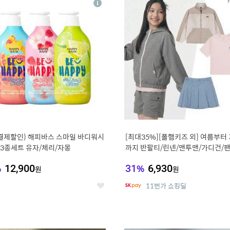
상
세
 결제할인) 해피바스 스마일 바디워시
[최대35%][폴햄키즈 외] 여름부터
g 3종세트 유자/체리/자몽
까지 반팔티/린넨/맨투맨/가디건/팬
100종
%
12,900
31
%
6,930
원
원
11번가 쇼킹딜
좋
아
요