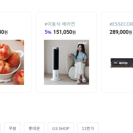
#
이동식 에어컨
#
ESSECOR
DDR4-320
30
원
5
%
151,050
원
289,000
원
파인인포 (1
쿠팡
롯데온
GS SHOP
11번가