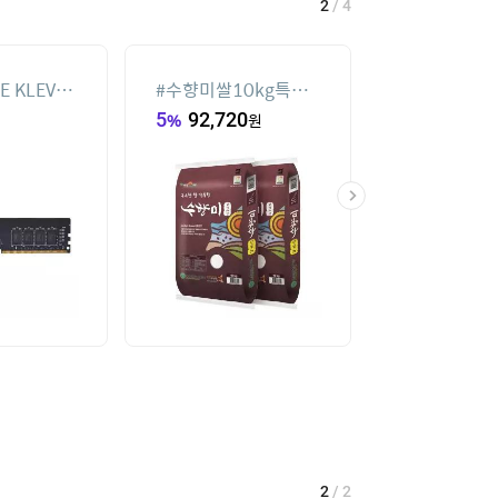
2
/
4
E KLEVV
#
수향미쌀10kg특등
#
휴대용 무선 
0 CL22
급
풍기 FA JE UL
5
%
92,720
원
20
%
59,900
6GB)
2
/
2