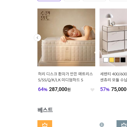
] basic / 바른 숙
허리 디스크 환자가 만든 매트리스
세렌티 400/600
 본넬/포켓스프링, S/S
S/SS/Q/K/LK 미디엄하드 S
센츄리 모듈 수납
선반장 협탁
,405
원
64
%
287,000
원
57
%
75,000
좋
좋
아
아
요
요
베스트
1
2
상