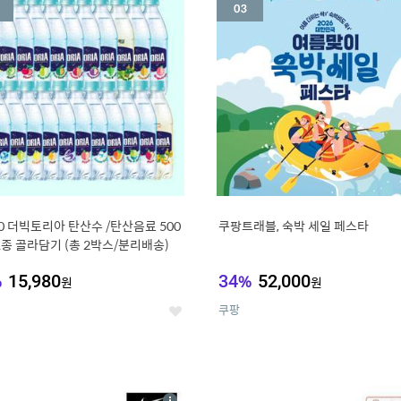
세
20 더빅토리아 탄산수 /탄산음료 500
쿠팡트래블, 숙박 세일 페스타
21종 골라담기 (총 2박스/분리배송)
%
15,980
34
%
52,000
원
원
쿠팡
좋
아
요
7