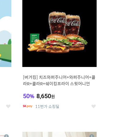
세
세
[버거킹] 치즈와퍼주니어+와퍼주니어+콜
라R+콜라R+쉐이킹프라이 스윗어니언
50
%
8,650
원
11번가 쇼킹딜
좋
좋
아
아
요
요
8