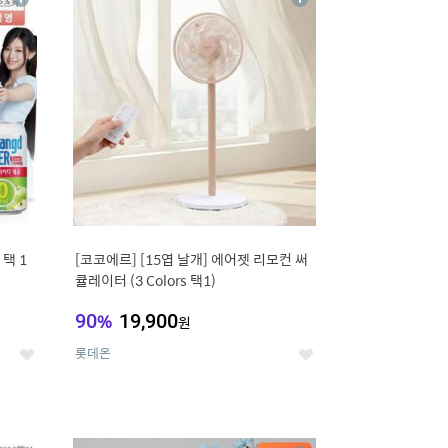
상
상
세
세
택 1
[코코에르] [15엽 날개] 에어젯 리모컨 써
큘레이터 (3 Colors 택1)
90
%
19,900
원
롯데온
좋
좋
아
아
요
요
12