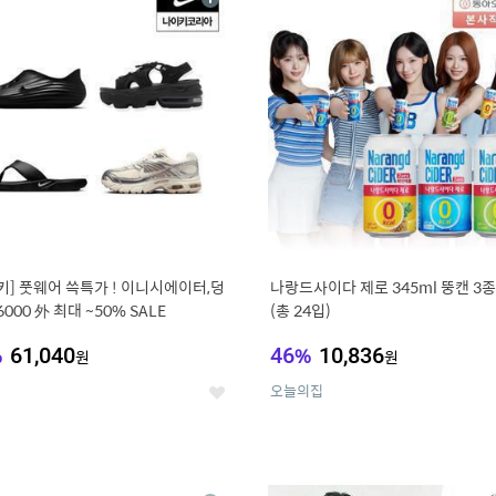
상
세
키] 풋웨어 쓱특가 ! 이니시에이터,덩
나랑드사이다 제로 345ml 뚱캔 3종 
6000 外 최대 ~50% SALE
(총 24입)
%
61,040
46
%
10,836
원
원
오늘의집
좋
아
요
0
11