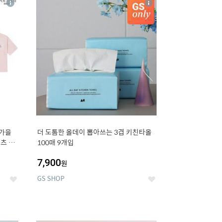
상
상
세
세
 가을
더 도톰한 올데이 뽑아쓰는 3겹 키친타올
츠 외
100매 9개입
7,900
원
GS SHOP
좋
좋
아
아
요
요