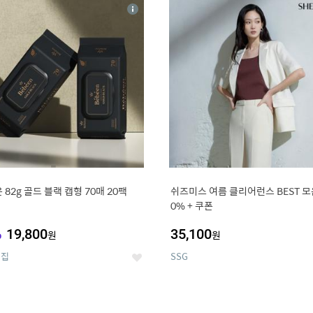
4
15
상
세
 82g 골드 블랙 캡형 70매 20팩
쉬즈미스 여름 클리어런스 BEST 모음
0% + 쿠폰
%
19,800
35,100
원
원
의집
SSG
좋
아
요