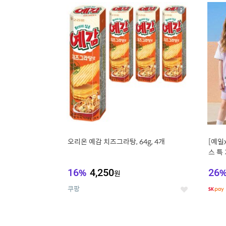
17
1
상
세
오리온 예감 치즈그라탕, 64g, 4개
[예일
스 특
스
16
%
4,250
26
원
쿠팡
좋
아
요