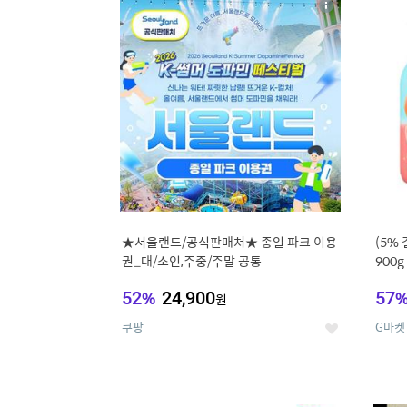
상
세
★서울랜드/공식판매처★ 종일 파크 이용
(5%
권_대/소인,주중/주말 공통
900
52
%
24,900
57
원
쿠팡
G마켓
좋
아
요