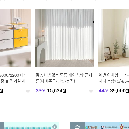
/800/1200 미드
맞춤 비침없는 도톰 레이스/쉬폰커
어반 아치형 노프
장 높은 거실 서랍
튼(나비주름/핀형/봉집)
치대 포함) 3/4/5/
원
33
%
15,624
원
44
%
39,000
좋
좋
아
아
요
요
3
상