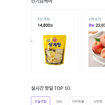
인기검색어
슈
#
삼계탕
#
복숭아
80
원
14,800
원
8
%
22,0
실시간 핫딜 TOP 10
오늘의집
SSG
이마트몰
G마켓