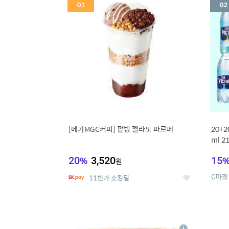
세
[메가MGC커피] 팥빙 젤라또 파르페
20+
ml 
20
%
3,520
15
원
G마켓
11번가 쇼킹딜
좋
아
요
5
6