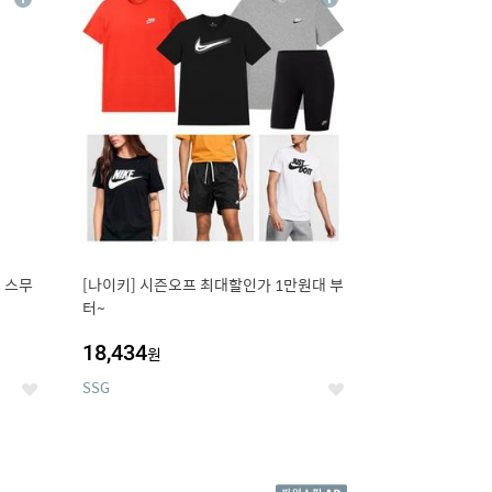
상
상
세
세
 스무
[나이키] 시즌오프 최대할인가 1만원대 부
터~
18,434
원
SSG
좋
좋
아
아
요
요