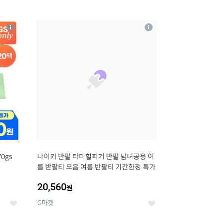
12
상
상
세
세
0gs
나이키 반팔 타미힐피거 반팔 남녀공용 여
름 반팔티 모음 여름 반팔티 기간한정 특가
20,560
원
G마켓
좋
좋
아
아
요
요