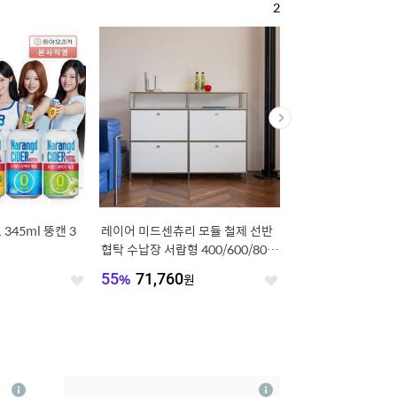
2
345ml 뚱캔 3
레이어 미드센츄리 모듈 철제 선반
[오늘의집단독] [쿠폰가 
협탁 수납장 서랍형 400/600/800/
레스트 3/4인 기능성
1200
구스 모듈소파
원
55
%
71,760
원
45
%
359,000
원
좋
좋
아
아
요
요
4
상
상