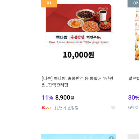
세
[더본] 빽다방, 홍콩반점 등 통합권 1만원
쌀로별
권_잔액관리형
11
%
8,900
30
원
G마켓
11번가 쇼킹딜
좋
아
요
5
6