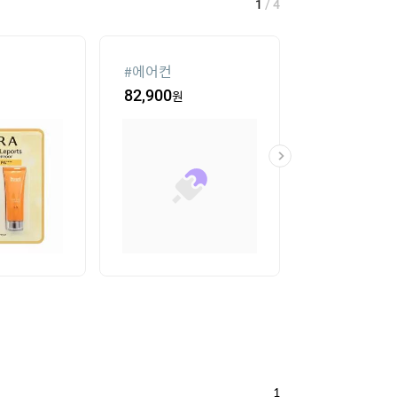
2
/
4
#
실외기없는 에어컨
#
onemix
10
원
8
%
1,113,110
원
53
%
66,000
1