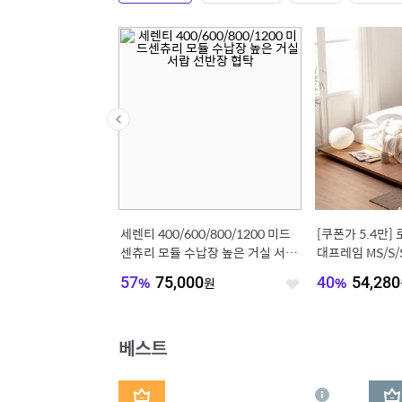
세렌티 400/600/800/1200 미드
[쿠폰가 5.4만]
센츄리 모듈 수납장 높은 거실 서랍
대프레임 MS/S/S
선반장 협탁
이선택)
57
%
75,000
원
40
%
54,280
좋
아
요
베스트
1
2
상