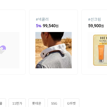
선풍기
#
양산
#
물티슈
103,000
원
10
%
71,6
몰
11번가
롯데온
SSG
G마켓