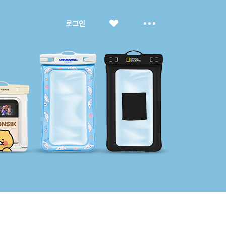
좋
더
로그인
아
보
요
기