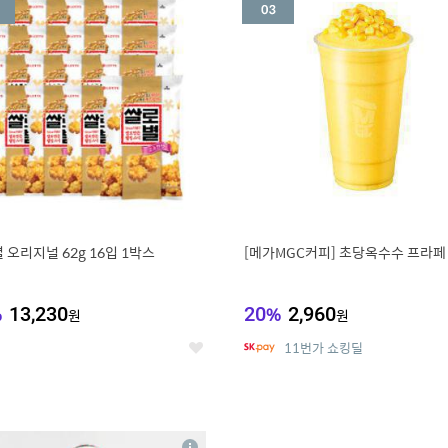
세
 오리지널 62g 16입 1박스
[메가MGC커피] 초당옥수수 프라페
%
13,230
20
%
2,960
원
원
11번가 쇼킹딜
좋
아
요
7