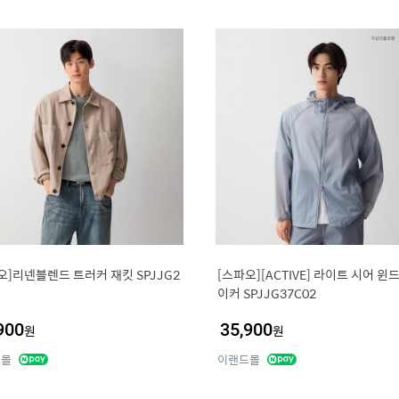
오]리넨블렌드 트러커 재킷 SPJJG2
[스파오][ACTIVE] 라이트 시어 윈
이커 SPJJG37C02
900
35,900
원
원
드몰
이랜드몰