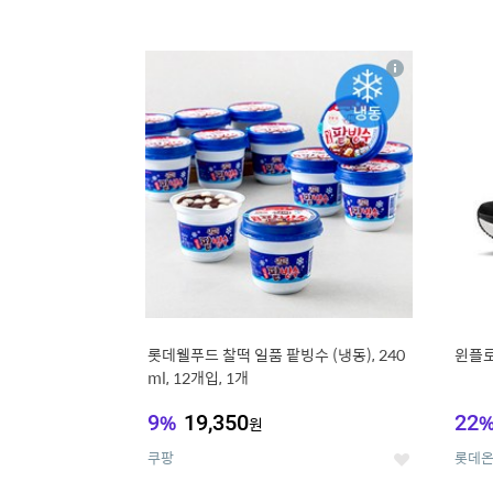
13
1
상
세
롯데웰푸드 찰떡 일품 팥빙수 (냉동), 240
윈플로 
ml, 12개입, 1개
9
%
19,350
22
원
쿠팡
롯데
좋
아