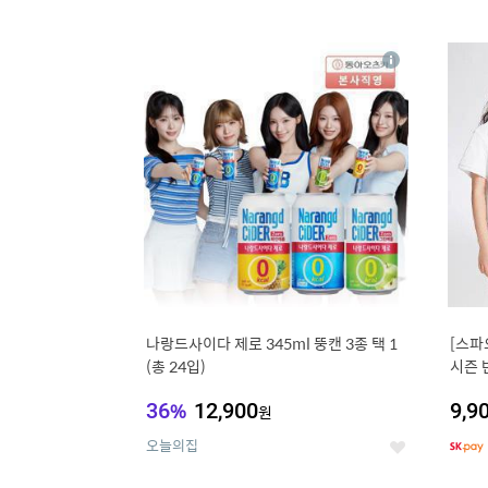
9
1
상
세
나랑드사이다 제로 345ml 뚱캔 3종 택 1
[스파
(총 24입)
시즌 
트 外
36
%
12,900
9,9
원
오늘의집
좋
아
요