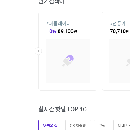
인기검색어
컨
#
선글라스
#
휴대용 
00
원
14
%
110,940
원
70,710
원
실시간 핫딜 TOP 10
오늘의집
GS SHOP
쿠팡
이마트