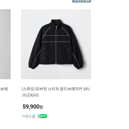
드브레
[스파오]오버핏 스티치 윈드브레이커 SPJ
JG23G01
59,900
원
이랜드몰