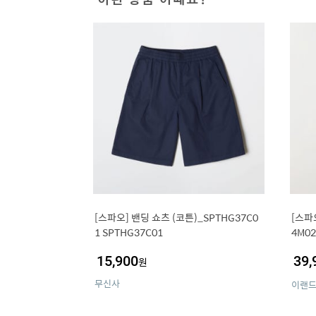
[스파오] 밴딩 쇼츠 (코튼)_SPTHG37C0
[스파
1 SPTHG37C01
4M02
15,900
39,
원
무신사
이랜