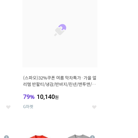
세
세
(스파오)32%쿠폰 여름 막차특가·가을 얼
리템 반팔티/냉감/반바지/린넨/맨투맨/슬
랙스/가디건 외 ~74%OFF
79
%
10,140
원
G마켓
좋
좋
아
아
요
요
8