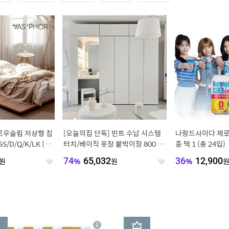
 로우슬립 저상형 침
[오늘의집 단독] 빈트 수납 시스템
나랑드사이다 제로 
S/D/Q/K/LK (높
터치/베이직 옷장 붙박이장 800 시
종 택 1 (총 24입)
리즈
원
74
%
65,032
원
36
%
12,900
좋
좋
아
아
요
요
3
상