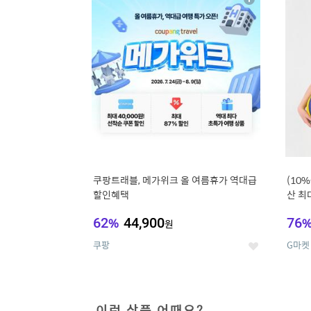
상
세
쿠팡트래블, 메가위크 올 여름휴가 역대급
(10
할인혜택
산 최대
62
%
44,900
76
원
쿠팡
G마켓
좋
아
요
이런 상품 어때요?