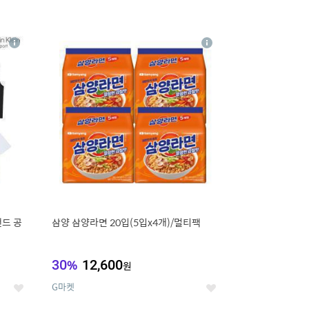
16
상
상
세
세
랜드 공
삼양 삼양라면 20입(5입x4개)/멀티팩
30
%
12,600
원
G마켓
좋
좋
아
아