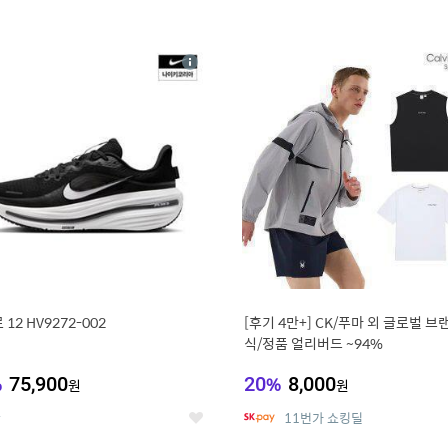
4
15
상
세
12 HV9272-002
[후기 4만+] CK/푸마 외 글로벌 브
식/정품 얼리버드 ~94%
%
75,900
20
%
8,000
원
원
온
11번가 쇼킹딜
좋
아