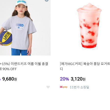
상
세
%+15%) 이랜드키즈 여름 이월 총결
[메가MGC커피] 복숭아 퐁당 요거트
 90% OFF
디
%
9,680
20
%
3,120
원
원
11번가 쇼킹딜
좋
아
요