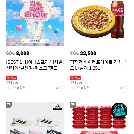
60
8,000
46
22,500
%
%
[BEST 1+1]이니스프리 빅세일!
피자헛 베이컨포테이토 리치골
선케어/클렌징/마스크/핸드크
드 L+콜라 1.25L
림/레티놀/PDRN/비타C/그린
구매
구매
999+
999+
11번가 쇼킹딜
11번가 쇼킹딜
4
8
29
30