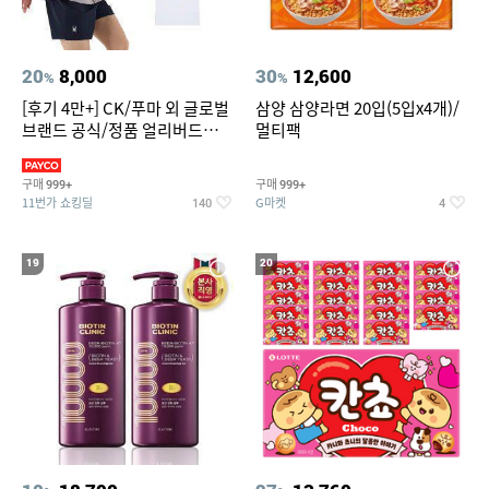
20
8,000
30
12,600
%
%
[후기 4만+] CK/푸마 외 글로벌
삼양 삼양라면 20입(5입x4개)/
브랜드 공식/정품 얼리버드
멀티팩
~94%
구매
구매
999+
999+
11번가 쇼킹딜
G마켓
140
4
19
20