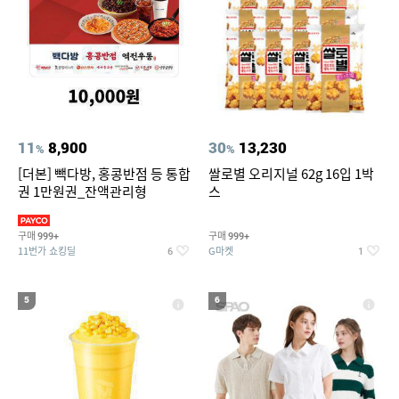
11
8,900
30
13,230
%
%
[더본] 빽다방, 홍콩반점 등 통합
쌀로별 오리지널 62g 16입 1박
권 1만원권_잔액관리형
스
구매
구매
999+
999+
11번가 쇼킹딜
G마켓
6
1
5
6