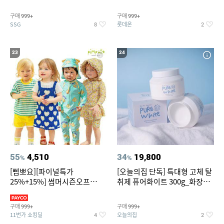
~
트아메리카노/헤이즐넛)
구매
구매
999+
999+
SSG
롯데온
8
2
23
24
55
4,510
34
19,800
%
%
[삠뽀요][파이널특가
[오늘의집 단독] 특대형 고체 탈
25%+15%] 썸머시즌오프
취제 퓨어화이트 300g_화장실
3,390원~/상하복/래쉬가드/수
탈취제 담배냄새제거 거실탈취
영복/티셔츠/
구매
구매
999+
999+
11번가 쇼킹딜
오늘의집
4
2