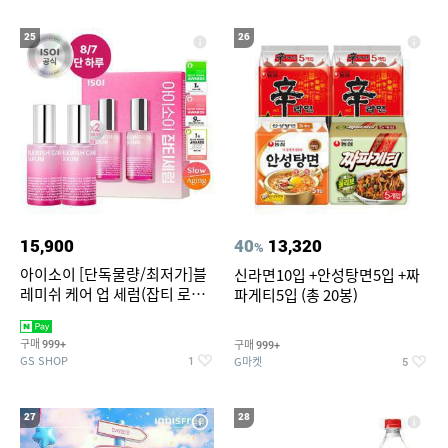
25
26
15,900
40
13,320
%
아이소이 [단독물량/최저가]블
신라면10입 +안성탕면5입 +짜
레미쉬 케어 업 세럼(잡티 로즈
파게티5입 (총 20봉)
세럼) 20ml 더블기획 (사용기한
2027-04-24)
구매
구매
999+
999+
GS SHOP
G마켓
1
5
27
28