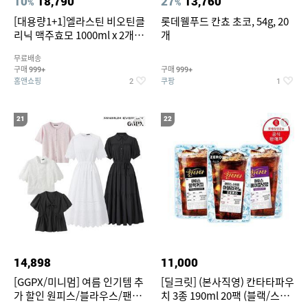
10
18,790
27
13,760
%
%
[대용량1+1]엘라스틴 비오틴클
롯데웰푸드 칸쵸 초코, 54g, 20
리닉 맥주효모 1000ml x 2개
개
(샴푸/컨디셔너 택1)
무료배송
구매
구매
999+
999+
홈앤쇼핑
쿠팡
2
1
21
22
14,898
11,000
[GGPX/미니멈] 여름 인기템 추
[딜크릿] (본사직영) 칸타타파우
가 할인 원피스/블라우스/팬츠
치 3종 190ml 20팩 (블랙/스위