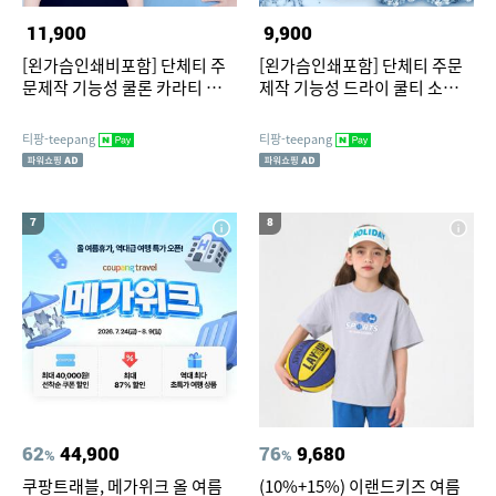
11,900
9,900
[왼가슴인쇄비포함] 단체티 주
[왼가슴인쇄포함] 단체티 주문
문제작 기능성 쿨론 카라티 회사
제작 기능성 드라이 쿨티 소량
가게 소량 유니폼 로고인쇄
가게티 회사 동호회 로고인쇄
티팡-teepang
티팡-teepang
7
8
62
44,900
76
9,680
%
%
쿠팡트래블, 메가위크 올 여름
(10%+15%) 이랜드키즈 여름