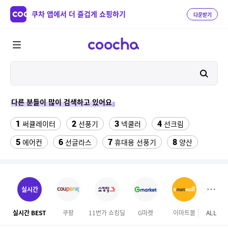
쿠차 앱에서 더 즐겁게 쇼핑하기
다운받기
다른 분들이 많이 검색하고 있어요
1
2
3
4
써큘레이터
선풍기
넥쿨러
선크림
5
6
7
8
에어컨
선글라스
휴대용 선풍기
양산
9
10
여성칠부바지
차량햇빛가리개
11
12
13
실외기없는 에어컨
버거킹
라이트라이드 360
실시간
14
15
성인용세발자전거중고
겔럭시25카드케이스
실시간 BEST
쿠팡
11번가 쇼킹딜
G마켓
이마트몰
ALL
SS
16
17
18
여성 여름 니트티
뷔페용기
매직 미러