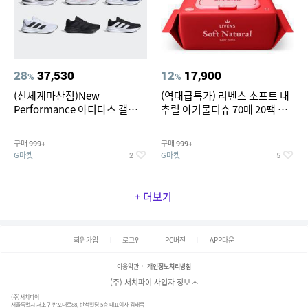
28
37,530
12
17,900
%
%
(신세계마산점)New
(역대급특가) 리벤스 소프트 내
Performance 아디다스 갤럭시
추럴 아기물티슈 70매 20팩 캡
런 7종 택 1
형 / 70gsm 고평량
구매
구매
999+
999+
G마켓
G마켓
2
5
+ 더보기
회원가입
로그인
PC버전
APP다운
이용약관
개인정보처리방침
(주) 서치파이 사업자 정보
(주)서치파이
서울특별시 서초구 반포대로88, 반석빌딩 5층 대표이사 김태묵