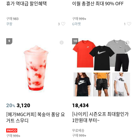
휴가 역대급 할인혜택
이월 총결산 최대 90% OFF
구매
구매
983
999+
쿠팡
G마켓
3
1
9
10
20
3,120
18,434
%
[나이키] 시즌오프 최대할인가
[메가MGC커피] 복숭아 퐁당 요
1만원대 부터~
거트 스무디
무료배송
구매
구매
999+
999+