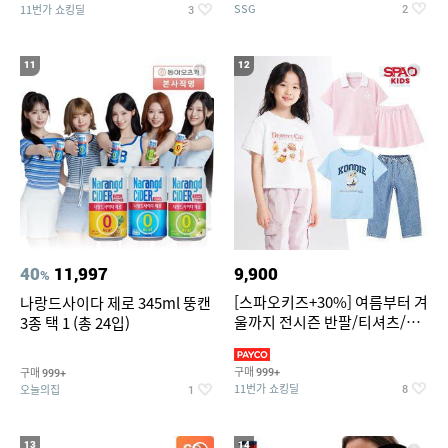
SSG
11번가 쇼킹딜
2
3
11
12
40
11,997
9,900
%
[스파오키즈+30%] 여름부터 겨
나랑드사이다 제로 345ml 뚱캔
울까지 전시즌 반팔/티셔츠/셋
3종 택 1 (총 24입)
업/원피스/팬츠/아우트 外
구매
구매
999+
999+
11번가 쇼킹딜
오늘의집
8
1
13
14