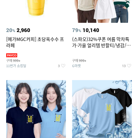
20
2,960
79
10,140
%
%
[메가MGC커피] 초당옥수수 프
(스파오)32%쿠폰 여름 막차특
라페
가·가을 얼리템 반팔티/냉감/반
바지/린넨/맨투맨/슬랙스/가디
건 외 ~74%OFF
구매
구매
999+
999+
11번가 쇼킹딜
G마켓
3
13