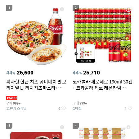
19
20
현미
아레나 여성 실내수영복 7부
1
2
44
26,600
44
25,710
%
%
피자헛 한근 치즈 콤비네이션 오
코카콜라 제로제로 190ml 30캔
리지널 L+리치치즈파스타+콜
+ 코카콜라 제로 레몬라임
라 1.25L
190ml 30캔 + (증정) 콜드컵+스
티커 세트
구매
구매
999+
999+
11번가 쇼킹딜
G마켓
9
1
3
4