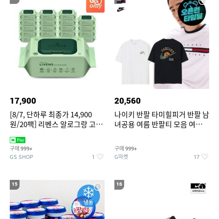
17,900
20,560
[8/7, 단하루 최종가 14,900
나이키 반팔 타미힐피거 반팔 남
원/20팩] 리벤스 알로그랑 고평
녀공용 여름 반팔티 모음 여름
량 물티슈 70매x20팩
반팔티 기간한정 특가
구매
구매
999+
999+
GS SHOP
G마켓
1
17
15
16