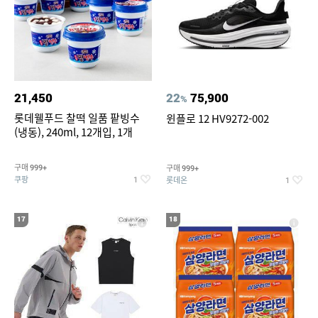
21,450
22
75,900
%
롯데웰푸드 찰떡 일품 팥빙수
윈플로 12 HV9272-002
(냉동), 240ml, 12개입, 1개
구매
구매
999+
999+
쿠팡
롯데온
1
1
17
18