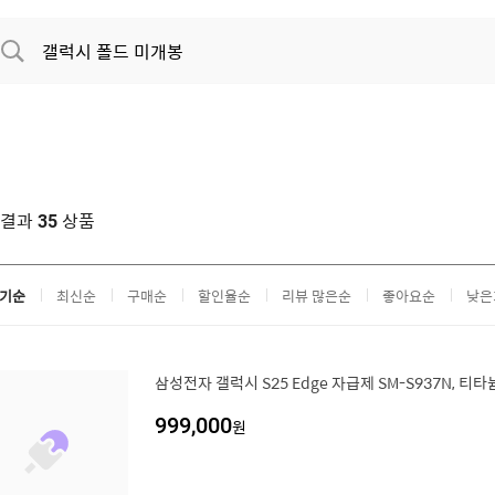
색결과
상품
35
기순
최신순
구매순
할인율순
리뷰 많은순
좋아요순
낮은
삼성전자 갤럭시 S25 Edge 자급제 SM-S937N, 티타늄
999,000
원