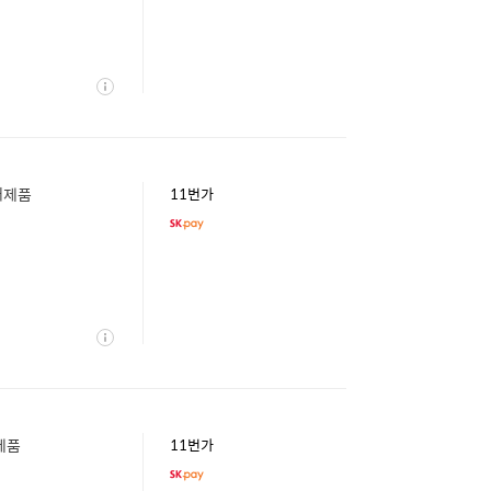
상
세
 새제품
11번가
상
세
새제품
11번가