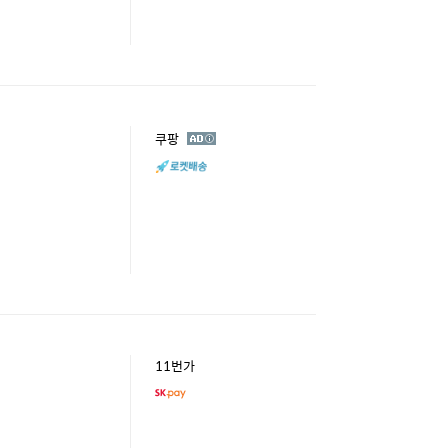
광
쿠팡
고
11번가