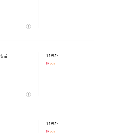
상
세
새상품
11번가
상
세
11번가