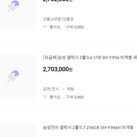
선물/e쿠폰/상품권
좋아요
구매
5,000
좋
아
요
[자급제]삼성 갤럭시 Z폴드6 1TB SM-F956 미개봉 
2,703,000
원
공연/전시
체험
좋아요
구매
5,000
좋
아
요
삼성전자 갤럭시 Z폴드7 256GB SM-F966N 미개봉