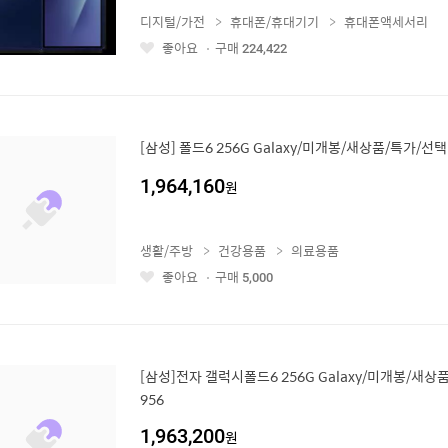
디지털/가전
휴대폰/휴대기기
휴대폰액세서리
좋아요
구매
224,422
좋
아
요
[삼성] 폴드6 256G Galaxy/미개봉/새상품/특가/선택
1,964,160
원
생활/주방
건강용품
의료용품
좋아요
구매
5,000
좋
아
요
[삼성]전자 갤럭시폴드6 256G Galaxy/미개봉/새상
956
1,963,200
원