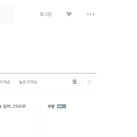
좋
더
로그인
아
보
요
기
리
그
가격순
높은가격순
스
리
트
드
형
형
 실버, 256GB
광
쿠팡
고