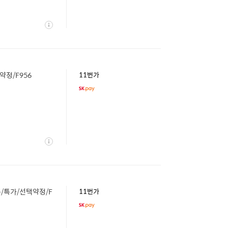
상
세
약정/F956
11번가
상
세
품/특가/선택약정/F
11번가