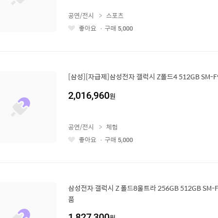
공연/전시
스포츠
좋아요
구매
5,000
좋
아
요
[삼성][자급제]삼성전자 갤럭시 Z폴드4 512GB SM-
2,016,960
원
공연/전시
체험
좋아요
구매
5,000
좋
아
요
삼성전자 갤럭시 Z 폴드8울트라 256GB 512GB SM-
품
1,827,300
원