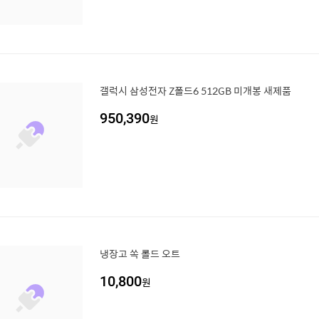
갤럭시 삼성전자 Z폴드6 512GB 미개봉 새제품
950,390
원
냉장고 쏙 롤드 오트
10,800
원