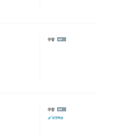
광
쿠팡
고
광
쿠팡
고