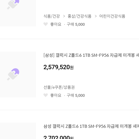
식품/건강
홍삼/건강식품
어린이건강식품
좋아요
구매
5,000
좋
아
요
[삼성] 갤럭시 Z폴드6 1TB SM-F956 자급제 미개봉
2,579,520
원
선물/e쿠폰/상품권
좋아요
구매
5,000
좋
아
요
삼성 갤럭시 Z폴드6 1TB SM-F956 자급제 미개봉 
2,702,000
원