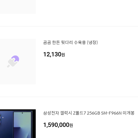
곰곰 한돈 뒷다리 수육용 (냉장)
12,130
원
삼성전자 갤럭시 Z폴드7 256GB SM-F966N 미개봉
1,590,000
원