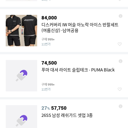
84,000
디스커버리 IW 머슬 아노락 아이스 반팔세트
(여름신상) -남여공용
구매
999+
11번가
74,500
푸마 대셔 라이트 슬립테크 - PUMA Black
구매
999+
11번가
27
57,750
%
26SS 남성 래쉬가드 셋업 3종