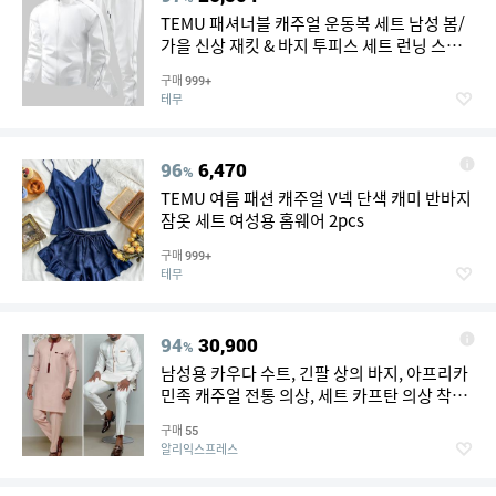
TEMU 패셔너블 캐주얼 운동복 세트 남성 봄/
가을 신상 재킷 & 바지 투피스 세트 런닝 스포
츠 수트 남성 스포츠 웨어 재킷 학생 봄/가을 스
구매
999+
타일 원세트
테무
96
6,470
%
TEMU 여름 패션 캐주얼 V넥 단색 캐미 반바지
잠옷 세트 여성용 홈웨어 2pcs
구매
999+
테무
94
30,900
%
남성용 카우다 수트, 긴팔 상의 바지, 아프리카
민족 캐주얼 전통 의상, 세트 카프탄 의상 착용,
화이트, 2 개
구매
55
알리익스프레스