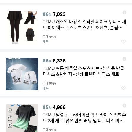
86
7,023
%
TEMU 캐주얼 바캉스 스타일 페이크 투피스 세
트 하이웨스트 스포츠 스커트 & 팬츠, 슬림핏,
힙업, 속건성, 통기성 좋은 피트니스 팬츠, 요가
구매
999+
바지
테무
86
8,336
%
TEMU 여름 캐주얼 스포츠 세트 - 남성용 반팔
티셔츠 & 반바지 - 신상 트렌디 투피스 세트
구매
999+
테무
85
4,966
%
TEMU 남성용 그라데이션 퀵 드라이 스포츠 수
트 2개 세트: 섬유 반팔 러닝 및 피트니스 의상,
러닝, 볼 스포츠 및 캐주얼 웨어에 적합, 완벽한
구매
999+