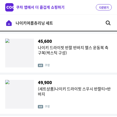
쿠차 앱에서 더 즐겁게 쇼핑하기
다운받기
45,600
나이키 드라이핏 반팔 반바지 헬스 운동복 축
구복(싹스틱 구성)
쿠팡
49,900
(세트상품)나이키 드라이핏 스우시 반팔티+반
바지
쿠팡