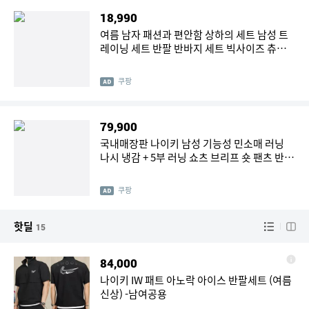
18,990
여름 남자 패션과 편안함 상하의 세트 남성 트
레이닝 세트 반팔 반바지 세트 빅사이즈 츄리
닝세트 트레이닝복 세트
쿠팡
79,900
국내매장판 나이키 남성 기능성 민소매 러닝
나시 냉감 + 5부 러닝 쇼츠 브리프 숏 팬츠 반바
지 세트
쿠팡
핫딜
15
84,000
나이키 IW 패트 아노락 아이스 반팔세트 (여름
신상) -남여공용