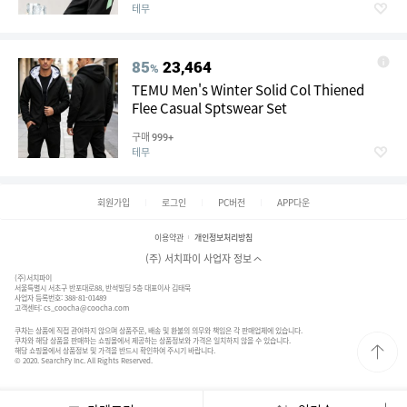
아버지의 날 선물
테무
85
23,464
%
TEMU Men's Winter Solid Col Thiened
Flee Casual Sptswear Set
구매
999+
테무
회원가입
로그인
PC버전
APP다운
이용약관
개인정보처리방침
(주) 서치파이 사업자 정보
(주)서치파이
서울특별시 서초구 반포대로88, 반석빌딩 5층 대표이사 김태묵
사업자 등록번호: 388-81-01489
고객센터:
cs_coocha@coocha.com
쿠차는 상품에 직접 관여하지 않으며 상품주문, 배송 및 환불의 의무와 책임은 각 판매업체에 있습니다.
쿠차와 해당 상품을 판매하는 쇼핑몰에서 제공하는 상품정보와 가격은 일치하지 않을 수 있습니다.
해당 쇼핑몰에서 상품정보 및 가격을 반드시 확인하여 주시기 바랍니다.
© 2020. SearchFy Inc. All Rights Reserved.