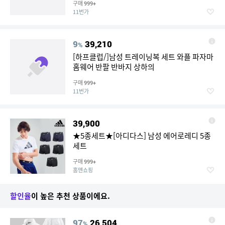
구매
999+
11번가
9
39,210
%
[하프클럽/]남성 트레이닝복 세트 와플 파자마
홈웨어 반팔 반바지 상하의
구매
999+
11번가
39,900
★5종세트★[아디다스] 남성 에어로레디 5종
세트
구매
999+
홈앤쇼핑
할인율
이 높은 추천 상품이에요.
97
26,504
%