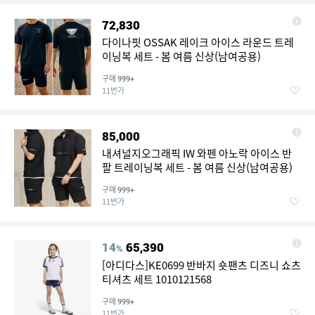
72,830
다이나핏 OSSAK 레이크 아이스 라운드 트레
이닝복 세트 - 봄 여름 신상(남여공용)
구매
999+
11번가
85,000
내셔널지오그래픽 IW 와펜 아노락 아이스 반
팔 트레이닝복 세트 - 봄 여름 신상(남여공용)
구매
999+
11번가
14
65,390
%
[아디다스]KE0699 반바지 숏팬츠 디즈니 쇼츠
티셔츠 세트 1010121568
구매
999+
11번가