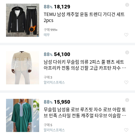
88
18,129
%
TEMU 남성 캐주얼 운동 트렌디 가디건 세트
2pcs
구매
999+
테무
88
54,100
%
남성 다쉬키 무슬림 의류 2피스 풀 팬츠 세트
아프리카 전통 의상 긴팔 고급 카프탄 자수 화
이트 웨딩
구매
3
알리익스프레스
88
15,950
%
무슬림 남성용 로브 루즈핏 자수 로브 아랍 토
브 민족 스타일 전통 캐주얼 타우브 이슬람 기
도복 모로코 드레스
구매
5
알리익스프레스