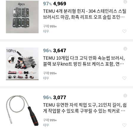
97
4,969
%
TEMU 4개 분리형 힌지 - 304 스테인리스 스틸
브러시드 마감, 좌측 리프트 오프 슬립 조인트
디자인, 클래식 스타일 내구성 금속 하드웨어,
구매
999+
안전한 도어 설치용, 문 수리 부품, 매끄러운 메
테무
탈릭 마감
96
3,647
%
TEMU 10개입 다크 고딕 만화 속눈썹 브러시,
블랙 보우kno트 방진 튜브 케이스 포함, 연장
용 접목용 보호 속눈썹 스풀리, 재사용 가능한
구매
999+
휴대용 눈썹용 완드 여행용 키트 어플리케이
테무
터, 미적 눈 스타일링 빗질 도구, 뷰티 액세서
리, 랜덤 스타일
96
3,077
%
TEMU 유연한 자석 픽업 도구, 21인치 길이, 쉽
게 작업할 수 있도록 구부릴 수 있는 픽커로 디
자인, 좁은 공간에 있는 물품을 쉽게 회수할 수
구매
999+
있도록 설계, 편리하고 쉬운 작업 도구, 가정 필
테무
수품