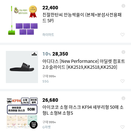
22,400
친절한탄씨 만능싹쓸이 (본체+분섬사전용패
드 5P)
하이마트
10
28,350
%
아디다스 [New Performance] 아딜렛 컴포트
2.0 슬라이드 [KK2519,KK2518,KK2520]
구매
999+
SSG
26,680
아이코코 소형 마스크 KF94 새부리형 50매 소
형L 소형M 소형S
구매
999+
G마켓