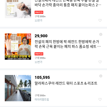
전설의패치 레전드 근육통 손목 무릎 관절 발
바닥 손가락 종아리 통증 패치 붙이는파스 200
매
구매
999+
11번가
29,900
전설의 패치 한방에 팍 레전드 한방에팍 손가
락 손목 근육 붙이는 패치 파스 홈쇼핑 세트 구
성
구매
999+
11번가
105,595
말라파스쿠아 레전드 워터 스포츠 & 리조트
구매
999+
마이리얼트립