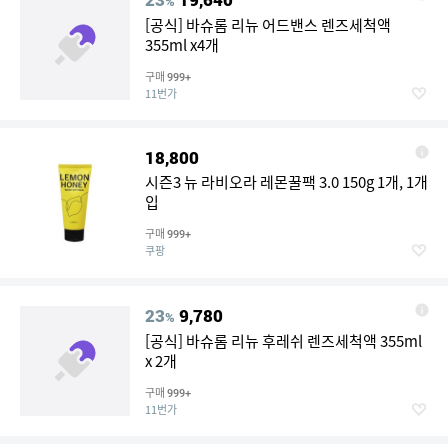
%
[공식] 바슈롬 리뉴 어드밴스 렌즈세척액
355ml x4개
구매
999+
11번가
18,800
시즌3 뉴 라비오라 레몬꿀팩 3.0 150g 1개, 1개
입
구매
999+
쿠팡
23
9,780
%
[공식] 바슈롬 리뉴 후레쉬 렌즈세척액 355ml
x 2개
구매
999+
11번가