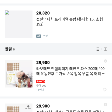
20,320
전설의패치 프리미엄 혼합 (준대형 16 , 소형
192)
쿠팡
핫딜
6
29,900
라오메뜨 전설의패치 레전드 파스 200매 400
매 운동전후 손가락 손목 발목 무릎 목 허리 한
방에 붙이는 동전 근육통
구매
999+
11번가
29,900