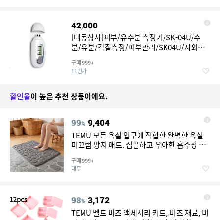
42,000
[대동상사]피부/유수분 측정기/SK-04U/수
분/유분/각질측정/피부관리/SK04U/자외선
지수 재고보유
구매
999+
11번가
할인율
이 높은 추천 상품이에요.
99
9,404
%
TEMU 모든 욕실 입구에 적합한 완벽한 욕실
미끄럼 방지 매트. 심플하고 우아한 흡수성 매
트, 다양한 색상과 사이즈 선택 가능. 산호초 엠
구매
999+
보싱 메모리리바운드 스펀지 욕실 발닦이 매트
테무
98
3,172
%
TEMU 멜트 비즈 액세서리 키트, 비즈 재료, 비