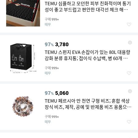
TEMU 심플하고 모던한 피부 친화적이며 통기
성이 좋고 부드럽고 편안한 대각선 체크 해로
도자기 패턴 중간층 매트리스 프로텍터 1개. 프
구매
999+
린트 침대 커버, 매트리스 커버, 매트리스 토퍼,
테무
침실용 방진 보호 커버. 매트리스를 얼룩과 오
염으로부터 보호합니다. 침구류는 베개 커버를
포함하지 않습니다
97
3,780
%
TEMU 스펀지 EVA 손잡이가 있는 80L 대용량
강화 분류 휴지통; 접이식 수납백, 병 60개 수
납; 내구성 있는 폴리에스터 소재, 주방, 가정,
구매
999+
사무실 쓰레기 정리용으로 적합. 고품질 내구
테무
성 소재: 두꺼운 폴리에스터 섬유 원단으로 제
작, 찢어짐 및 마모에 강하며 닦기 쉬워 장기간
사용에 적합
97
5,060
%
TEMU 페르시아 만 천연 구형 비즈; 혼합 색상
장식 비즈, 제작, 공예 및 반제품 비즈 용품으로
적합
구매
999+
테무