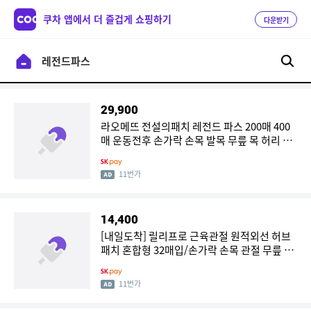
쿠차 앱에서 더 즐겁게 쇼핑하기
다운받기
29,900
라오메뜨 전설의패치 레전드 파스 200매 400
매 운동전후 손가락 손목 발목 무릎 목 허리 한
방에 붙이는 동전 근육통
11번가
14,400
[내일도착] 릴리프로 근육관절 원적외선 허브
패치 혼합형 32매입/손가락 손목 관절 무릎 목
어깨 허리 발바닥 근육 파스
11번가