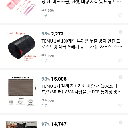
딩 펜, 비드 스쿱, 핀셋, 대형 사각 및 원형 트레
이 포함. 이 다리미 비즈 액세서리 세트는 비딩
구매
999+
펜, 비드 스쿱, 핀셋과 대형 트레이를 포함합니
테무
다. 리턴
98
2,272
%
TEMU 1롤 100개입 두꺼운 누출 방지 안전 드
로스트링 잠금 쓰레기 봉투, 가정, 사무실, 주
방, 욕실, 야외, 상업용으로 적합 - 및 쓰레기통
구매
999+
과 호환, 주방 쓰레기 처리, 안전 드로스트링 잠
테무
금
98
15,006
%
TEMU 1개 갈색 직사각형 차양 천 (10x20피
트/3x6미터), 85% 차광율, HDPE 통기성 및 투
과성, 야외 정원 수영장 테라스용 강화 가장자
구매
999+
리
테무
97
14,747
%