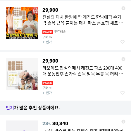
29,900
전설의 패치 한방에 팍 레전드 한방에팍 손가
락 손목 근육 붙이는 패치 파스 홈쇼핑 세트 구
성
무료배송
구매
97
11번가
29,900
라오메뜨 전설의패치 레전드 파스 200매 400
매 운동전후 손가락 손목 발목 무릎 목 허리 한
방에 붙이는 동전 근육통
구매
90
11번가
인기
가 많은 추천 상품이에요.
23
30,340
%
[공식] 바슈롬 리뉴 후레쉬 렌즈세척액 500ml