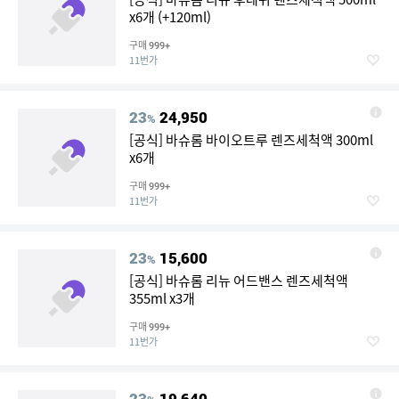
x6개 (+120ml)
구매
999+
11번가
23
24,950
%
[공식] 바슈롬 바이오트루 렌즈세척액 300ml
x6개
구매
999+
11번가
23
15,600
%
[공식] 바슈롬 리뉴 어드밴스 렌즈세척액
355ml x3개
구매
999+
11번가
23
19,640