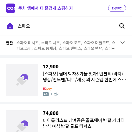
쿠차 앱에서 더 즐겁게 쇼핑하기
다운받기
스파오 티셔츠,
스파오 셔츠,
스파오 코트,
스파오 더플코트,
스
연관
파오 조끼,
스파오 롱패딩,
스파오 캔버스,
스파오 백팩,
스파오
스웨터,
스파오 블루종,
스파오 가디건,
스파오 빙그레,
스파오
잠옷,
스파오짱구,
스파오 스커트,
스파오 보아털,
스파오 니
트,
스파오 라이더,
스파오 슬랙스,
소녀나라
12,900
[스파오] 썸머 막차&가을 첫차! 반팔티/바지/
냉감/맨투맨/니트/재킷 외 시즌템 한번에 쇼핑
하기 ~74%OFF
11번가
74,800
타이틀리스트 남여공용 골프웨어 반팔 카라티
남성 여성 반팔 골프 티셔츠