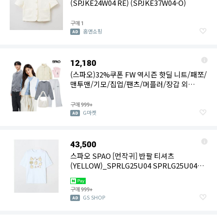
(SPJKE24W04 RE) (SPJKE37W04-O)
구매
1
홈앤쇼핑
12,180
(스파오)32%쿠폰 FW 역시즌 핫딜 니트/패쪼/
맨투맨/기모/집업/팬츠/머플러/장갑 외
~71%OFF
구매
999+
G마켓
43,500
스파오 SPAO [먼작귀] 반팔 티셔츠
(YELLOW)_SPRLG25U04 SPRLG25U04
405177
구매
999+
GS SHOP