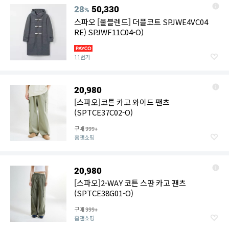
28
50,330
%
스파오 [울블렌드] 더플코트 SPJWE4VC04
RE) SPJWF11C04-O)
11번가
20,980
[스파오]코튼 카고 와이드 팬츠
(SPTCE37C02-O)
구매
999+
홈앤쇼핑
20,980
[스파오]2-WAY 코튼 스판 카고 팬츠
(SPTCE38G01-O)
구매
999+
홈앤쇼핑