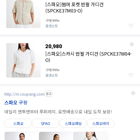
[스파오]썸머 포켓 반팔 가디건
(SPCKE37M03-O)
구매
999+
홈앤쇼핑
20,980
[스파오]스카시 반팔 가디건 (SPCKE37W04-
O)
구매
999+
홈앤쇼핑
http://m.coupang.com
광고
스파오
쿠팡
데일리 맨투맨부터 푸퍼까지. 로켓배송으로 내일 도착 보장!
스파오
SPAO
스파오패딩
스파오바지