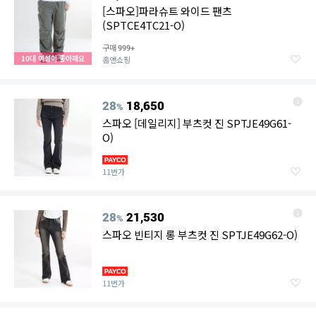
[스파오]파라슈트 와이드 팬츠
(SPTCE4TC21-O)
구매
999+
10대 여성이 좋아해요
홈앤쇼핑
28
18,650
%
스파오 [데일리지] 부츠컷 진 SPTJE49G61-
O)
11번가
28
21,530
%
스파오 빈티지 롱 부츠컷 진 SPTJE49G62-O)
11번가