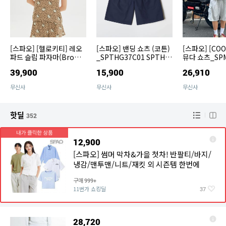
[스파오] [헬로키티] 레오
[스파오] 밴딩 쇼츠 (코튼)
[스파오] [COO
파드 슬립 파자마(Brow
_SPTHG37C01 SPTHG
뮤다 쇼츠_SP
n)_SPPPG37U02 SPPP
37C01
1 SPMTG25C
39,900
15,900
26,910
G37U02
무신사
무신사
무신사
핫딜
352
12,900
[스파오] 썸머 막차&가을 첫차! 반팔티/바지/
냉감/맨투맨/니트/재킷 외 시즌템 한번에
구매
999+
11번가 쇼킹딜
37
28,720