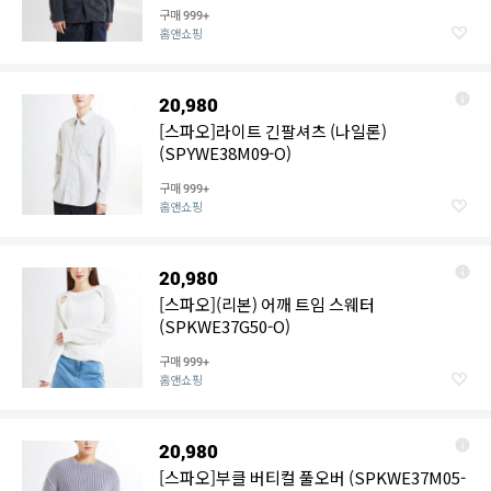
구매
999+
홈앤쇼핑
20,980
[스파오]라이트 긴팔셔츠 (나일론)
(SPYWE38M09-O)
구매
999+
홈앤쇼핑
20,980
[스파오](리본) 어깨 트임 스웨터
(SPKWE37G50-O)
구매
999+
홈앤쇼핑
20,980
[스파오]부클 버티컬 풀오버 (SPKWE37M05-