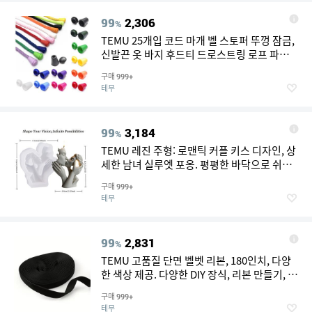
99
2,306
%
TEMU 25개입 코드 마개 벨 스토퍼 뚜껑 잠금,
신발끈 옷 바지 후드티 드로스트링 로프 파라
코드 코드 마개 캡 코드 잠금 장치용 플라스틱
구매
999+
토글 클립
테무
99
3,184
%
TEMU 레진 주형: 로맨틱 커플 키스 디자인, 상
세한 남녀 실루엣 포옹. 평평한 바닥으로 쉬운
탈형 및 재사용 가능. 향초와 레진 공예에 이상
구매
999+
적, 발렌타인데이 또는 기념일에 감동적인 선
테무
물로 완벽, 아늑한 홈 데코 선택. 따뜻한 디자인
으로 인테리어에 달콤함과 로맨스를 더하며,
점화 시 사랑의 부드러움과 영원함을 전달합니
99
2,831
%
다
TEMU 고품질 단면 벨벳 리본, 180인치, 다양
한 색상 제공. 다양한 DIY 장식, 리본 만들기, 수
제 선물 포장에 적합. 크림 화이트/복숭아 핑
구매
999+
크/ 블랙/올리브 그린/다크 그린/퍼플/버건디.
테무