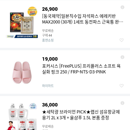
26,900
[동국제약]일본직수입 자석파스 에레키반
MAX2000 (30개) 1세트 동전파스 근육통 완화
패치
무료배송
구매
44
홈앤쇼핑
19,000
포커시스 [FreePLUS] 프리플러스 소프트 욕
실화 핑크 250 / FRP-NTS-D3-PINK
하이마트
36,000
★세탁광 브라이언 PICK★랩신 섬유항균제
용기 2L x 3개 + 울샴푸 1.5L 본품 증정
무료배송