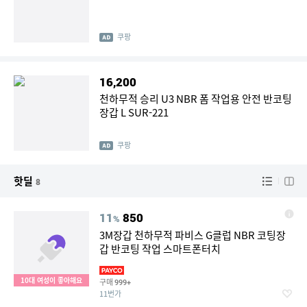
쿠팡
16,200
천하무적 승리 U3 NBR 폼 작업용 안전 반코팅
장갑 L SUR-221
쿠팡
핫딜
8
11
850
%
3M장갑 천하무적 파비스 G클럽 NBR 코팅장
갑 반코팅 작업 스마트폰터치
10대 여성이 좋아해요
구매
999+
11번가