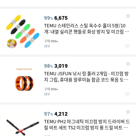
스풀 미포함
99
6,675
%
TEMU 스테인리스 스틸 옥수수 홀더 5쌍/10
개: 내열 실리콘 핸들로 화상 방지 및 미끄럼 방
지, 끈적임 없는 그립. 내구성과 쉬운 세척을 위
구매
999+
한 식품용 스테인리스 스틸 제작. 다용도 도구
테무
로 뜨거운 옥수수로부터 손을 보호하며, 과일
포크 또는 바베큐 꼬치로도 사용 가능한 필수
주방 액세서리
98
3,019
%
TEMU JSFUN 낚시 링 풀러 2개입 - 미끄럼 방
지 그립, 휴대용 알루미늄 합금 코드 묶음 도구
(안전한 라인 관리를 위한 메탈 풀 링 포함), 사
구매
999+
냥 및 낚시에 적합, 낚시 용품, 세련된 메탈릭
테무
엔드, 내구성 있는 구조
97
4,212
%
TEMU PH2 마그네틱 미끄럼 방지 드라이버 드
릴 비트 세트 TS2 미끄럼 방지 롱 드릴 비트 임
팩트 드릴 비트