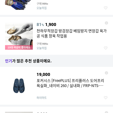
구매
999+
오늘의집
81
1,900
%
천하무적장갑 방검장갑 베임방지 면장갑 육가
공 식품 정육 작업용
구매
999+
10대 여성이 좋아해요
오늘의집
인기
가 많은 추천 상품이에요.
19,000
포커시스 [FreePLUS] 프리플러스 도어프리
욕실화_네이비 260 / 실내화 / FRP-NTS-
TC3081-NAVY
하이마트