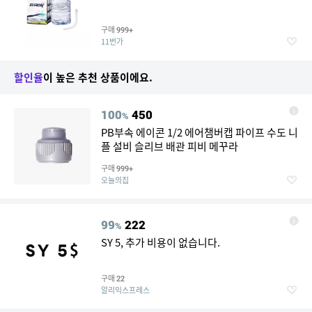
구매
999+
11번가
할인율
이 높은 추천 상품이에요.
100
450
%
PB부속 에이콘 1/2 에어챔버캡 파이프 수도 니
플 설비 슬리브 배관 피비 메꾸라
구매
999+
오늘의집
99
222
%
SY 5, 추가 비용이 없습니다.
구매
22
알리익스프레스