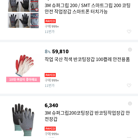
3M 슈퍼그립 200 / SMT 스마트그립 200 코팅
안전 작업장갑 스마트폰 터치가능
구매
999+
11번가
8
59,810
%
작업 국산 적색 반코팅장갑 100켤레 안전용품
10대 여성이 좋아해요
구매
999+
11번가
6,340
3M 슈퍼그립200코팅장갑 반코팅작업장갑 안
전장갑
구매
999+