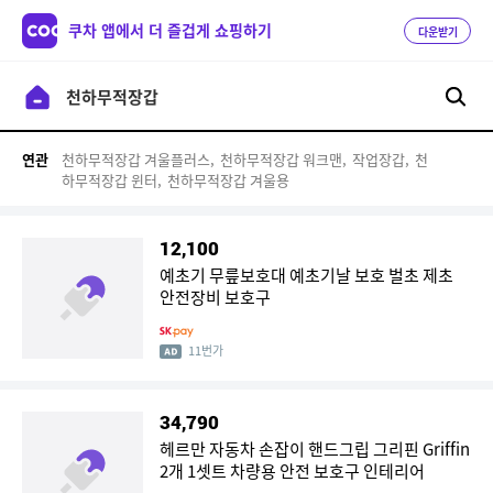
쿠차 앱에서 더 즐겁게 쇼핑하기
다운받기
천하무적장갑 겨울플러스,
천하무적장갑 워크맨,
작업장갑,
천
연관
하무적장갑 윈터,
천하무적장갑 겨울용
12,100
예초기 무릎보호대 예초기날 보호 벌초 제초
안전장비 보호구
11번가
34,790
헤르만 자동차 손잡이 핸드그립 그리핀 Griffin
2개 1셋트 차량용 안전 보호구 인테리어