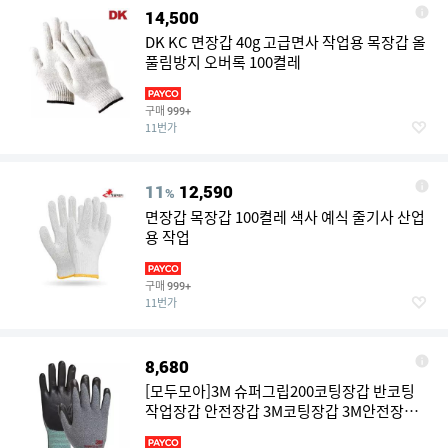
14,500
DK KC 면장갑 40g 고급면사 작업용 목장갑 올
풀림방지 오버록 100켤레
구매
999+
11번가
11
12,590
%
면장갑 목장갑 100켤레 색사 예식 줄기사 산업
용 작업
구매
999+
11번가
8,680
[모두모아]3M 슈퍼그립200코팅장갑 반코팅
작업장갑 안전장갑 3M코팅장갑 3M안전장갑
3M슈퍼그립200 슈퍼그