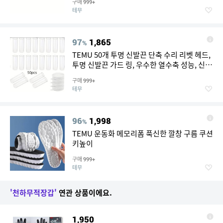
구매
999+
테무
97
1,865
%
TEMU 50개 투명 신발끈 단축 수리 리벳 헤드,
투명 신발끈 가드 링, 우수한 열수축 성능, 신발
끈 액세서리, 신발 머리 밀봉 헤드, 대부분의 스
구매
999+
포츠 신발끈과 호환 가능, 범용
테무
96
1,998
%
TEMU 운동화 메모리폼 푹신한 깔창 구름 쿠션
키높이
구매
999+
테무
'천하무적장갑'
연관 상품이에요.
1,950