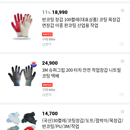
11
18,990
%
반코팅 장갑 100켤레(대표상품) 코팅 목장갑
면장갑 이중 완코팅 산업용 작업
구매
999+
11번가
24,900
3M 슈퍼그립 200 터치 안전 작업장갑 니트릴
코팅 택배
구매
999+
11번가
14,700
(국산)30켤레/코팅장갑/도트/점박이/목장갑/
반코팅/PU/3M/작업