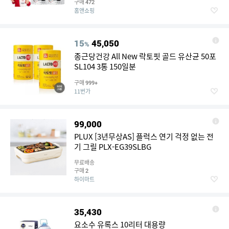
구매
472
홈앤쇼핑
15
45,050
%
종근당건강 All New 락토핏 골드 유산균 50포
SL104 3통 150일분
구매
999+
11번가
99,000
PLUX [3년무상AS] 플럭스 연기 걱정 없는 전
기 그릴 PLX-EG39SLBG
무료배송
구매
2
하이마트
35,430
요소수 유록스 10리터 대용량