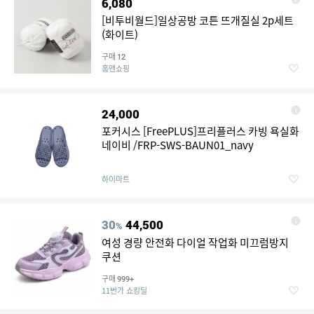
6,080
[비투비월드]일상공방 코튼 뜨개질실 2p세트
(화이트)
구매
12
홈앤쇼핑
24,000
포커시스 [FreePLUS]프리플러스 카빙 욕실화
네이비 /FRP-SWS-BAUN01_navy
하이마트
30
44,500
%
여성 경량 안전화 다이얼 작업화 미끄럼방지
쿠션
구매
999+
11번가 쇼킹딜