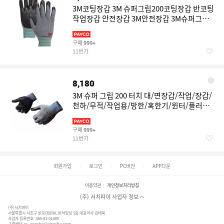
3M코팅장갑 3M 슈퍼그립200코팅장갑 반코팅
작업장갑 안전장갑 3M안전장갑 3M슈퍼그립
200 슈퍼그립200 3M장
구매
999+
11번가
8,180
3M 슈퍼 그립 200 터치 대/면장갑/작업/장갑/
천하/무적/작업용/방한/혹한기/윈터/플러스/
겨울/흰장갑/방한
구매
999+
11번가
회원가입
로그인
PC버전
APP다운
이용약관
개인정보처리방침
(주) 서치파이 사업자 정보
(주)서치파이
서울특별시 서초구 반포대로88, 반석빌딩 5층 대표이사 김태묵
사업자 등록번호: 388-81-01489
고객센터:
cs_coocha@coocha.com