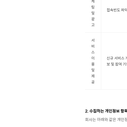
케
팅
접속빈도 파악
및
광
고
서
비
스
이
신규 서비스 
용
보 및 참여 기
및
제
공
2. 수집하는 개인정보 항