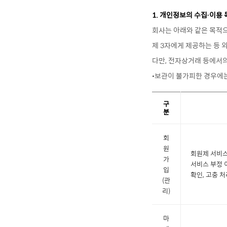
1. 개인정보의 수집∙이용
회사는 아래와 같은 목적
제 3자에게 제공하는 등 
다만, 전자상거래 등에서
구
분
회
원
회원제 서비스
가
서비스 부정 
입
확인, 고충 처
(관
리)
마