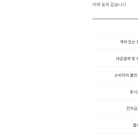
계약 또는 
대금결제 및 
소비자의 불만
표시
전자금
웹