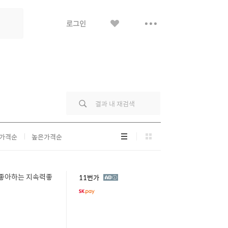
좋
더
로그인
아
보
요
기
리
그
가격순
높은가격순
스
리
트
드
형
형
가좋아하는 지속력좋
광
11번가
고