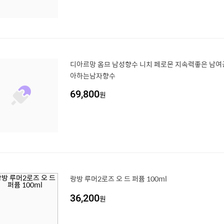
디아르망 옴므 남성향수 니치 페로몬 지속력좋은 남여
아하는남자향수
69,800
원
랑방 루머2로즈 오 드 퍼퓸 100ml
36,200
원