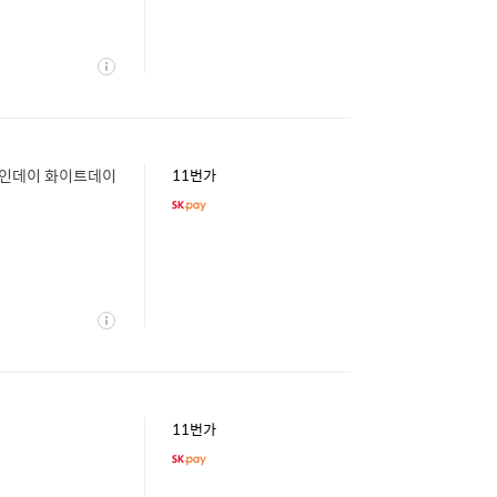
상
세
타인데이 화이트데이
11번가
상
세
11번가