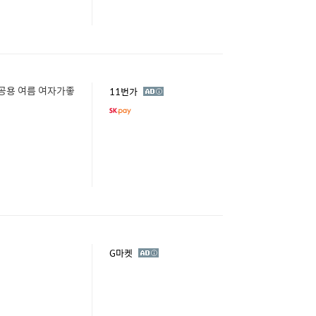
공용 여름 여자가좋
광
11번가
고
광
G마켓
고