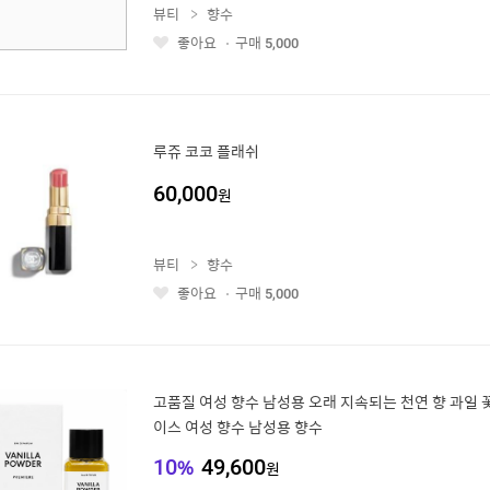
뷰티
향수
좋아요
구매
5,000
좋
아
요
루쥬 코코 플래쉬
60,000
원
뷰티
향수
좋아요
구매
5,000
좋
아
요
고품질 여성 향수 남성용 오래 지속되는 천연 향 과일 
이스 여성 향수 남성용 향수
10
%
49,600
원