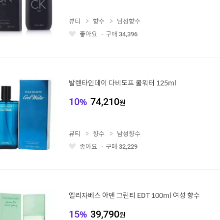
뷰티
향수
남성향수
좋아요
구매
34,396
좋
아
요
발렌타인데이 다비도프 쿨워터 125ml
10
%
74,210
원
뷰티
향수
남성향수
좋아요
구매
32,229
좋
아
요
엘리자베스 아덴 그린티 EDT 100ml 여성 향수
15
%
39,790
원