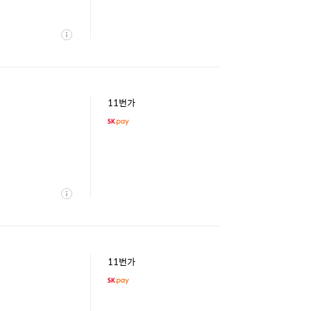
상
세
11번가
상
세
11번가