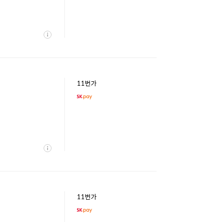
상
세
11번가
상
세
11번가