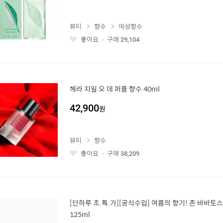
뷰티
향수
여성향수
좋아요
구매
29,104
좋
아
요
헤라 지일 오 데 퍼퓸 향수 40ml
42,900
원
뷰티
향수
좋아요
구매
38,209
좋
아
요
[단하루 초.특.가][공식수입] 여름의 향기! 존 바바토스
125ml