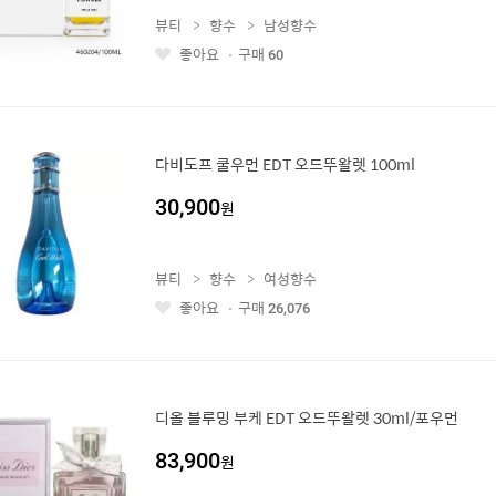
뷰티
향수
남성향수
좋아요
구매
60
좋
아
요
다비도프 쿨우먼 EDT 오드뚜왈렛 100ml
30,900
원
뷰티
향수
여성향수
좋아요
구매
26,076
좋
아
요
디올 블루밍 부케 EDT 오드뚜왈렛 30ml/포우먼
83,900
원