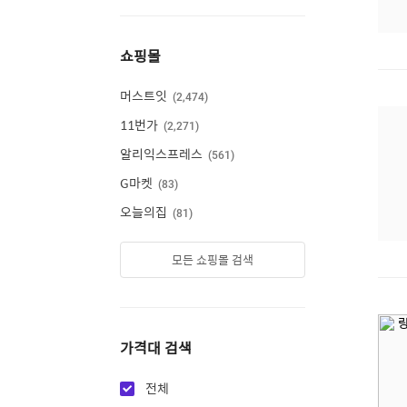
쇼핑몰
머스트잇
2,474
11번가
2,271
알리익스프레스
561
G마켓
83
오늘의집
81
모든 쇼핑몰 검색
가격대 검색
전체