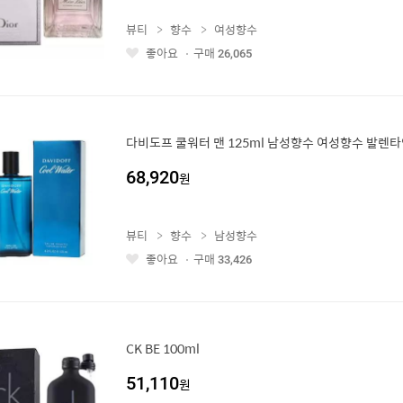
뷰티
향수
여성향수
좋아요
구매
26,065
좋
아
요
다비도프 쿨워터 맨 125ml 남성향수 여성향수 발렌
68,920
원
뷰티
향수
남성향수
좋아요
구매
33,426
좋
아
요
CK BE 100ml
51,110
원