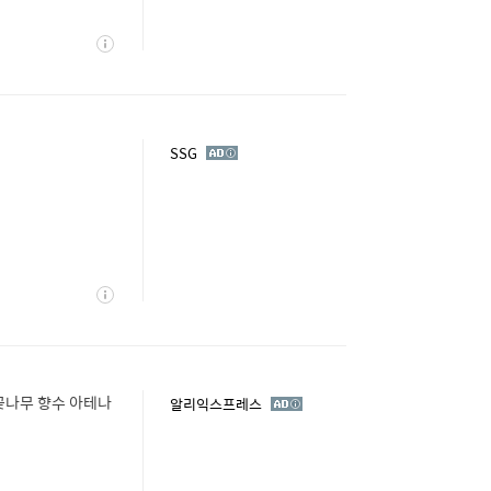
상
세
광
SSG
고
상
세
꽃나무 향수 아테나
광
알리익스프레스
고