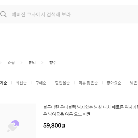
쇼핑
뷰티
향수
기순
최신순
구매순
할인율순
리뷰 많은순
좋아요순
낮은
블루마틴 우디블랙 남자향수 남성 니치 페로몬 여자
은 남여공용 여름 오드 퍼퓸
59,800
원