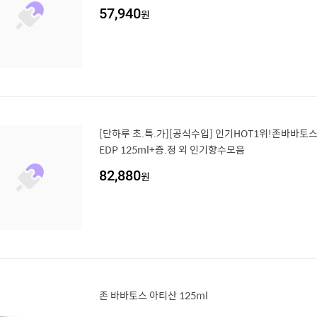
57,940
원
[단하루 초.특.가][공식수입] 인기HOT1위!존바바토
EDP 125ml+증.정 외 인기향수모음
82,880
원
존 바바토스 아티산 125ml