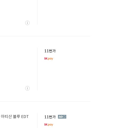
상
세
11번가
상
세
 아티산 블루 EDT
광
11번가
고