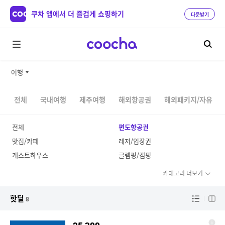
쿠차 앱에서 더 즐겁게 쇼핑하기
다운받기
여행
전체
국내여행
제주여행
해외항공권
해외패키지/자유
전체
편도항공권
맛집/카페
레저/입장권
게스트하우스
글램핑/캠핑
카테고리 더보기
핫딜
8