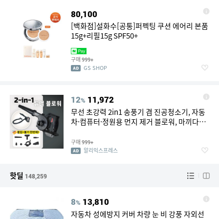
80,100
[백화점]설화수[공통]퍼펙팅 쿠션 에어리 본품
15g+리필15g SPF50+
구매
999+
GS SHOP
12
11,972
%
무선 초강력 2in1 송풍기 겸 진공청소기, 자동
차·컴퓨터·정원용 먼지 제거 블로워, 마끼다
18V/21V 배터리 호환
구매
999+
알리익스프레스
핫딜
148,259
8
13,810
%
자동차 성에방지 커버 차량 눈 비 강풍 자외선