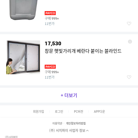
구매
999+
11번가
17,530
창문 햇빛가리개 베란다 붙이는 블라인드
구매
999+
11번가
+ 더보기
회원가입
로그인
PC버전
APP다운
이용약관
개인정보처리방침
(주) 서치파이 사업자 정보
(주)서치파이