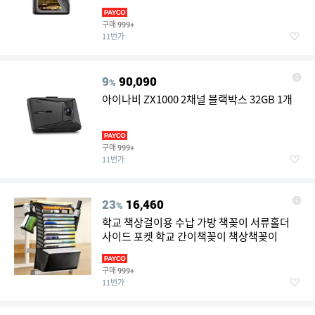
구매
999+
11번가
9
90,090
%
아이나비 ZX1000 2채널 블랙박스 32GB 1개
구매
999+
11번가
23
16,460
%
학교 책상걸이용 수납 가방 책꽂이 서류홀더
사이드 포켓 학교 간이책꽂이 책상책꽂이
구매
999+
11번가