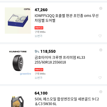
47,260
IOWFFV2QQ 호출벨 현관 초인종 oms 무선
차임벨 도어벨
구매
999+
11번가
9
118,550
%
금호타이어 크루젠 프리미엄 KL33
255/60R18 2556018
구매
999+
11번가
64,100
SOIL 에스오일 합성엔진오일 세븐골드 9 C2
＆C3 5W30 6L