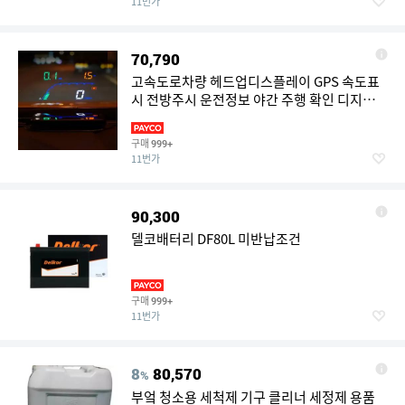
11번가
70,790
고속도로차량 헤드업디스플레이 GPS 속도표
시 전방주시 운전정보 야간 주행 확인 디지털
계기
구매
999+
11번가
90,300
델코배터리 DF80L 미반납조건
구매
999+
11번가
8
80,570
%
부엌 청소용 세척제 기구 클리너 세정제 용품