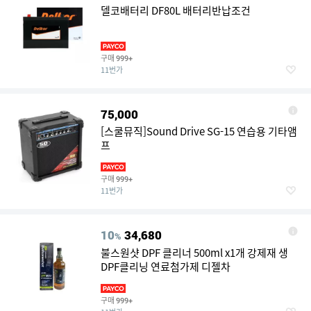
델코배터리 DF80L 배터리반납조건
구매
999+
11번가
75,000
[스쿨뮤직]Sound Drive SG-15 연습용 기타앰
프
구매
999+
11번가
10
34,680
%
불스원샷 DPF 클리너 500ml x1개 강제재 생
DPF클리닝 연료첨가제 디젤차
구매
999+