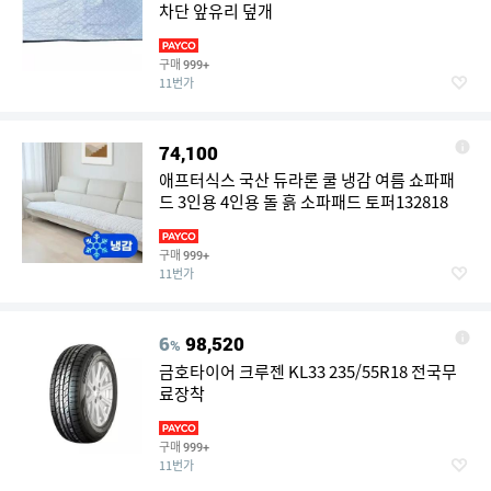
차단 앞유리 덮개
구매
999+
11번가
74,100
애프터식스 국산 듀라론 쿨 냉감 여름 쇼파패
드 3인용 4인용 돌 흙 소파패드 토퍼132818
구매
999+
11번가
6
98,520
%
금호타이어 크루젠 KL33 235/55R18 전국무
료장착
구매
999+
11번가