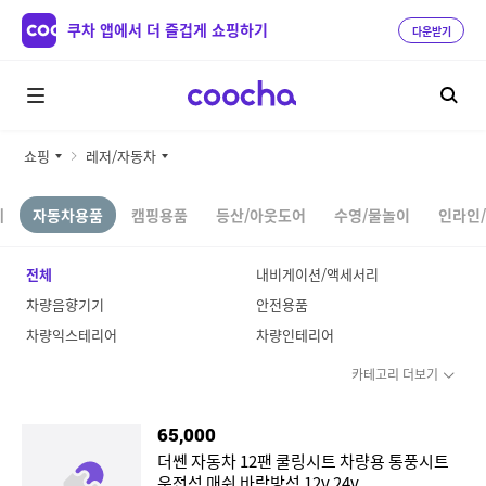
쿠차 앱에서 더 즐겁게 쇼핑하기
다운받기
쇼핑
레저/자동차
체
자동차용품
캠핑용품
등산/아웃도어
수영/물놀이
인라인
전체
내비게이션/액세서리
차량음향기기
안전용품
차량익스테리어
차량인테리어
카테고리 더보기
65,000
더쎈 자동차 12팬 쿨링시트 차량용 통풍시트
운전석 매쉬 바람방석 12v 24v