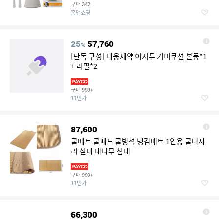
구매
342
홈앤쇼핑
25
57,760
%
[단독 구성] 대웅제약 이지듀 기미쿠션 본품*1
+ 리필*2
구매
999+
11번가
87,600
쿨매트 쿨패드 쿨방석 냉감매트 1인용 쿨대자
리 실내 대나무 침대
구매
999+
11번가
66,300