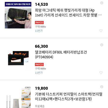
14,520
희망 마그네틱 메쉬 햇빛가리개 대형 (4p
1set) 가리게 선세이드 썬세이드 차량 햇볕 커
튼 커텐 자동차
구매
999+
11번가
66,300
델코배터리 DF80L 배터리반납조건
(PT040904)
구매
999+
11번가
19,800
기본에 더스트키퍼 먼지떨이 스마트팩(먼지떨
이12매x2팩+핸디스틱2개+보관함1개)
무료배송