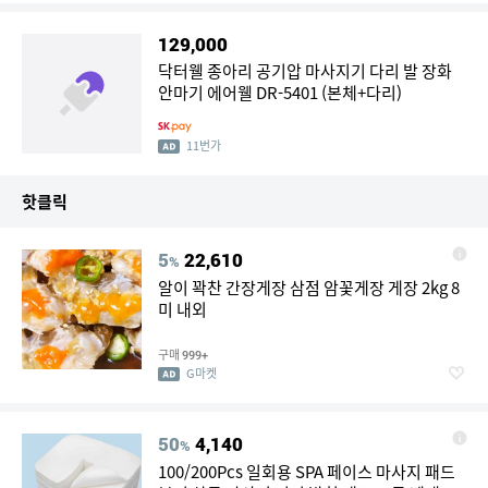
129,000
닥터웰 종아리 공기압 마사지기 다리 발 장화
안마기 에어웰 DR-5401 (본체+다리)
11번가
핫클릭
5
22,610
%
알이 꽉찬 간장게장 삼점 암꽃게장 게장 2kg 8
미 내외
구매
999+
G마켓
50
4,140
%
100/200Pcs 일회용 SPA 페이스 마사지 패드