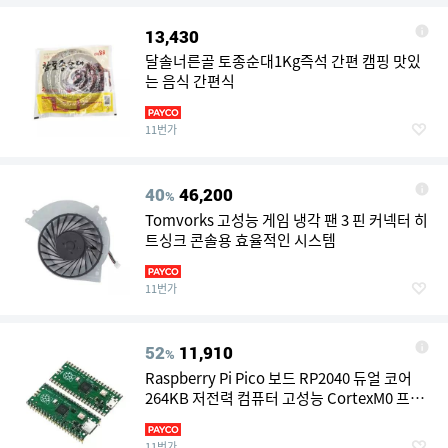
13,430
달솔너른골 토종순대1Kg즉석 간편 캠핑 맛있
는 음식 간편식
11번가
40
46,200
%
Tomvorks 고성능 게임 냉각 팬 3 핀 커넥터 히
트싱크 콘솔용 효율적인 시스템
11번가
52
11,910
%
Raspberry Pi Pico 보드 RP2040 듀얼 코어
264KB 저전력 컴퓨터 고성능 CortexM0 프로
세서
11번가