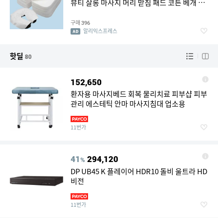
뷰티 살롱 마사지 머리 받침 패드 코튼 베개 타
월 커버 페이스 스킨 케어 도구
구매
396
알리익스프레스
핫딜
80
152,650
환자용 마사지베드 회복 물리치료 피부샵 피부
관리 에스테틱 안마 마사지침대 업소용
11번가
41
294,120
%
DP UB45 K 플레이어 HDR10 돌비 울트라 HD
비전
11번가