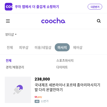
쿠차 앱에서 더 즐겁게 쇼핑하기
다운받기
뷰티샵
전체
피부샵
미용/네일샵
마사지
헤어샵
전체
스포츠마사지
경락/체형관리
다이어트
238,000
국내제조 세븐라이너 포르테 종아리마사지기
발 다리 온열안마기
11번가