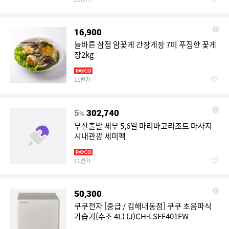
16,900
늘바른 삼점 암꽃게 간장게장 7미 푸짐한 꽃게
장2kg
11번가
5
302,740
%
부산출발 세부 5,6일 마리바고리조트 마사지
시내관광 세미팩
11번가
50,300
쿠쿠전자 [중급 / 김해내동점] 쿠쿠 초음파식
가습기(수조 4L) (J)CH-LSFF401FW