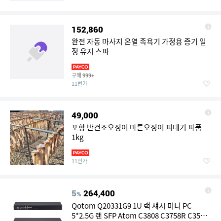
152,860
완전 자동 마사지 온열 족욕기 가정용 증기 일
정 유지 스파
구매
999+
11번가
49,000
포항 반건조오징어 마른오징어 피데기 파품
1kg
11번가
5
264,400
%
Qotom Q20331G9 1U 랙 섀시 미니 PC
5*2.5G 랜 SFP Atom C3808 C3758R C3558