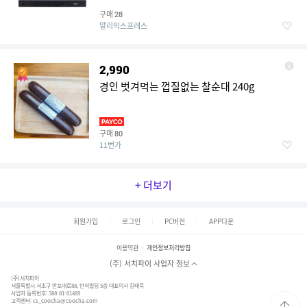
C3958 C3908 Pfsense 미니 PC 서버
구매
28
알리익스프레스
2,990
경인 벗겨먹는 껍질없는 찰순대 240g
구매
80
11번가
+ 더보기
회원가입
로그인
PC버전
APP다운
이용약관
개인정보처리방침
(주) 서치파이 사업자 정보
(주)서치파이
서울특별시 서초구 반포대로88, 반석빌딩 5층 대표이사 김태묵
사업자 등록번호: 388-81-01489
고객센터:
cs_coocha@coocha.com