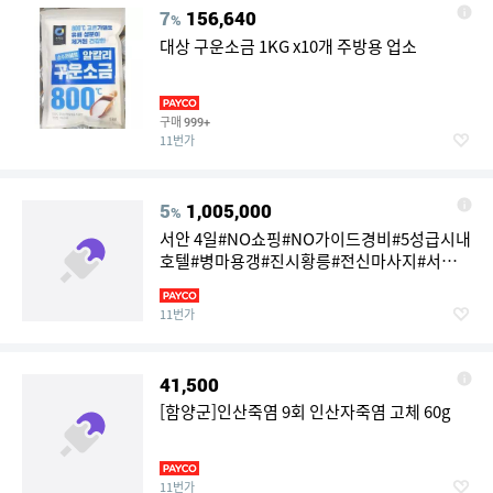
7
156,640
%
대상 구운소금 1KG x10개 주방용 업소
구매
999+
11번가
5
1,005,000
%
서안 4일#NO쇼핑#NO가이드경비#5성급시내
호텔#병마용갱#진시황릉#전신마사지#서안
성벽#특식3회
11번가
41,500
[함양군]인산죽염 9회 인산자죽염 고체 60g
11번가