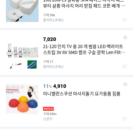
뷰티 살롱 마사지 머리 받침 패드 코튼 베개 타
월 커버 페이스 스킨 케어 도구
구매
396
알리익스프레스
7,020
21-120 인치 TV 용 20 개 범용 LED 백라이트
스트립 3V 6V SMD 램프 구슬 광학 Len Fliter
TV 수리 간단한 유지 보수
구매
17
알리익스프레스
11
4,910
%
미니밸런스쿠션 마사지돌기 요가용품 짐볼
구매
999+
11번가