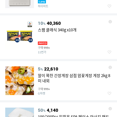
하이마트
10
40,360
%
스팸 클래식 340g x10개
구매
999+
11번가
5
22,610
%
알이 꽉찬 간장게장 삼점 암꽃게장 게장 2kg 8
미 내외
구매
999+
G마켓
50
4,140
%
100/200Pcs 일회용 SPA 페이스 마사지 패드