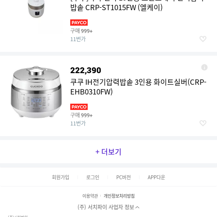
밥솥 CRP-ST1015FW (엘케이)
구매
999+
11번가
222,390
쿠쿠 IH전기압력밥솥 3인용 화이트실버(CRP-
EHB0310FW)
구매
999+
11번가
+ 더보기
회원가입
로그인
PC버전
APP다운
이용약관
개인정보처리방침
(주) 서치파이 사업자 정보