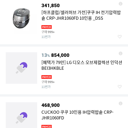
341,850
[하프클럽/셀러허브 가전]쿠쿠 IH 전기압력밥
솥 CRP-JHR1060FD 10인용 _DSS
구매
999+
11번가
13
854,000
%
[혜택가 79만] LG 디오스 오브제컬렉션 인덕션
BEI3HKBLE
구매
999+
11번가
468,900
CUCKOO 쿠쿠 10인용 IH압력밥솥 CRP-
JHR1060FD