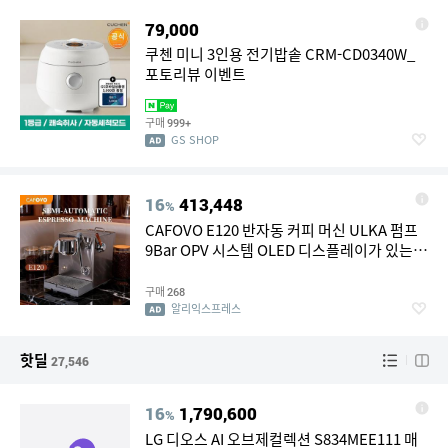
79,000
쿠첸 미니 3인용 전기밥솥 CRM-CD0340W_
포토리뷰 이벤트
구매
999+
GS SHOP
16
413,448
%
CAFOVO E120 반자동 커피 머신 ULKA 펌프
9Bar OPV 시스템 OLED 디스플레이가 있는 3
보일러 홈 카페 에스프레소 메이커
구매
268
알리익스프레스
핫딜
27,546
16
1,790,600
%
LG 디오스 AI 오브제컬렉션 S834MEE111 매