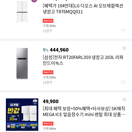
[혜택가 194만대]LG 디오스 AI 오브제컬렉션
냉장고 T876MQQ011
구매
999+
11번가
9
444,960
%
[삼성]전자 RT20FARL3S9 냉장고 203L 리파
인드이녹스
구매
999+
11번가
49,900
[최대 혜택 보장+50%혜택+타사보상] SK매직
MEGA ICE 얼음정수기 mini 렌탈 최대 상품 당
일 지급 보장!
구매
999+