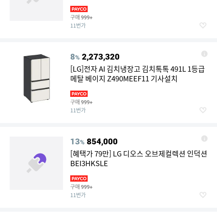
구매
999+
11번가
8
2,273,320
%
[LG]전자 AI 김치냉장고 김치톡톡 491L 1등급
메탈 베이지 Z490MEEF11 기사설치
구매
999+
11번가
13
854,000
%
[혜택가 79만] LG 디오스 오브제컬렉션 인덕션
BEI3HKSLE
구매
999+
11번가