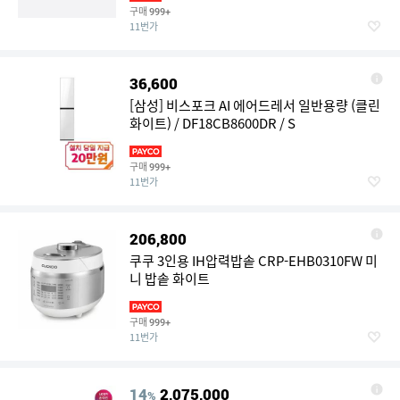
구매
999+
11번가
36,600
[삼성] 비스포크 AI 에어드레서 일반용량 (클린
화이트) / DF18CB8600DR / S
구매
999+
11번가
206,800
쿠쿠 3인용 IH압력밥솥 CRP-EHB0310FW 미
니 밥솥 화이트
구매
999+
11번가
14
2,075,000
%