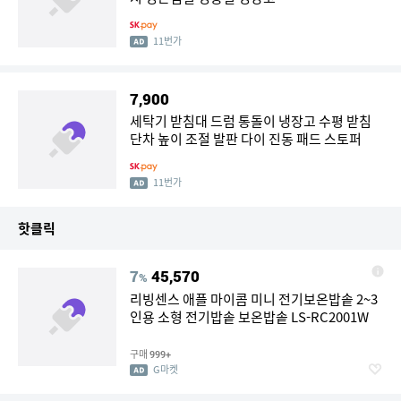
11번가
7,900
세탁기 받침대 드럼 통돌이 냉장고 수평 받침
단차 높이 조절 발판 다이 진동 패드 스토퍼
11번가
핫클릭
7
45,570
%
리빙센스 애플 마이콤 미니 전기보온밥솥 2~3
인용 소형 전기밥솥 보온밥솥 LS-RC2001W
구매
999+
G마켓