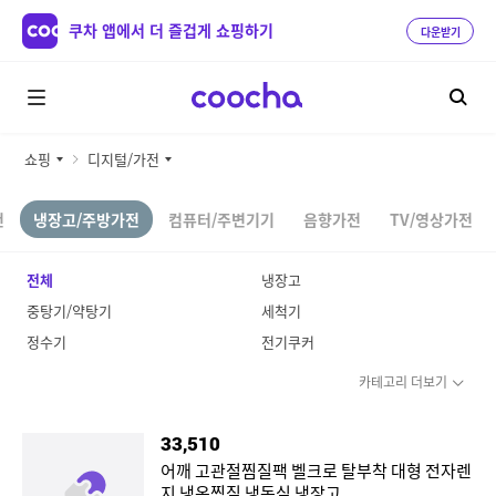
쿠차 앱에서 더 즐겁게 쇼핑하기
다운받기
쇼핑
디지털/가전
전
냉장고/주방가전
컴퓨터/주변기기
음향가전
TV/영상가전
전체
냉장고
중탕기/약탕기
세척기
정수기
전기쿠커
카테고리 더보기
33,510
어깨 고관절찜질팩 벨크로 탈부착 대형 전자렌
지 냉온찜질 냉동실 냉장고