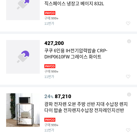
직스페이스 냉장고 베이지 832L
구매
999+
11번가
427,200
쿠쿠 6인용 IH전기압력밥솥 CRP-
DHP0610FW 그레이스 화이트
구매
999+
11번가
24
87,210
%
광파 전자렌 오븐 주방 선반 지대 수납장 렌지
다이 밥솥 전자렌지수납장 전자레인지선반
구매
999+
11번가