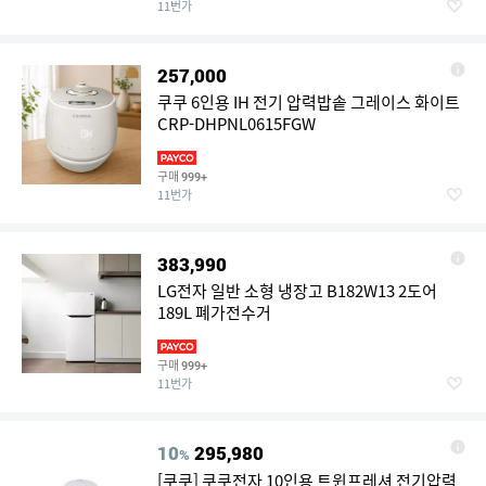
11번가
257,000
쿠쿠 6인용 IH 전기 압력밥솥 그레이스 화이트
CRP-DHPNL0615FGW
구매
999+
11번가
383,990
LG전자 일반 소형 냉장고 B182W13 2도어
189L 폐가전수거
구매
999+
11번가
10
295,980
%
[쿠쿠] 쿠쿠전자 10인용 트윈프레셔 전기압력