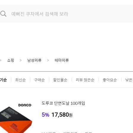
쇼핑
남성의류
테마의류
기순
최신순
구매순
할인율순
리뷰 많은순
좋아요순
낮은
도루코 단면도날 100개입
5
%
17,580
원