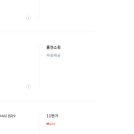
상
세
홈앤쇼핑
무료배송
상
세
94M BR9
11번가