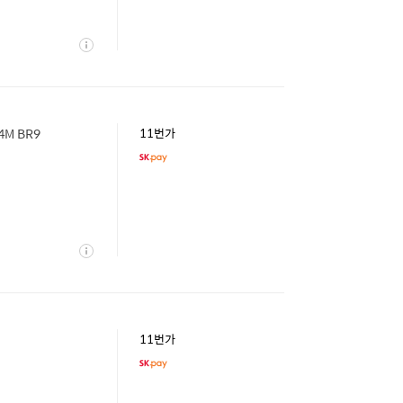
상
세
4M BR9
11번가
상
세
11번가