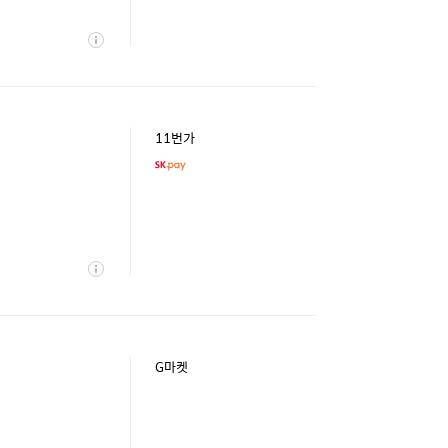
상
세
11번가
상
세
G마켓