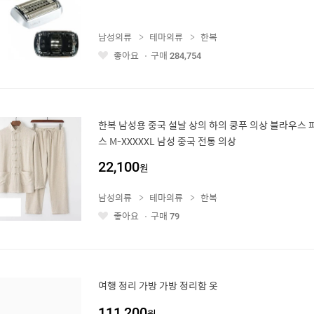
남성의류
테마의류
한복
좋아요
구매
284,754
좋
아
요
한복 남성용 중국 설날 상의 하의 쿵푸 의상 블라우스 
스 M-XXXXXL 남성 중국 전통 의상
22,100
원
남성의류
테마의류
한복
좋아요
구매
79
좋
아
요
여행 정리 가방 가방 정리함 옷
111,200
원