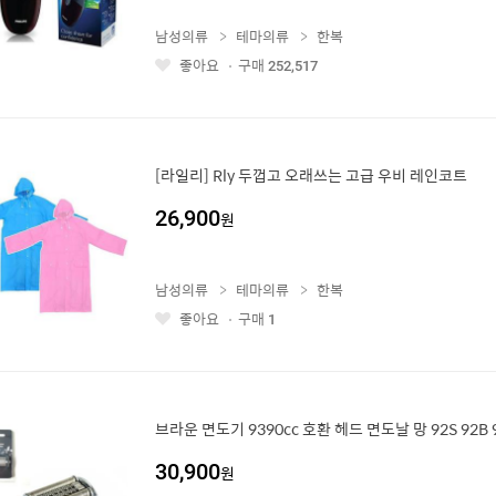
남성의류
테마의류
한복
좋아요
구매
252,517
좋
아
요
[라일리] Rly 두껍고 오래쓰는 고급 우비 레인코트
26,900
원
남성의류
테마의류
한복
좋아요
구매
1
좋
아
요
브라운 면도기 9390cc 호환 헤드 면도날 망 92S 92B 
30,900
원