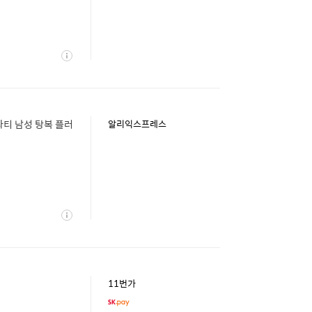
상
세
파티 남성 탕복 플러
알리익스프레스
상
세
11번가