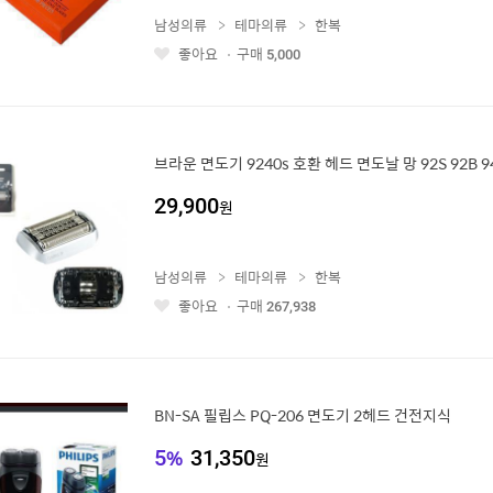
남성의류
테마의류
한복
좋아요
구매
5,000
좋
아
요
브라운 면도기 9240s 호환 헤드 면도날 망 92S 92B 9
29,900
원
남성의류
테마의류
한복
좋아요
구매
267,938
좋
아
요
BN-SA 필립스 PQ-206 면도기 2헤드 건전지식
5
%
31,350
원