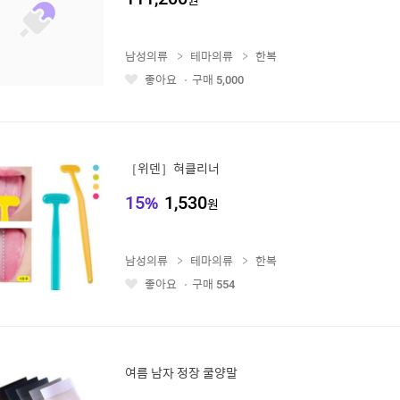
남성의류
테마의류
한복
좋아요
구매
5,000
좋
아
요
［위덴］혀클리너
15
%
1,530
원
남성의류
테마의류
한복
좋아요
구매
554
좋
아
요
여름 남자 정장 쿨양말