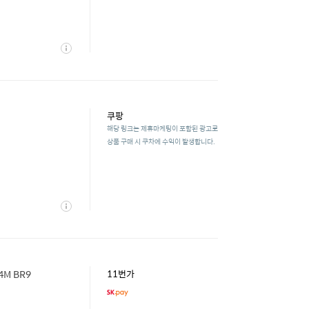
상
세
쿠팡
해당 링크는 제휴마케팅이 포함된 광고로
상품 구매 시 쿠차에 수익이 발생합니다.
상
세
4M BR9
11번가