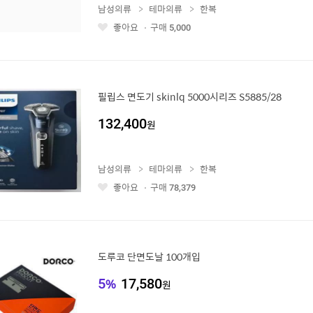
남성의류
테마의류
한복
좋아요
구매
5,000
좋
아
요
필립스 면도기 skinlq 5000시리즈 S5885/28
132,400
원
남성의류
테마의류
한복
좋아요
구매
78,379
좋
아
요
도루코 단면도날 100개입
5
%
17,580
원