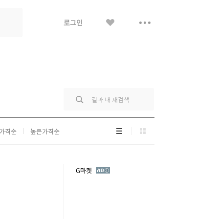
좋
더
로그인
아
보
요
기
리
그
가격순
높은가격순
스
리
트
드
형
형
광
G마켓
고