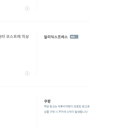
상
세
카타 코스프레 의상
광
알리익스프레스
고
상
세
쿠팡
해당 링크는 제휴마케팅이 포함된 광고로
상품 구매 시 쿠차에 수익이 발생합니다.