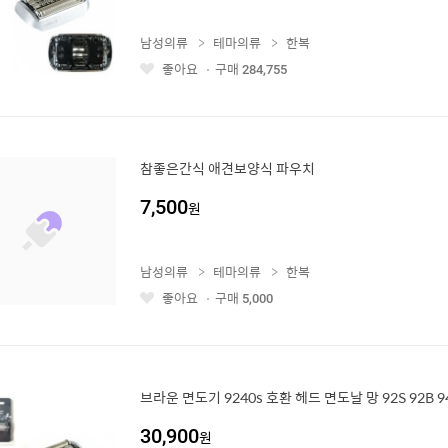
남성의류
테마의류
한복
좋아요
구매
284,755
좋
아
요
참좋은간식 애견보양식 파우치
7,500
원
남성의류
테마의류
한복
좋아요
구매
5,000
좋
아
요
브라운 면도기 9240s 호환 헤드 면도날 망 92S 92B 9
30,900
원