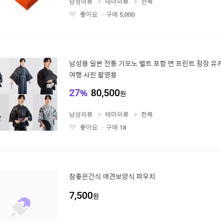
남성의류
테마의류
한복
좋아요
구매
5,000
좋
아
요
남성용 일본 전통 기모노 벨트 포함 면 프린트 정장 유
여행 사진 촬영용
27
%
80,500
원
남성의류
테마의류
한복
좋아요
구매
18
좋
아
요
참좋은간식 애견보양식 파우치
7,500
원