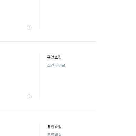
상
세
홈앤쇼핑
조건부무료
상
세
홈앤쇼핑
무료배송