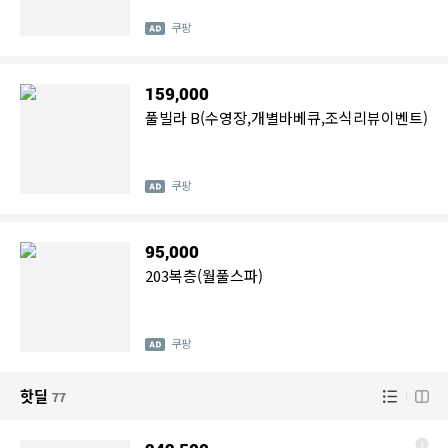
쿠팡
159,000
풀빌라 B(수영장,개별바베큐,조식리뷰이벤트)
쿠팡
95,000
203복층(월풀스파)
쿠팡
핫딜
77