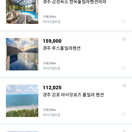
경주 감성숙소 한옥풀빌라펜션라라
구매
999+
마이리얼트립
159,000
경주 루스풀빌라펜션
구매
999+
마이리얼트립
112,025
경주 감포 라비앙로즈 풀빌라 펜션
구매
999+
마이리얼트립