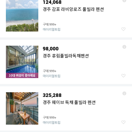
124,068
경주 감포 라비앙로즈 풀빌라 펜션
구매
999+
마이리얼트립
98,000
경주 휴림풀빌라독채펜션
구매
999+
10대 여성이 좋아해요
마이리얼트립
325,288
경주 웨이브 독채 풀빌라 펜션
구매
999+
마이리얼트립