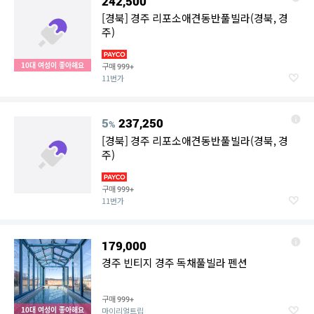
242,500
[경북] 경주 리포소애견동반풀빌라(경북, 경
주)
10대 여성이 좋아해요
구매
999+
11번가
5
237,250
%
[경북] 경주 리포소애견동반풀빌라(경북, 경
주)
구매
999+
11번가
179,000
경주 빈티지 경주 독채풀빌라 펜션
구매
999+
10대 여성이 좋아해요
마이리얼트립