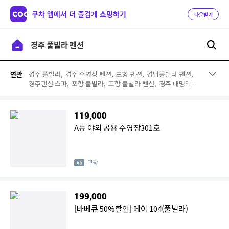
쿠차 앱에서 더 즐겁게 쇼핑하기
다운받기
경주 풀빌라,
경주 수영장 펜션,
포항 펜션,
경남풀빌라 펜션,
연관
경주펜션 스파,
포항 풀빌라,
포항 풀빌라 펜션,
경주 대명리조
트,
경주 펜션 수영장,
경북 풀빌라,
남해 풀빌라,
거제 프래밀
리,
거제도 풀빌라,
삼척 리조트,
거제 풀빌라,
수영장펜션,
거
제풀빌라 펜션,
대명리조트 경주,
남해 스파,
남해 풀빌라 펜션
119,000
A동 야외 공용 수영장301호
쿠팡
199,000
[바베큐 50%할인] 메이 104(풀빌라)