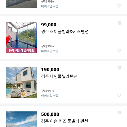
구매
999+
마이리얼트립
99,000
경주 조이풀빌라&키즈펜션
구매
999+
10대 여성이 좋아해요
마이리얼트립
190,000
경주 다인풀빌라팬션
구매
999+
마이리얼트립
500,000
경주 이솝 키즈 풀빌라 펜션