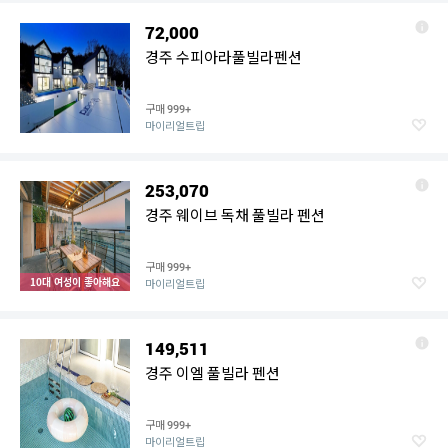
72,000
경주 수피아라풀빌라펜션
구매
999+
마이리얼트립
253,070
경주 웨이브 독채 풀빌라 펜션
구매
999+
10대 여성이 좋아해요
마이리얼트립
149,511
경주 이엘 풀빌라 펜션
구매
999+
마이리얼트립