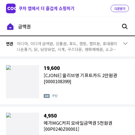
쿠차 앱에서 더 즐겁게 쇼핑하기
다운받기
이디야,
이디야 금액권,
상품권,
후드,
캠핑,
챔피온,
휴대용미
연관
니손풍기,
닭,
남양유업,
시계,
구스다운,
영화예매권,
소고
기,
바람막이,
아이더,
언더웨어,
바캉스,
역시즌,
다이어트,
파리바게트
19,600
[CJONE] 올리브영 기프트카드 2만원권
[0000108399]
쿠팡
4,950
메가MGC커피 모바일금액권 5천원권
[00P0240Z00001]