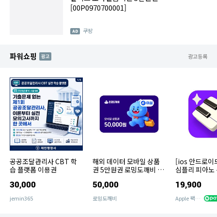
[00P0970700001]
쿠팡
파워쇼핑
AD
광고등록
공공조달관리사 CBT 학
해외 데이터 모바일 상품
[ios 안드로이
습 플랫폼 이용권
권 5만원권 로밍도깨비 이
심플리 피아노 
심 eSIM
슨 독학 악보 
30,000
50,000
19,900
jemin365
로밍도깨비
Apple 팩토리