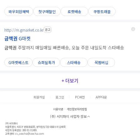
와우회원혜택
첫구매할인
로켓배송
쿠팡트래블
http://m.gmarket.co.kr
광고
금액권
G마켓
금액권
주말까지 매일매일 빠른배송, 오늘 주문 내일도착 스타배송
G마켓베스트
슈퍼딜특가
스타배송
꼭멤버십
+ 더보기
회원가입
로그인
PC버전
APP다운
이용약관
개인정보처리방침
(주) 서치파이 사업자 정보
(주)서치파이
서울특별시 서초구 반포대로88, 반석빌딩 5층 대표이사 김태묵
사업자 등록번호: 388-81-01489
고객센터:
cs_coocha@coocha.com