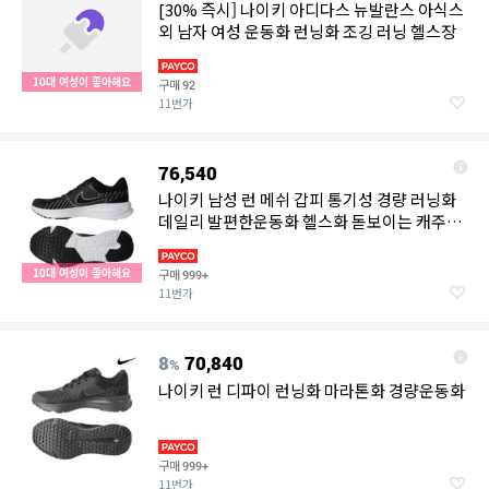
[30% 즉시] 나이키 아디다스 뉴발란스 아식스
외 남자 여성 운동화 런닝화 조깅 러닝 헬스장
10대 여성이 좋아해요
구매
92
11번가
76,540
나이키 남성 런 메쉬 갑피 통기성 경량 러닝화
데일리 발편한운동화 헬스화 돋보이는 캐주얼
남자조깅화
10대 여성이 좋아해요
구매
999+
11번가
8
70,840
%
나이키 런 디파이 런닝화 마라톤화 경량운동화
구매
999+
11번가