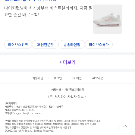
나이키런닝화 최신상부터 베스트셀러까지, 지금 필
요한 순간 바로도착!
라이브쇼위크
패션전문관
방송라인업
라이브쇼특가
+ 더보기
회원가입
로그인
PC버전
APP다운
이용약관
개인정보처리방침
(주) 서치파이 사업자 정보
(주)서치파이
서울특별시 서초구 반포대로88, 반석빌딩 5층 대표이사 김태묵
사업자 등록번호: 388-81-01489
고객센터:
cs_coocha@coocha.com
쿠차는 상품에 직접 관여하지 않으며 상품주문, 배송 및 환불의 의무와 책임은 각 판매업체에 있습니다.
쿠차와 해당 상품을 판매하는 쇼핑몰에서 제공하는 상품정보와 가격은 일치하지 않을 수 있습니다.
해당 쇼핑몰에서 상품정보 및 가격을 반드시 확인하여 주시기 바랍니다.
© 2020. SearchFy Inc. All Rights Reserved.