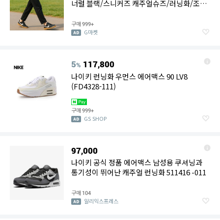
너럴 블랙/스니커즈 캐주얼슈즈/러닝화/조깅
화/단화/에어포스
구매
999+
G마켓
5
117,800
%
나이키 런닝화 우먼스 에어맥스 90 LV8
(FD4328-111)
구매
999+
GS SHOP
97,000
나이키 공식 정품 에어맥스 남성용 쿠셔닝과
통기성이 뛰어난 캐주얼 런닝화 511416 -011
구매
104
알리익스프레스