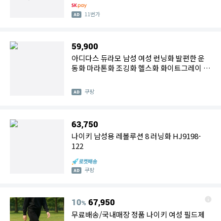
11번가
59,900
아디다스 듀라모 남성 여성 런닝화 발편한 운
동화 마라톤화 조깅화 헬스화 화이트그레이 슈
즈케이스 세트
쿠팡
63,750
나이키 남성용 레볼루션 8 러닝화 HJ9198-
122
쿠팡
10
67,950
%
무료배송/국내매장 정품 나이키 여성 필드제