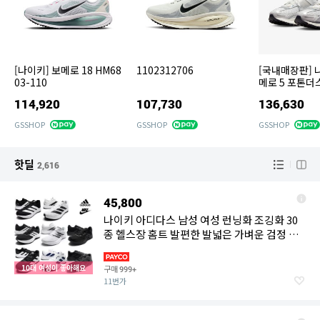
[나이키] 보메로 18 HM68
1102312706
[국내매장판] 
03-110
메로 5 포톤더
실버 FD0884-
114,920
107,730
136,630
GSSHOP
GSSHOP
GSSHOP
핫딜
2,616
45,800
나이키 아디다스 남성 여성 런닝화 조깅화 30
종 헬스장 홈트 발편한 발넓은 가벼운 검정 운
동화
10대 여성이 좋아해요
구매
999+
11번가