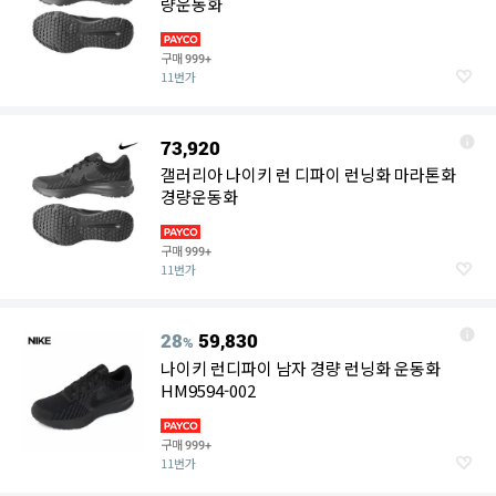
량운동화
구매
999+
11번가
73,920
갤러리아 나이키 런 디파이 런닝화 마라톤화
경량운동화
구매
999+
11번가
28
59,830
%
나이키 런디파이 남자 경량 런닝화 운동화
HM9594-002
구매
999+
11번가