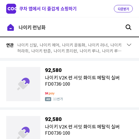
쿠차 앱에서 더 즐겁게 쇼핑하기
다운받기
나이키 신발,
나이키 에어,
나이키 운동화,
나이키 러너,
나이키
연관
허라취,
나이키 탄준,
나이키 프리런,
나이키 루나,
나이키 루나
글라이드,
나이키모나크,
나이키 코트 바로우,
나이키 루나글라
이드4,
나이키 루나글라이드5,
나이키 루나글라이드6,
나이키
루나글라이드7,
나이키 에어 맥스,
나이키 페가수스,
나이키 레
92,580
볼루션3,
나이키 테아,
나이키 플라이니트
나이키 V2K 런 서밋 화이트 메탈릭 실버
FD0736-100
11번가
92,580
나이키 V2K 런 서밋 화이트 메탈릭 실버
FD0736-100