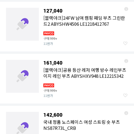
127,040
[블랙야크]24FW 남여 캠핑 패딩 부츠 그린란
드2 ABYSHW4506 LE1218412767
구매
999+
11번가
161,040
[블랙야크]공용 등산 레저 여행 방수 레인부츠
이지 레인 부츠 ABYSHXV948 LE12215342
구매
999+
11번가
142,600
국내 정품 노스페이스 여성 스트링 숏 부츠
NS87R73L_CRB