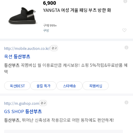
6,900
YANGTA 여성 겨울 패딩 부츠 방한 화
구매
999+
쿠팡
http://mobile.auction.co.kr/
광고
옥션
등산부츠
등산부츠
꼭멤버십 월 이용료만큼 캐시보장! 쇼핑 5%적립&무료반품 혜
택
옥션BEST
올킬 특가
스타배송
꼭멤버십
http://m.gsshop.com
광고
GS SHOP
등산부츠
등산부츠
, 뛰어난 신축성과 착용감으로 어떤 동작에도 편안하게!