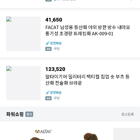
41,650
FACAT 남성용 등산화 야외 방한 방수 내마모
통기성 초경량 트레킹화 AK-009-01
쿠팡
123,520
알타이기어 밀리터리 택티컬 집업 숏 부츠 등
산화 전술화 브라운
쿠팡
파워쇼핑
AD
광고등록