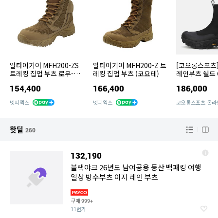
알타이기어 MFH200-ZS
알타이기어 MFH200-Z 트
[코오롱스포츠
트레킹 집업 부츠 로우-탑
레킹 집업 부츠 (코요테)
레인부츠 쉘드 
(코요테)
FE2AX26470
154,400
166,400
186,000
넷피엑스
넷피엑스
코오롱스포츠 온라
핫딜
260
132,190
블랙야크 26년도 남여공용 등산 백패킹 여행
일상 방수부츠 이지 레인 부츠
구매
999+
11번가