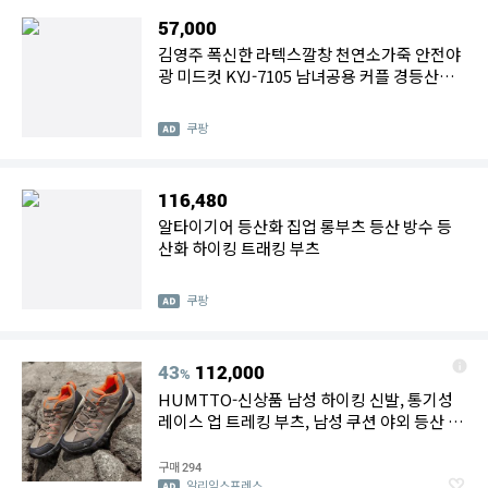
57,000
김영주 폭신한 라텍스깔창 천연소가죽 안전야
광 미드컷 KYJ-7105 남녀공용 커플 경등산화
남성등산화 여성등산화
쿠팡
116,480
알타이기어 등산화 집업 롱부츠 등산 방수 등
산화 하이킹 트래킹 부츠
쿠팡
43
112,000
%
HUMTTO-신상품 남성 하이킹 신발, 통기성
레이스 업 트레킹 부츠, 남성 쿠션 야외 등산 관
광 스니커즈, 남성용
구매
294
알리익스프레스