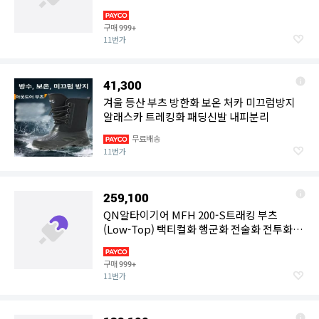
구매
999+
11번가
41,300
겨울 등산 부츠 방한화 보온 처카 미끄럼방지
알래스카 트레킹화 패딩신발 내피분리
무료배송
11번가
259,100
QN알타이기어 MFH 200-S트래킹 부츠
(Low-Top) 택티컬화 행군화 전술화 전투화 테
러화
구매
999+
11번가