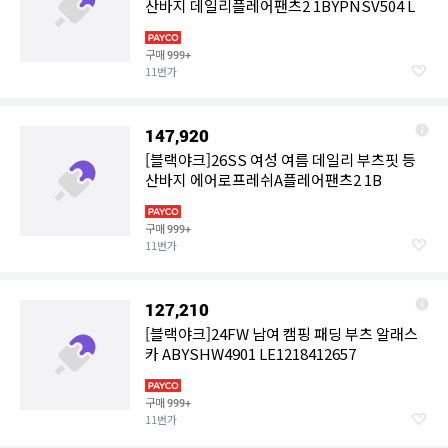
산바지 데일리플레어팬츠2 1BYPNSV504 L
구매
999+
11번가
147,920
[블랙야크]26SS 여성 여름 데일리 부츠핏 등
산바지 에어로프레쉬A플레어팬츠2 1B
구매
999+
11번가
127,210
[블랙야크]24FW 남여 캠핑 패딩 부츠 알래스
카 ABYSHW4901 LE1218412657
구매
999+
11번가