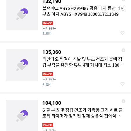
132,190
블랙야크 ABYSHXV9487 공용 레저 등산 레인
부츠 이지 ABYSHXV948 1000817211849
구매
999+
11번가
135,360
티안다오 벽걸이 신발 및 부츠 건조기 블랙 장
갑 부착물 유연한 튜브 4개 거치대 최소 180분
타이머
구매
999+
11번가
104,100
6-팔 부츠 및 장갑 건조기 가족용 크기 히트 블
로워 타이머가 장착된 강제 송풍식 접이식 스
키 워머 하키
구매
999+