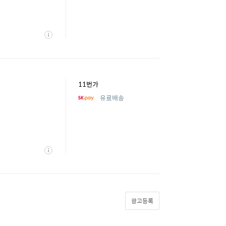
상
세
11번가
유료배송
상
세
광고등록