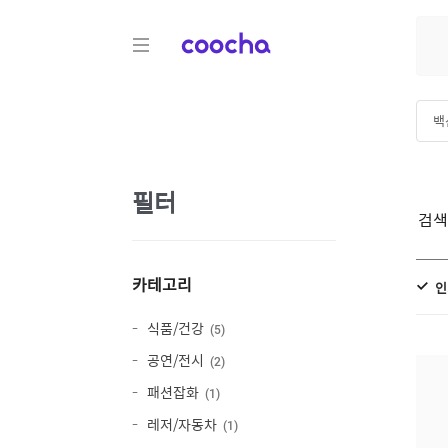
COOCHA
백
필터
검
카테고리
인
식품/건강
5
공연/전시
2
패션잡화
1
레저/자동차
1