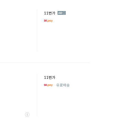
광
11번가
고
11번가
유료배송
상
세