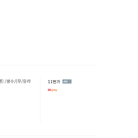
병) /생수/(무/유라
광
11번가
고