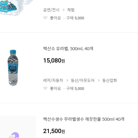
공연/전시
체험
좋아요
구매
5,000
좋
아
요
백산수 유라벨, 500ml, 40개
15,080
원
레저/자동차
등산/아웃도어
등산잡화
좋아요
구매
5,000
좋
아
요
백산수생수 무라벨생수 깨끗한물 500ml 40개
21,500
원