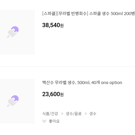
[스파클][무라벨 빈병회수] 스파클 생수 500ml 200병
38,540
원
백산수 무라벨 생수, 500ml, 40개 one option
23,600
원
식품/건강
생수/음료
생수
좋아요
좋
아
요