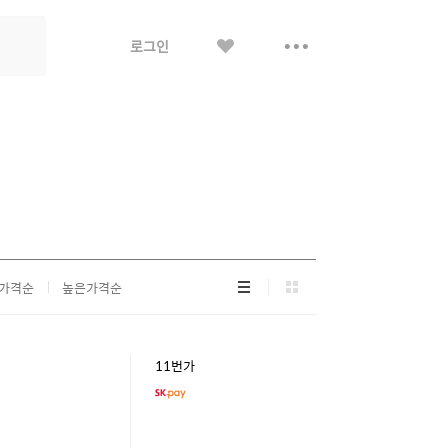
좋
더
로그인
아
보
요
기
리
그
가격순
높은가격순
스
리
트
드
형
형
11번가