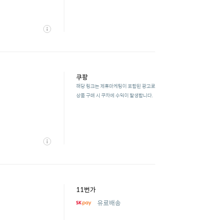
상
세
쿠팡
해당 링크는 제휴마케팅이 포함된 광고로
상품 구매 시 쿠차에 수익이 발생합니다.
상
세
11번가
유료배송