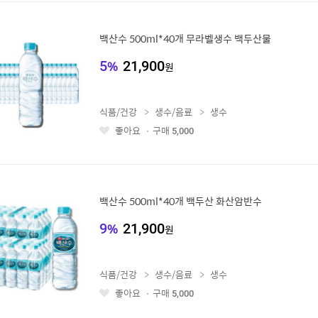
백산수 500ml*40개 무라벨생수 백두산물
5
%
21,900
원
식품/건강
생수/음료
생수
좋아요
구매
5,000
좋
아
요
백산수 500ml*40개 백두산 화산암반수
9
%
21,900
원
식품/건강
생수/음료
생수
좋아요
구매
5,000
좋
아
요