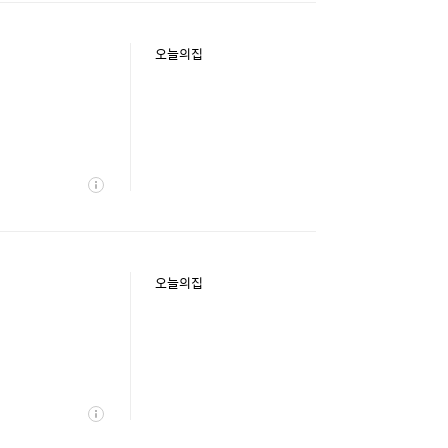
오늘의집
상
세
오늘의집
상
세