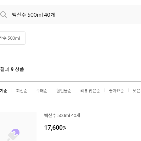
산수 500ml
색결과
상품
9
기순
최신순
구매순
할인율순
리뷰 많은순
좋아요순
낮은
백산수 500ml 40개
17,600
원