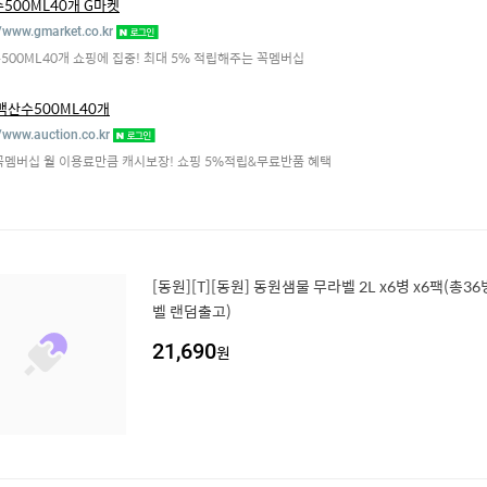
500ML40개 G마켓
//www.gmarket.co.kr
500ML40개 쇼핑에 집중! 최대 5% 적립해주는 꼭멤버십
백산수500ML40개
//www.auction.co.kr
꼭멤버십 월 이용료만큼 캐시보장! 쇼핑 5%적립&무료반품 혜택
[동원][T][동원] 동원샘물 무라벨 2L x6병 x6팩(총36
벨 랜덤출고)
21,690
원