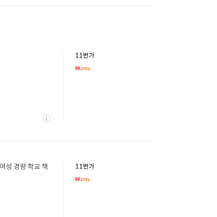
11번가
상
세
여성 경량 학교 책
11번가