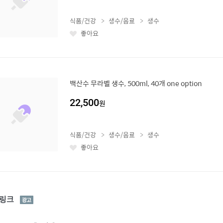
식품/건강
생수/음료
생수
좋아요
좋
아
요
백산수 무라벨 생수, 500ml, 40개 one option
22,500
원
식품/건강
생수/음료
생수
좋아요
좋
아
요
광
링크
고