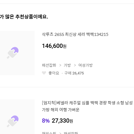
가 많은 추천상품이에요.
삭루츠 26SS 최신상 세라 백팩134215
146,600
원
패션잡화
가방
여성가방
좋아요
구매
26,475
좋
아
요
[엄지척]베넬라 캐주얼 심플 백팩 경량 학생 소형 남성 
가방 해외 여행 가벼운
8
%
27,330
원
해외쇼핑
패션잡화