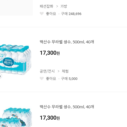
패션잡화
가방
좋아요
구매
248,696
좋
아
요
백산수 무라벨 생수, 500ml, 40개
17,300
원
공연/전시
체험
좋아요
구매
5,000
좋
아
요
백산수 무라벨 생수, 500ml, 40개
17,300
원