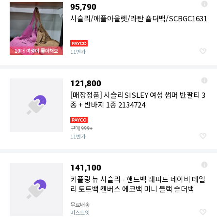
95,790
시슬리/애플아울렛/라탄 숄더백/SCBGC1631
10대 여성이 좋아해요
11번가
121,800
[매장정품] 시슬리SISLEY 여성 썸머 반팔티 3
종 + 반바지 1종 2134724
구매
999+
11번가
141,100
키플링 뉴 시슬리 - 핸드백 래피드 네이비 데일
리 토트백 캔버스 에코백 미니 블랙 숄더백
무료배송
머스트잇