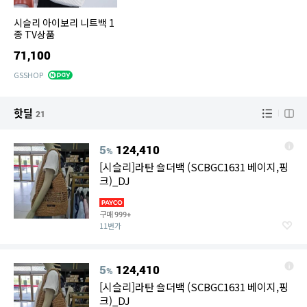
시슬리 아이보리 니트백 1
종 TV상품
71,100
GSSHOP
핫딜
21
5
124,410
%
[시슬리]라탄 숄더백 (SCBGC1631 베이지,핑
크)_DJ
구매
999+
11번가
5
124,410
%
[시슬리]라탄 숄더백 (SCBGC1631 베이지,핑
크)_DJ