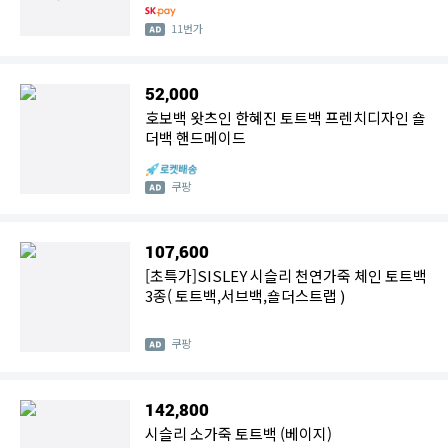
11번가
52,000
호보백 왓츠인 한혜진 토트백 프렌치디자인 숄
더백 핸드메이드
쿠팡
107,600
[초특가]SISLEY 시슬리 천연가죽 체인 토트백
3종( 토트백,서브백,숄더스트랩 )
쿠팡
142,800
시슬리 소가죽 토트백 (베이지)