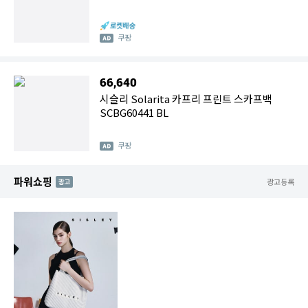
쿠팡
66,640
시슬리 Solarita 카프리 프린트 스카프백
SCBG60441 BL
쿠팡
파워쇼핑
AD
광고등록