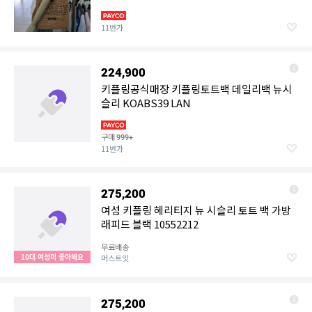
11번가
224,900
키플링공식매장 키플링토트백 데일리백 뉴시
슬리 KOABS39 LAN
구매
999+
11번가
275,200
여성 키플링 헤리티지 뉴 시슬리 토트 백 가방
래피드 블랙 10552212
무료배송
10대 여성이 좋아해요
머스트잇
275,200