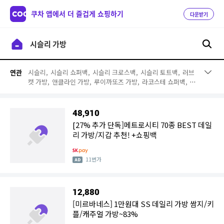
쿠차 앱에서 더 즐겁게 쇼핑하기
다운받기
시슬리,
시슬리 쇼퍼백,
시슬리 크로스백,
시슬리 토트백,
러브
연관
캣 가방,
앤클라인 가방,
루이까또즈 가방,
라코스테 쇼퍼백,
라
빠레뜨 가방,
맥끌라니 가방,
마이클코어스 가방,
세인트스코트
가방,
토리버치 가방,
질스튜어트 가방,
메트로시티 가방,
코치
가방,
제이에스티나 가방,
라코스테 가방,
닥스 여성가방,
미쏘
48,910
가방
[27% 추가 단독]메트로시티 70종 BEST 데일
리 가방/지갑 추천! +쇼핑백
11번가
12,880
[미르바네스] 1만원대 SS 데일리 가방 쌈지/키
플/캐주얼 가방~83%