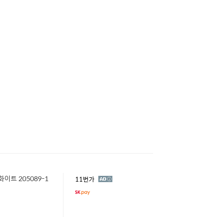
이트 205089-1
광
11번가
고