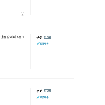
상
세
샌들 슬리퍼 4중 1
광
쿠팡
고
광
쿠팡
고