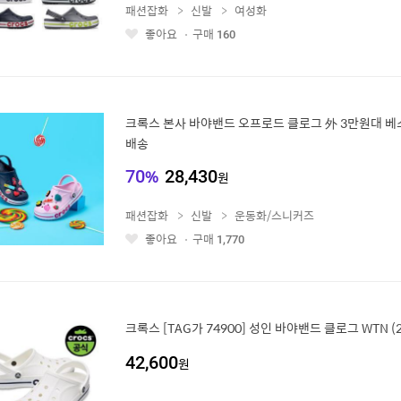
패션잡화
신발
여성화
좋아요
구매
160
좋
아
요
크록스 본사 바야밴드 오프로드 클로그 外 3만원대 베
배송
70
%
28,430
원
패션잡화
신발
운동화/스니커즈
좋아요
구매
1,770
좋
아
요
크록스 [TAG가 74900] 성인 바야밴드 클로그 WTN (2
42,600
원