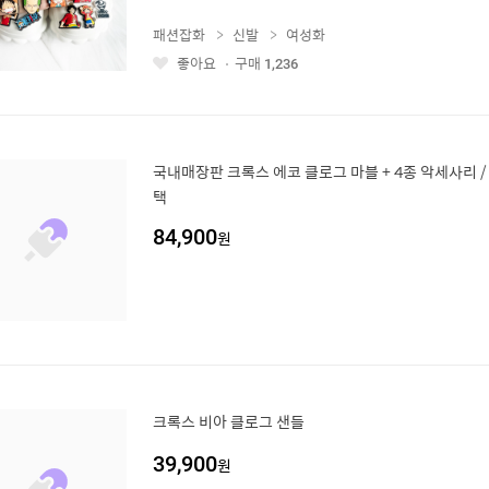
패션잡화
신발
여성화
좋아요
구매
1,236
좋
아
요
국내매장판 크록스 에코 클로그 마블 + 4종 악세사리 / 
택
84,900
원
크록스 비아 클로그 샌들
39,900
원