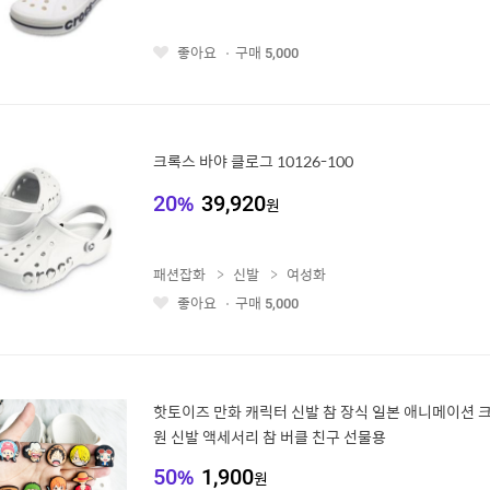
좋아요
구매
5,000
좋
아
요
크록스 바야 클로그 10126-100
20
%
39,920
원
패션잡화
신발
여성화
좋아요
구매
5,000
좋
아
요
핫토이즈 만화 캐릭터 신발 참 장식 일본 애니메이션 크
원 신발 액세서리 참 버클 친구 선물용
50
%
1,900
원