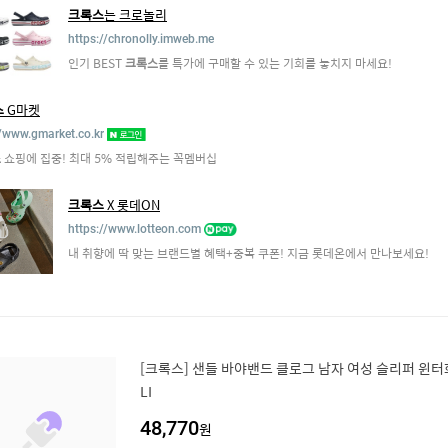
크록스
는 크로놀리
https://chronolly.imweb.me
인기 BEST
크록스
를 특가에 구매할 수 있는 기회를 놓치지 마세요!
스
G마켓
//www.gmarket.co.kr
스
쇼핑에 집중! 최대 5% 적립해주는 꼭멤버십
크록스
X 롯데ON
https://www.lotteon.com
내 취향에 딱 맞는 브랜드별 혜택+중복 쿠폰! 지금 롯데온에서 만나보세요!
[크록스] 샌들 바야밴드 클로그 남자 여성 슬리퍼 윈터화
LI
48,770
원