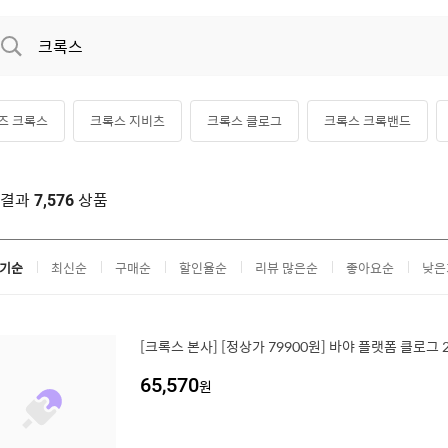
즈 크록스
크록스 지비츠
크록스 클로그
크록스 크록밴드
자 크록스
여자 크록스
크록스 장화
크록스 바야
색결과
상품
7,576
기순
최신순
구매순
할인율순
리뷰 많은순
좋아요순
낮은
[크록스 본사] [정상가 79900원] 바야 플랫폼 클로그 2
65,570
원