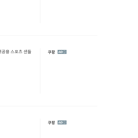
녀공용 스포츠 샌들
광
쿠팡
고
광
쿠팡
고