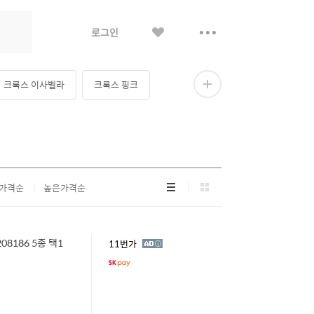
좋
더
로그인
아
보
요
기
크록스 이사벨라
크록스 핑크
더
보
기
리
그
가격순
높은가격순
스
리
트
드
형
형
08186 5종 택1
광
11번가
고