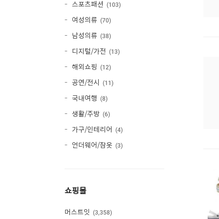
스포츠패션
103
여성의류
70
남성의류
38
디지털/가전
13
해외쇼핑
12
공연/전시
11
국내여행
8
생활/주방
6
가구/인테리어
4
언더웨어/잠옷
3
쇼핑몰
머스트잇
3,358