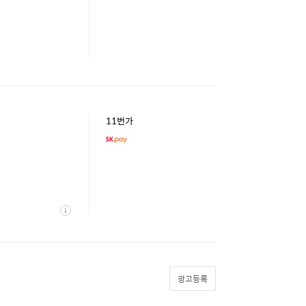
11번가
상
세
광고등록