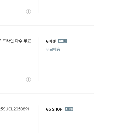
상
세
스트라인 다수 무료
광
G마켓
고
무료배송
상
세
5SUCL205089)
광
GS SHOP
고