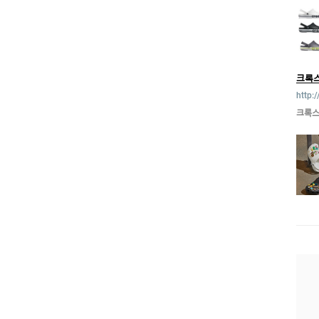
크록
http:
크록