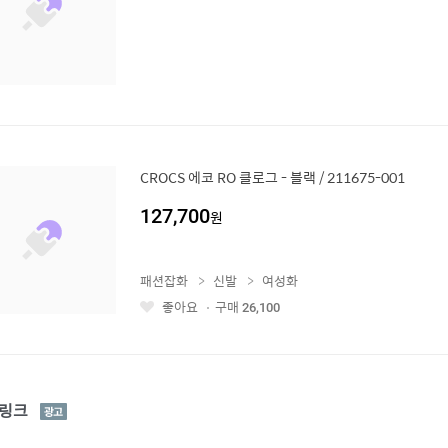
CROCS 에코 RO 클로그 - 블랙 / 211675-001
127,700
원
패션잡화
신발
여성화
좋아요
구매
26,100
좋
아
요
광
링크
고