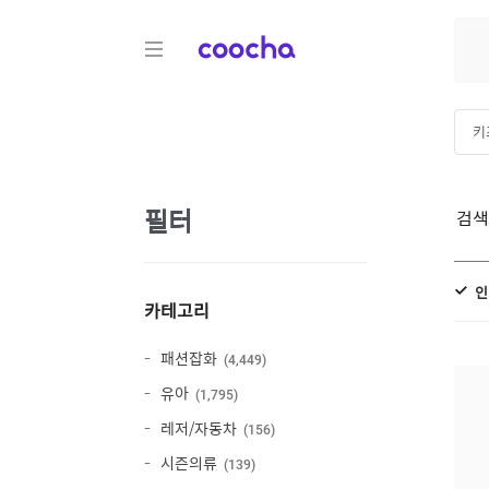
COOCHA
키
남
필터
검
인
카테고리
패션잡화
4,449
유아
1,795
레저/자동차
156
시즌의류
139