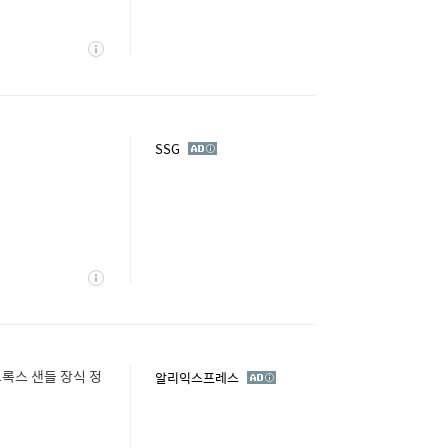
상
세
광
SSG
고
상
세
록스 샌들 장식 정
광
알리익스프레스
고