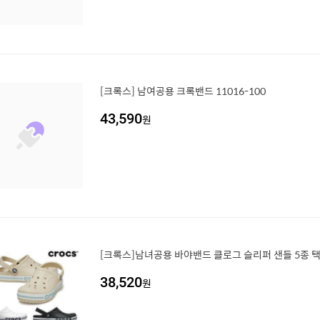
[크록스] 남여공용 크록밴드 11016-100
43,590
원
[크록스]남녀공용 바야밴드 클로그 슬리퍼 샌들 5종 택
38,520
원