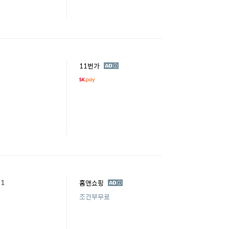
광
11번가
고
1
광
홈앤쇼핑
고
조건부무료