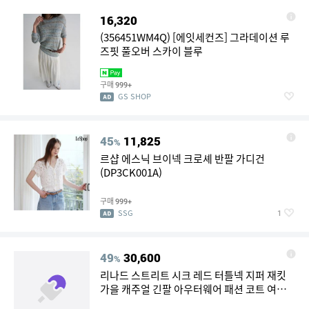
16,320
(356451WM4Q) [에잇세컨즈] 그라데이션 루
즈핏 풀오버 스카이 블루
구매
999+
GS SHOP
45
11,825
%
르샵 에스닉 브이넥 크로셰 반팔 가디건
(DP3CK001A)
구매
999+
SSG
1
49
30,600
%
리나드 스트리트 시크 레드 터틀넥 지퍼 재킷
가을 캐주얼 긴팔 아우터웨어 패션 코트 여성
용 탑 2025