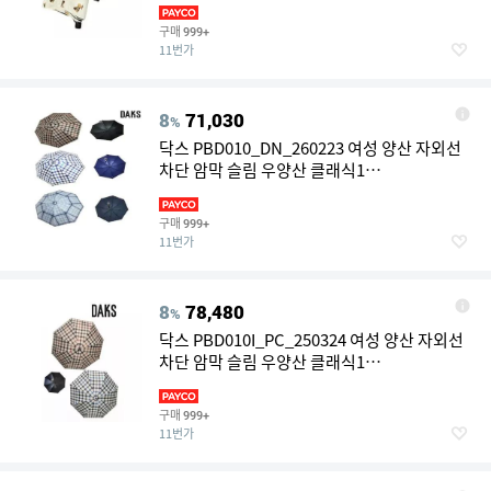
물추천 LE1221785469
구매
999+
11번가
8
71,030
%
닥스 PBD010_DN_260223 여성 양산 자외선
차단 암막 슬림 우양산 클래식1
LE1221092526
구매
999+
11번가
8
78,480
%
닥스 PBD010I_PC_250324 여성 양산 자외선
차단 암막 슬림 우양산 클래식1
LE1219105330
구매
999+
11번가