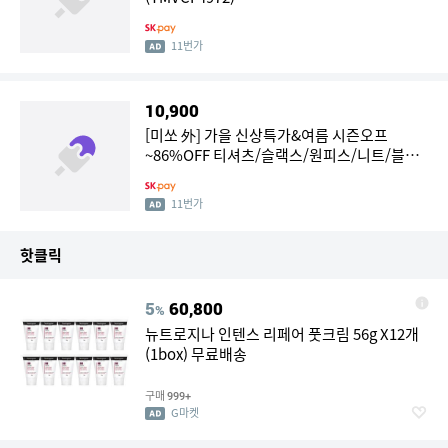
11번가
10,900
[미쏘 外] 가을 신상특가&여름 시즌오프
~86%OFF 티셔츠/슬랙스/원피스/니트/블라
우스 외
11번가
핫클릭
5
60,800
%
뉴트로지나 인텐스 리페어 풋크림 56g X12개
(1box) 무료배송
구매
999+
G마켓