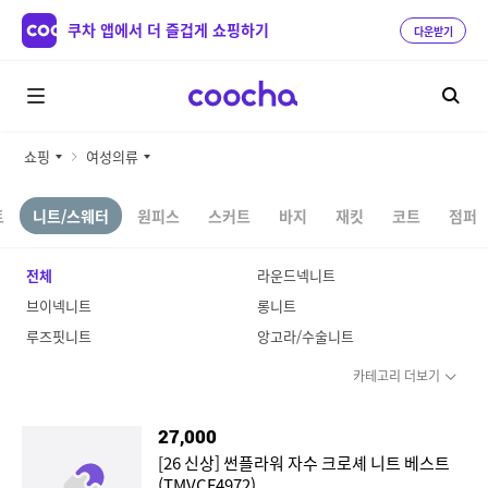
쿠차 앱에서 더 즐겁게 쇼핑하기
다운받기
쇼핑
여성의류
트
니트/스웨터
원피스
스커트
바지
재킷
코트
점퍼
전체
라운드넥니트
브이넥니트
롱니트
루즈핏니트
앙고라/수술니트
카테고리 더보기
27,000
[26 신상] 썬플라워 자수 크로셰 니트 베스트
(TMVCF4972)