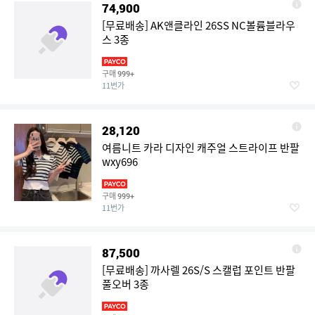
74,900
[무료배송] AK앤클라인 26SS NC볼륨블라우
스 3종
구매
999+
11번가
28,120
여름니트 카라 디자인 캐주얼 스트라이프 반팔
wxy696
구매
999+
11번가
87,500
[무료배송] 까사렐 26S/S 스캘럽 포인트 반팔
풀오버 3종