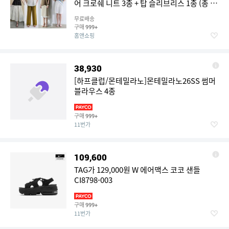
어 크로쉐 니트 3종 + 탑 슬리브리스 1종 (총 4
종)
무료배송
구매
999+
홈앤쇼핑
38,930
[하프클럽/몬테밀라노]몬테밀라노26SS 썸머
블라우스 4종
구매
999+
11번가
109,600
TAG가 129,000원 W 에어맥스 코코 샌들
CI8798-003
구매
999+
11번가