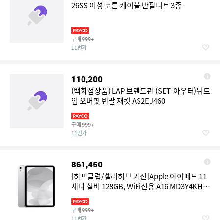
26SS 여성 코튼 케이블 반팔니트 3종
구매
999+
11번가
110,200
(백화점상품) LAP 브랜드관 (SET-아우터)뒤트
임 오버핏 반팔 재킷 AS2EJ460
구매
999+
11번가
861,450
[하프클럽/셀러허브 가전]Apple 아이패드 11
세대 실버 128GB, WiFi전용 A16 MD3Y4KH/A
국내정품 Ss
구매
999+
11번가