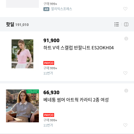
구매
999+
알리익스프레스
핫딜
191,010
91,900
하트 V넥 스캘럽 반팔니트 ES2OKH04
구매
999+
11번가
66,930
베네통 썸머 아트웍 카라티 2종 여성
구매
999+
11번가