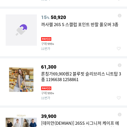
15
50,920
%
까사렐 26S S 스캘럽 포인트 반팔 풀오버 3종
구매
999+
11번가
61,300
론칭가69,900원2 블루핏 슬리브리스 니트탑 3
종 1196638 1258861
구매
999+
11번가
39,900
[데미안(DEMIAN)] 26SS 시그니처 케이프 에