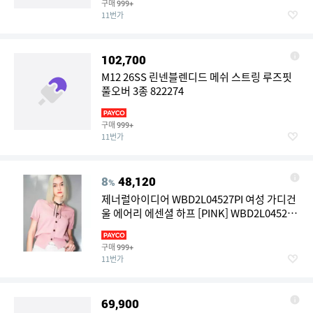
구매
999+
11번가
102,700
M12 26SS 린넨블렌디드 메쉬 스트링 루즈핏
풀오버 3종 822274
구매
999+
11번가
8
48,120
%
제너럴아이디어 WBD2L04527PI 여성 가디건
울 에어리 에센셜 하프 [PINK] WBD2L04527
4013104
구매
999+
11번가
69,900