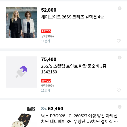
52,800
새미보이트 26SS 크리즈 컬렉션 4종
구매
999+
11번가
75,400
26S/S 스캘럽 포인트 반팔 풀오버 3종
1342160
구매
999+
11번가
8
53,460
%
닥스 PBO026_IC_260522 여성 양산 자외선
차단 테디베어 3단 우양산 UV차단 접이식 선