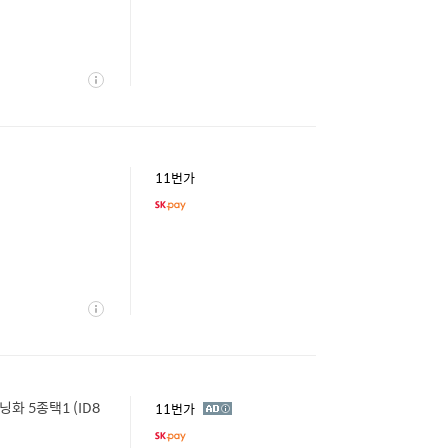
상
세
11번가
상
세
화 5종택1 (ID8
광
11번가
고