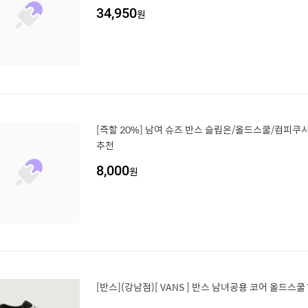
34,950
원
[즉할 20%] 남여 슈즈 반스 슬립온/올드스쿨/컴피쿠
추천
8,000
원
[반스](강남점)[ VANS ] 반스 남녀공용 코어 올드스쿨 