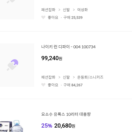
패션잡화
신발
여성화
좋아요
구매
25,539
좋
아
요
나이키 런 디파이 - 004 100734
99,240
원
패션잡화
신발
운동화/스니커즈
좋아요
구매
84,267
좋
아
요
요소수 유록스 10리터 대용량
25
%
20,680
원