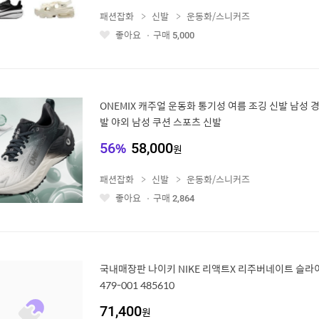
패션잡화
신발
운동화/스니커즈
좋아요
구매
5,000
좋
아
요
ONEMIX 캐주얼 운동화 통기성 여름 조깅 신발 남성 
발 야외 남성 쿠션 스포츠 신발
56
%
58,000
원
패션잡화
신발
운동화/스니커즈
좋아요
구매
2,864
좋
아
요
국내매장판 나이키 NIKE 리액트X 리주버네이트 슬라이드
479-001 485610
71,400
원