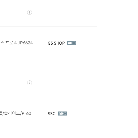
상
세
 프로 4 JP6624
광
GS SHOP
고
상
세
들/슬라이드/P-60
광
SSG
고