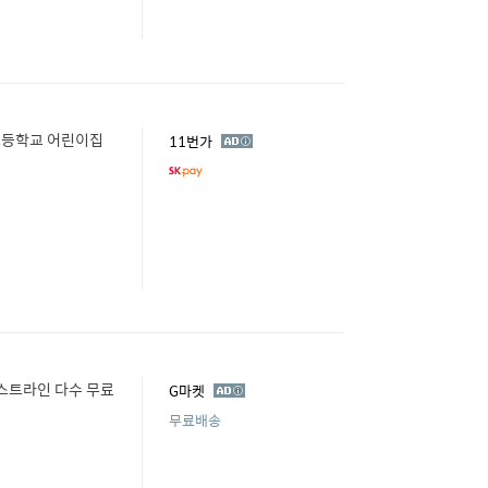
 초등학교 어린이집
광
11번가
고
스트라인 다수 무료
광
G마켓
고
무료배송