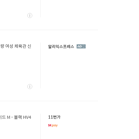
상
세
경량 여성 체육관 신
광
알리익스프레스
고
상
세
 M - 블랙 HV4
11번가