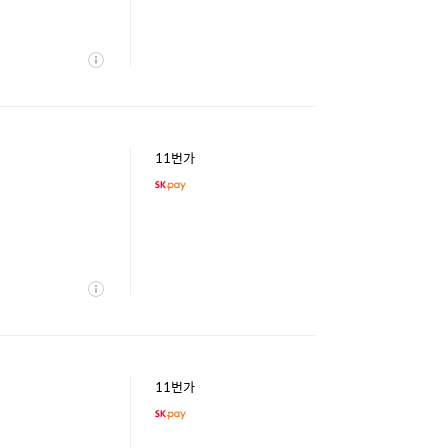
상
세
11번가
상
세
11번가