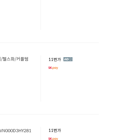
시/헬스화/커플템
광
11번가
고
VN000D3HY281
11번가