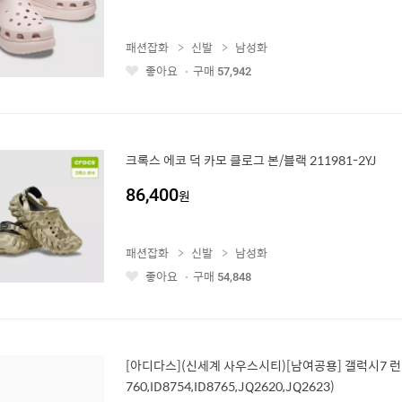
패션잡화
신발
남성화
좋아요
구매
57,942
좋
아
요
크록스 에코 덕 카모 클로그 본/블랙 211981-2YJ
86,400
원
패션잡화
신발
남성화
좋아요
구매
54,848
좋
아
요
[아디다스](신세계 사우스시티)[남여공용] 갤럭시7 런닝
760,ID8754,ID8765,JQ2620,JQ2623)