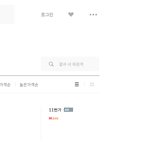
좋
더
로그인
아
보
요
기
리
그
가격순
높은가격순
스
리
트
드
형
형
광
11번가
고