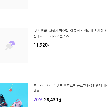
[빔보빔바] 새학기 필수템! 아동 키즈 실내화 유치원
실내화 스니커즈 스쿨슈즈
11,920
원
크록스 본사 바야밴드 오프로드 클로그 外 3만원대 베
배송
70
%
28,430
원