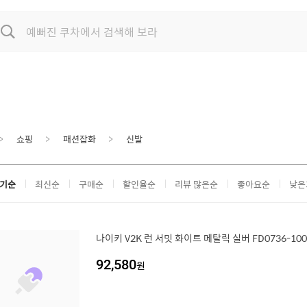
쇼핑
패션잡화
신발
기순
최신순
구매순
할인율순
리뷰 많은순
좋아요순
낮은
나이키 V2K 런 서밋 화이트 메탈릭 실버 FD0736-100
92,580
원