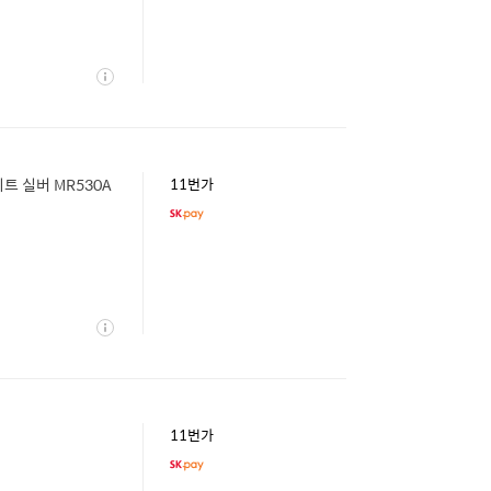
상
세
11번가
상
세
11번가