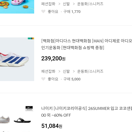
패션잡화
신발
운동화/스니커즈
좋아요
구매
1,770
좋
아
요
[백화점]아디다스 현대백화점 [MAN] 아디제로 아디오스
인기운동화 [현대백화점 쇼핑백 증정]
239,200
원
패션잡화
신발
운동화/스니커즈
좋아요
구매
5,000
좋
아
요
나이키 [나이키코리아공식] 26SUMMER 입고 코코샌
00 외 ~60% OFF
51,084
원