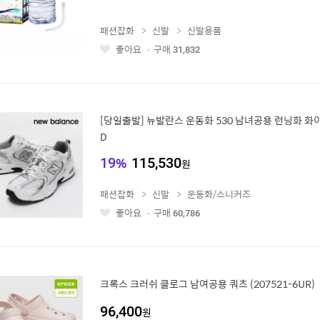
패션잡화
신발
신발용품
좋아요
구매
31,832
좋
아
요
[당일출발] 뉴발란스 운동화 530 남녀공용 런닝화 화이트 실버 MR530A
D
19
%
115,530
원
패션잡화
신발
운동화/스니커즈
좋아요
구매
60,786
좋
아
요
크록스 크러쉬 클로그 남여공용 쿼츠 (207521-6UR)
96,400
원