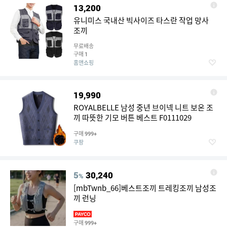
13,200
유니미스 국내산 빅사이즈 타스란 작업 망사
조끼
무료배송
구매
1
홈앤쇼핑
19,990
ROYALBELLE 남성 중년 브이넥 니트 보온 조
끼 따뜻한 기모 버튼 베스트 F0111029
구매
999+
쿠팡
5
30,240
%
[mbTwnb_66]베스트조끼 트레킹조끼 남성조
끼 런닝
구매
999+