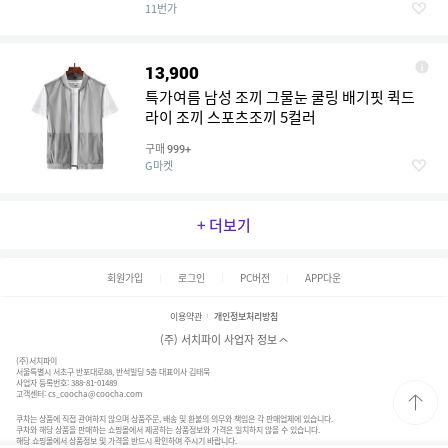
11번가
13,900
특가여름 남성 조끼 그물눈 쿨링 배기핏 퀵드
라이 조끼 스포츠조끼 5컬러
구매
999+
G마켓
+ 더보기
회원가입
로그인
PC버전
APP다운
이용약관
개인정보처리방침
(주) 서치파이 사업자 정보
(주)서치파이
서울특별시 서초구 반포대로88, 반석빌딩 5층 대표이사 김태묵
사업자 등록번호: 388-81-01489
고객센터:
cs_coocha@coocha.com
쿠차는 상품에 직접 관여하지 않으며 상품주문, 배송 및 환불의 의무와 책임은 각 판매업체에 있습니다.
쿠차와 해당 상품을 판매하는 쇼핑몰에서 제공하는 상품정보와 가격은 일치하지 않을 수 있습니다.
해당 쇼핑몰에서 상품정보 및 가격을 반드시 확인하여 주시기 바랍니다.