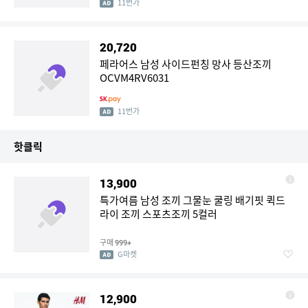
11번가
20,720
페라어스 남성 사이드펀칭 망사 등산조끼
OCVM4RV6031
11번가
핫클릭
13,900
특가여름 남성 조끼 그물눈 쿨링 배기핏 퀵드
라이 조끼 스포츠조끼 5컬러
구매
999+
G마켓
12,900