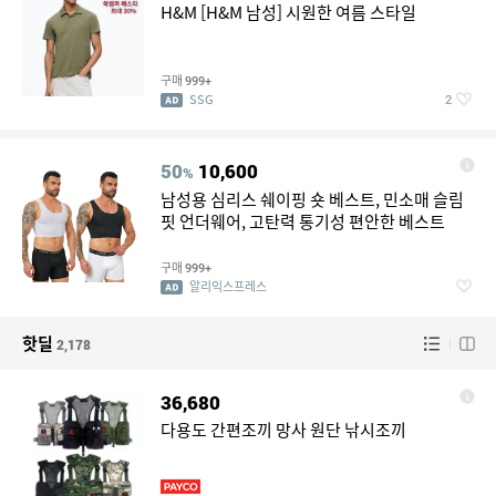
H&M [H&M 남성] 시원한 여름 스타일
구매
999+
SSG
2
50
10,600
%
남성용 심리스 쉐이핑 숏 베스트, 민소매 슬림
핏 언더웨어, 고탄력 통기성 편안한 베스트
구매
999+
알리익스프레스
핫딜
2,178
36,680
다용도 간편조끼 망사 원단 낚시조끼