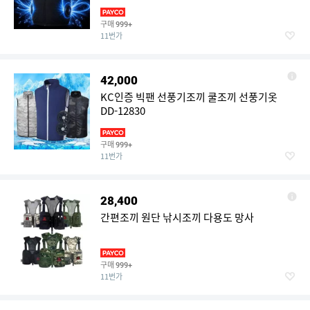
구매
999+
11번가
42,000
KC인증 빅팬 선풍기조끼 쿨조끼 선풍기옷
DD-12830
구매
999+
11번가
28,400
간편조끼 원단 낚시조끼 다용도 망사
구매
999+
11번가