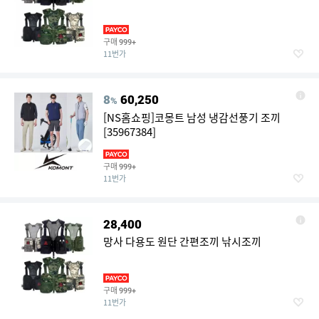
구매
999+
11번가
8
60,250
%
[NS홈쇼핑]코몽트 남성 냉감선풍기 조끼
[35967384]
구매
999+
11번가
28,400
망사 다용도 원단 간편조끼 낚시조끼
구매
999+
11번가