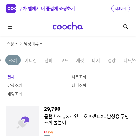
쿠차 앱에서 더 즐겁게 쇼핑하기
다운받기
쇼핑
남성의류
츠
조끼
가디건
점퍼
코트
재킷
바지
정장
니트/
전체
니트조끼
야상조끼
데님조끼
패딩조끼
29,790
콜럼버스 뉴X 라인 네오프렌 L,XL 남성용 구명
조끼 물놀이