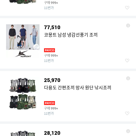
구매
999+
11번가
77,510
코몽트 남성 냉감선풍기 조끼
구매
999+
11번가
25,970
다용도 간편조끼 망사 원단 낚시조끼
구매
999+
11번가
28,120