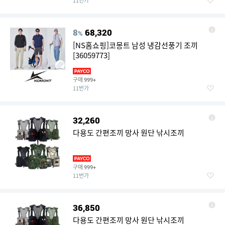
11번가
8
68,320
%
[NS홈쇼핑]코몽트 남성 냉감선풍기 조끼
[36059773]
구매
999+
11번가
32,260
다용도 간편조끼 망사 원단 낚시조끼
구매
999+
11번가
36,850
다용도 간편조끼 망사 원단 낚시조끼