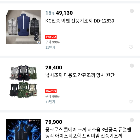
15
49,130
%
KC인증 빅팬 선풍기조끼 DD-12830
구매
999+
11번가
28,400
낚시조끼 다용도 간편조끼 망사 원단
구매
999+
11번가
79,900
몽크로스 쿨에어 조끼 저소음 3단풍속 듀얼팬
냉각 아이스팩포함 프리미엄 선풍기조끼