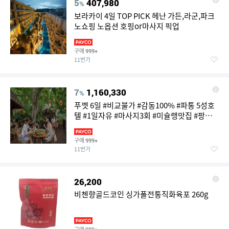
5
407,980
%
보라카이 4일 TOP PICK 헤난 가든,라군,파크
노쇼핑 노옵션 호핑or마사지 픽업
구매
999+
11번가
7
1,160,330
%
푸껫 6일 #비교불가 #감동100% #파통 5성호
텔 #1일자유 #마사지3회 #미슐랭맛집 #팡아
만 #산호섬
구매
999+
11번가
26,200
비첸향골드코인 싱가폴전통직화육포 260g