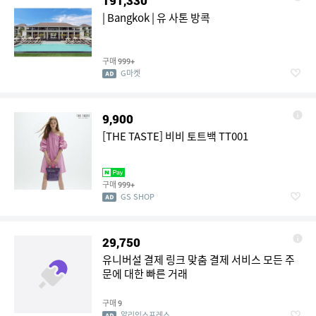
191,330
| Bangkok | 유 사톤 방콕
구매
999+
G마켓
9,900
[THE TASTE] 비비 토트백 TT001
구매
999+
GS SHOP
29,750
유니버설 결제 링크 맞춤 결제 서비스 모든 주
문에 대한 빠른 거래
구매
9
알리익스프레스