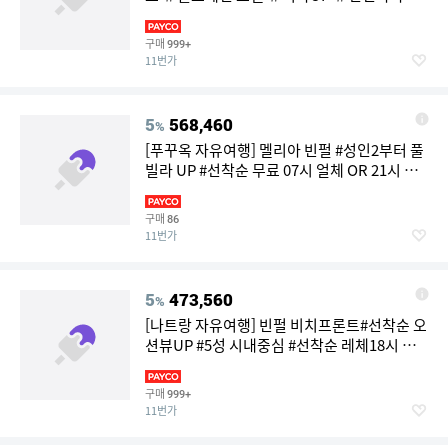
4일/5일
구매
999+
11번가
5
568,460
%
[푸꾸옥 자유여행] 멜리아 빈펄 #성인2부터 풀
빌라 UP #선착순 무료 07시 얼체 OR 21시 레
체 포함 #전일조식 #왕복픽업 5/6일
구매
86
11번가
5
473,560
%
[나트랑 자유여행] 빈펄 비치프론트#선착순 오
션뷰UP #5성 시내중심 #선착순 레체18시 포
함 5일/6일
구매
999+
11번가