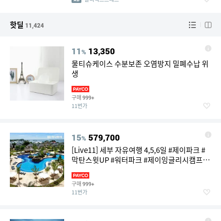
핫딜
11,424
11
13,350
%
물티슈케이스 수분보존 오염방지 밀폐수납 위
생
구매
999+
11번가
15
579,700
%
[Live11] 세부 자유여행 4,5,6일 #제이파크 #
막탄스윗UP #워터파크 #제이잉글리시캠프or
뽀로로파크 #K분식 #키즈네일 #공항왕복픽업
#여행자보험
구매
999+
11번가