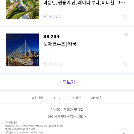
마운틴, 원숭이 산, 레이디 부다, 바나힐, 그리
고 상징적인 골든 브릿지 | 베트남
케이케이데이
38,234
노아 크루즈 | 태국
케이케이데이
+ 더보기
회원가입
로그인
PC버전
APP다운
이용약관
개인정보처리방침
(주) 서치파이 사업자 정보
(주)서치파이
서울특별시 서초구 반포대로88, 반석빌딩 5층 대표이사 김태묵
사업자 등록번호: 388-81-01489
고객센터:
cs_coocha@coocha.com