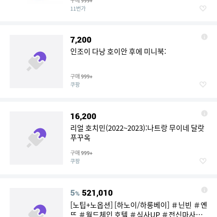
구매
999+
11번가
7,200
인조이 다낭 호이안 후에 미니북:
구매
999+
쿠팡
16,200
리얼 호치민(2022~2023):나트랑 무이네 달랏
푸꾸옥
구매
999+
쿠팡
5
521,010
%
[노팁+노옵션] [하노이/하롱베이] ＃닌빈 ＃옌
뜨 ＃월드체인 호텔 ＃식사UP ＃전신마사지