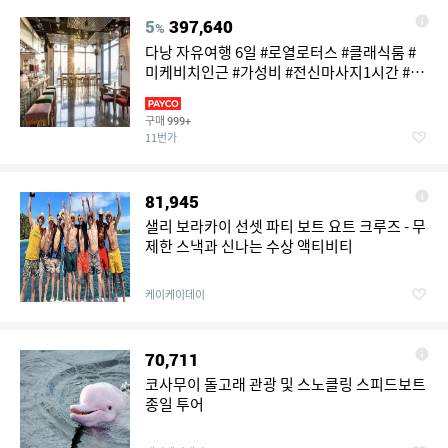
5
397,640
%
다낭 자유여행 6일 #로열로터스 #클래식룸 #
미케비치인근 #가성비 #전신마사지1시간 #공
항픽업
구매
999+
11번가
81,945
샐리 보라카이 선셋 파티 보트 요트 크루즈 - 무
제한 스낵과 신나는 수상 액티비티
케이케이데이
70,711
코사무이 돌고래 관광 및 스노클링 스피드보트
종일 투어