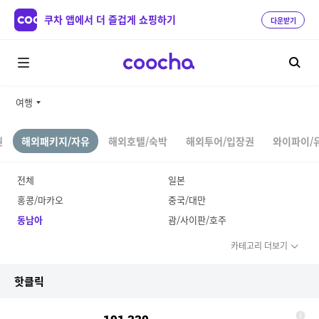
쿠차 앱에서 더 즐겁게 쇼핑하기
다운받기
여행
권
해외패키지/자유
해외호텔/숙박
해외투어/입장권
와이파이/
전체
일본
홍콩/마카오
중국/대만
동남아
괌/사이판/호주
카테고리 더보기
핫클릭