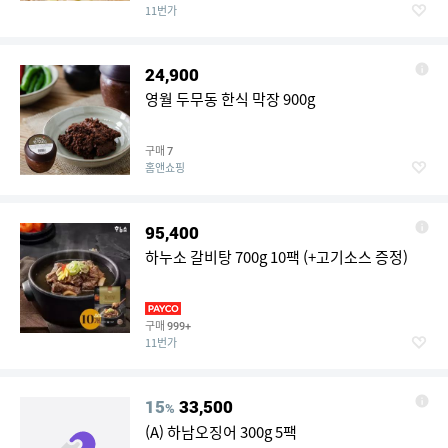
11번가
24,900
영월 두무동 한식 막장 900g
구매
7
홈앤쇼핑
95,400
하누소 갈비탕 700g 10팩 (+고기소스 증정)
구매
999+
11번가
15
33,500
%
(A) 하남오징어 300g 5팩