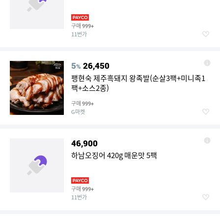
구매
999+
11번가
5
26,450
%
팽현숙 제주흑돼지 왕족발(순살3팩+미니족1
팩+소스2종)
구매
999+
G마켓
46,900
하남오징어 420g 매운맛 5팩
구매
999+
11번가