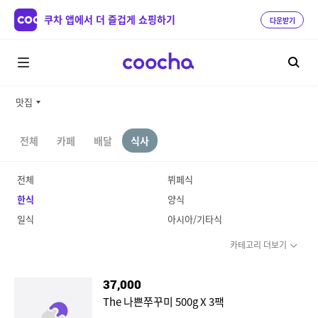
쿠차 앱에서 더 즐겁게 쇼핑하기
다운받기
맛집
전체
카페
배달
식사
전체
뷔페식
한식
양식
일식
아시아/기타식
카테고리 더보기
37,000
The 나쁜쭈꾸미 500g X 3팩