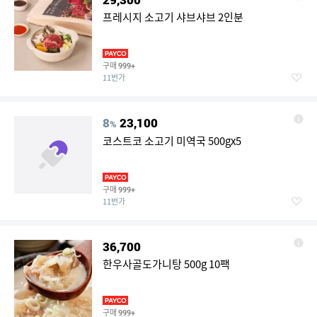
프레시지 소고기 샤브샤브 2인분
구매
999+
11번가
8
23,100
%
코스트코 소고기 미역국 500gx5
구매
999+
11번가
36,700
한우사골도가니탕 500g 10팩
구매
999+