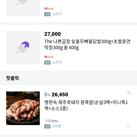
11번가
27,000
The 나쁜곱창 숯불무뼈불닭발300g+초벌훈연
막창300g 총 600g
11번가
핫클릭
5
26,450
%
팽현숙 제주흑돼지 왕족발(순살3팩+미니족1
팩+소스2종)
구매
999+
G마켓