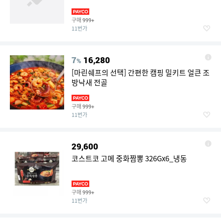
구매
999+
11번가
7
16,280
%
[마린쉐프의 선택] 간편한 캠핑 밀키트 얼큰 조
방낙새 전골
구매
999+
11번가
29,600
코스트코 고메 중화짬뽕 326Gx6_냉동
구매
999+
11번가