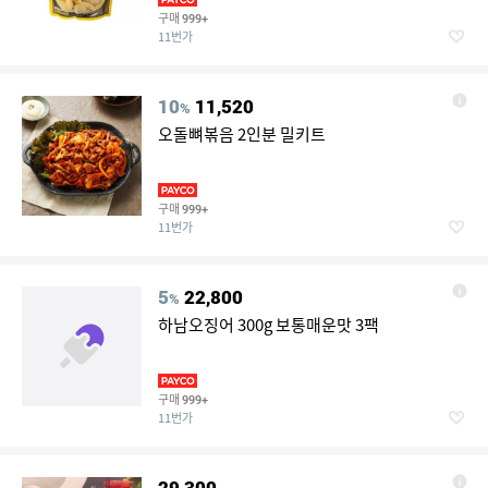
구매
999+
11번가
10
11,520
%
오돌뼈볶음 2인분 밀키트
구매
999+
11번가
5
22,800
%
하남오징어 300g 보통매운맛 3팩
구매
999+
11번가
29,300