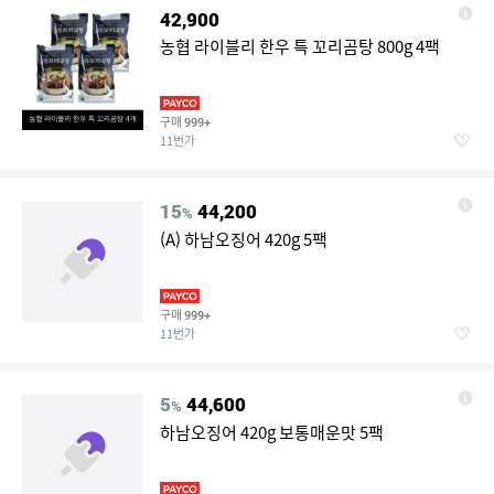
42,900
농협 라이블리 한우 특 꼬리곰탕 800g 4팩
구매
999+
11번가
15
44,200
%
(A) 하남오징어 420g 5팩
구매
999+
11번가
5
44,600
%
하남오징어 420g 보통매운맛 5팩