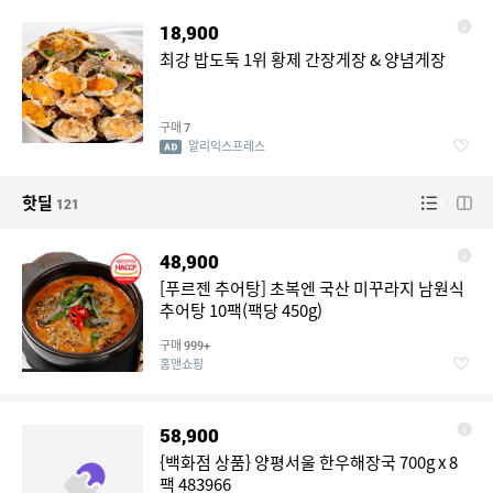
18,900
최강 밥도둑 1위 황제 간장게장 & 양념게장
구매
7
알리익스프레스
핫딜
121
48,900
[푸르젠 추어탕] 초복엔 국산 미꾸라지 남원식
추어탕 10팩(팩당 450g)
구매
999+
홈앤쇼핑
58,900
{백화점 상품} 양평서울 한우해장국 700g x 8
팩 483966