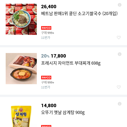
26,400
베트남 판매1위 쿵딘 소고기쌀국수 (20개입)
구매
999+
11번가
20
17,800
%
프레시지 자이언트 부대찌개 698g
구매
999+
11번가
14,800
오뚜기 옛날 삼계탕 900g