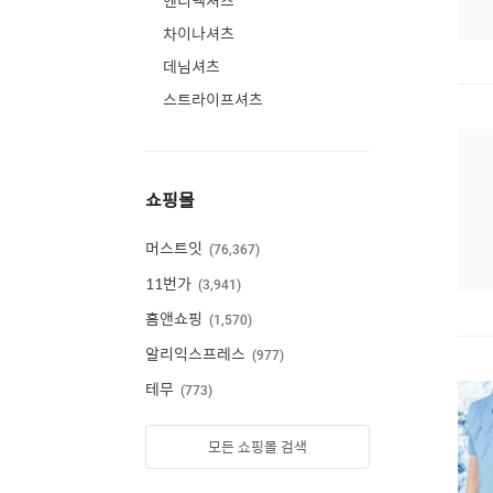
헨리넥셔츠
차이나셔츠
데님셔츠
스트라이프셔츠
쇼핑몰
머스트잇
76,367
11번가
3,941
홈앤쇼핑
1,570
알리익스프레스
977
테무
773
모든 쇼핑몰 검색