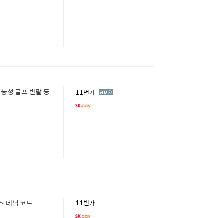
능성 골프 반팔 등
광
11번가
고
즈 데님 코트
11번가