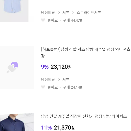
남성의류
셔츠
스트라이프셔츠
좋아요
구매
44,478
좋
아
요
[하프클럽/]남성 긴팔 셔츠 남방 캐주얼 정장 와이셔츠
장
9
%
23,120
원
남성의류
셔츠
좋아요
구매
24,148
좋
아
요
남성 긴팔 캐주얼 직장인 신학기 정장 남방 와이셔츠
11
%
21,370
원