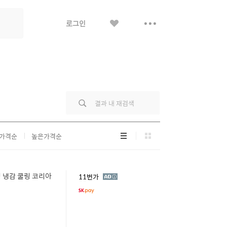
좋
더
로그인
아
보
요
기
리
그
가격순
높은가격순
스
리
트
드
형
형
능성 냉감 쿨링 코리아
광
11번가
고