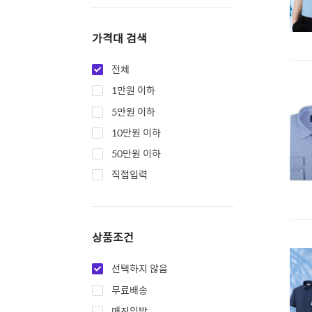
가격대 검색
전체
1만원 이하
5만원 이하
10만원 이하
50만원 이하
직접입력
상품조건
선택하지 않음
무료배송
매진임박