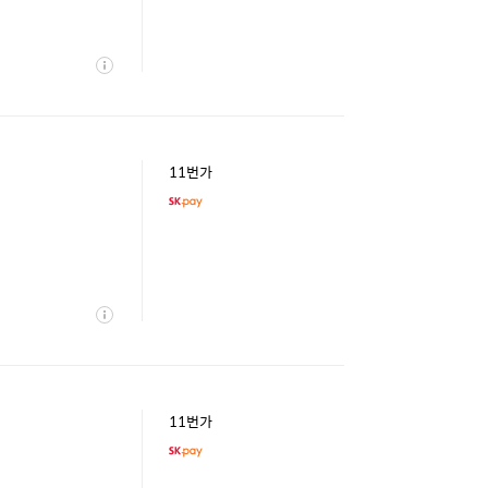
상
세
11번가
상
세
11번가