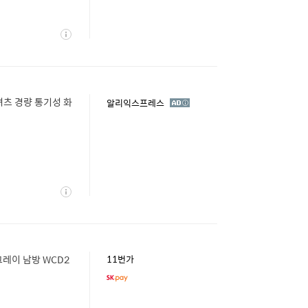
상
세
셔츠 경량 통기성 화
광
알리익스프레스
고
상
세
레이 남방 WCD2
11번가