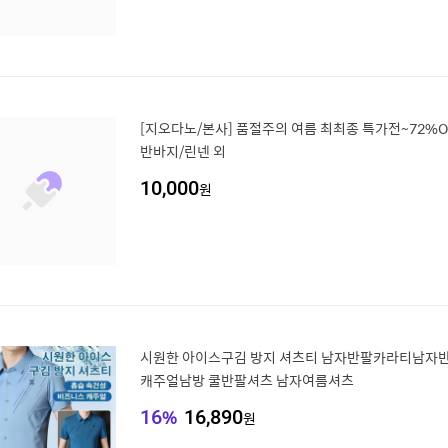
[지오다노/본사] 품절주의 여름 최최종 특가전~72%O
반바지/린넨 외
10,000
원
시원한 아이스구김 방지 셔츠티 남자반팔카라티남자반
캐주얼남방 쿨반팔셔츠 남자여름셔츠
16
%
16,890
원