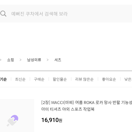
쇼핑
남성의류
셔츠
기순
최신순
구매순
할인율순
리뷰 많은순
좋아요순
낮은
[2장] MACCI(마찌) 여름 ROKA 로카 망사 반팔 기
아미 티셔츠 야외 스포츠 작업복
16,910
원