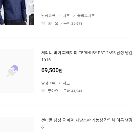
남성의류
셔츠
솔리드셔츠
좋아요
구매
25,673
좋
아
요
세리니 바이 피에이티 CERINI BY PAT 26SS 남성 냉
1516
69,500
원
남성의류
셔츠
좋아요
구매
41,941
좋
아
요
센터폴 남성 쿨 에어 사방스판 기능성 작업복 여름 냉감
6