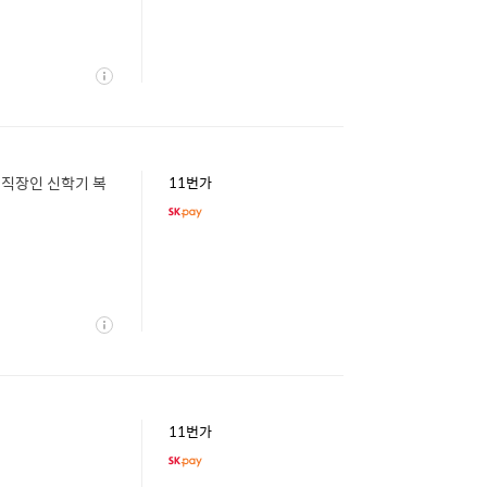
상
세
 직장인 신학기 복
11번가
상
세
11번가