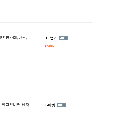
FF 민소매/반팔/
광
11번가
고
 팔티오버핏 남자
광
G마켓
고