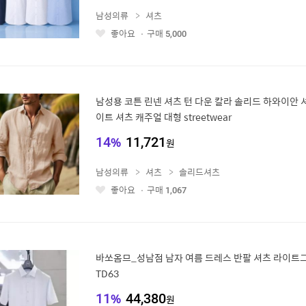
남성의류
셔츠
좋아요
구매
5,000
좋
아
요
남성용 코튼 린넨 셔츠 턴 다운 칼라 솔리드 하와이안 
이트 셔츠 캐주얼 대형 streetwear
14
%
11,721
원
남성의류
셔츠
솔리드셔츠
좋아요
구매
1,067
좋
아
요
바쏘옴므_성남점 남자 여름 드레스 반팔 셔츠 라이트그
TD63
11
%
44,380
원