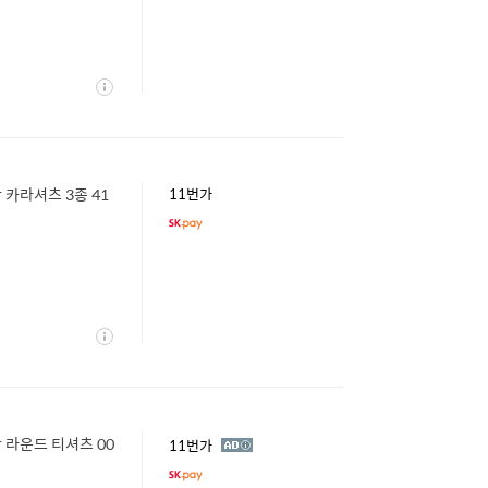
상
세
감 카라셔츠 3종 41
11번가
상
세
 라운드 티셔츠 00
광
11번가
고