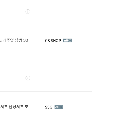
상
세
 캐주얼 남방 30
광
GS SHOP
고
상
세
셔츠 남성셔츠 모
광
SSG
고