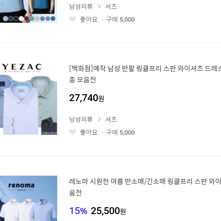
남성의류
셔츠
좋아요
구매
5,000
좋
아
요
[백화점]예작 남성 반팔 링클프리 스판 와이셔츠 드레스
종 모음전
27,740
원
남성의류
셔츠
좋아요
구매
5,000
좋
아
요
레노마 시원한 여름 반소매/긴소매 링클프리 스판 와이
음전
15
%
25,500
원