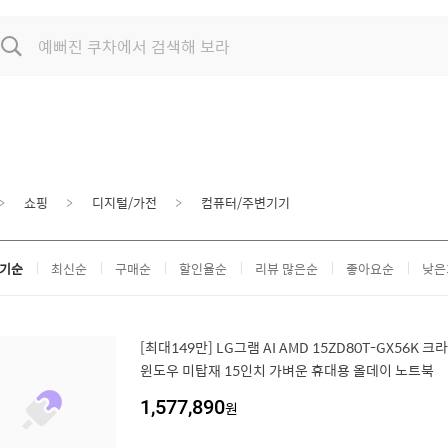
쇼핑
디지털/가전
컴퓨터/주변기기
기순
최신순
구매순
할인율순
리뷰 많은순
좋아요순
낮은
[최대149만] LG그램 AI AMD 15ZD80T-GX56K 크라
윈도우 미탑재 15인치 가벼운 휴대용 올데이 노트북
1,577,890
원