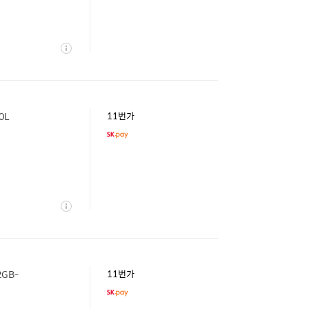
상
세
0L
11번가
상
세
2GB-
11번가