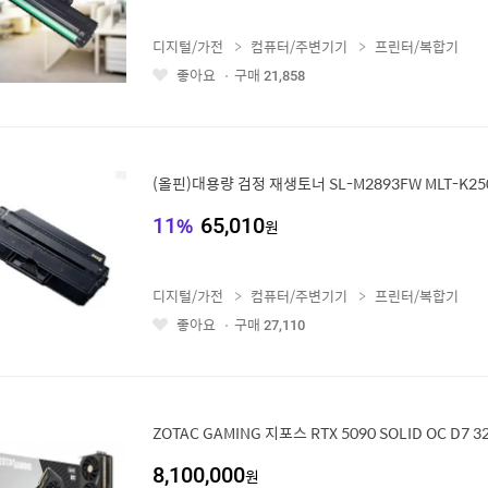
디지털/가전
컴퓨터/주변기기
프린터/복합기
좋아요
구매
21,858
좋
아
요
(올핀)대용량 검정 재생토너 SL-M2893FW MLT-K25
11
%
65,010
원
디지털/가전
컴퓨터/주변기기
프린터/복합기
좋아요
구매
27,110
좋
아
요
ZOTAC GAMING 지포스 RTX 5090 SOLID OC D7 3
8,100,000
원