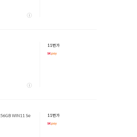
상
세
11번가
상
세
56GB WIN11 Se
11번가