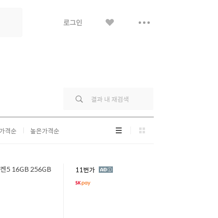
좋
더
로그인
아
보
요
기
리
그
가격순
높은가격순
스
리
트
드
형
형
켄5 16GB 256GB
광
11번가
고