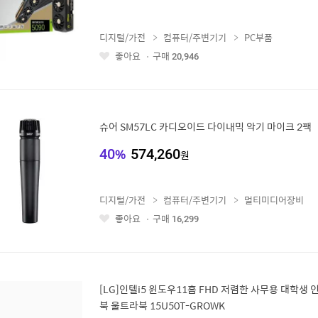
디지털/가전
컴퓨터/주변기기
PC부품
좋아요
구매
20,946
좋
아
요
슈어 SM57LC 카디오이드 다이내믹 악기 마이크 2팩
40
%
574,260
원
디지털/가전
컴퓨터/주변기기
멀티미디어장비
좋아요
구매
16,299
좋
아
요
[LG]인텔i5 윈도우11홈 FHD 저렴한 사무용 대학생
북 울트라북 15U50T-GROWK