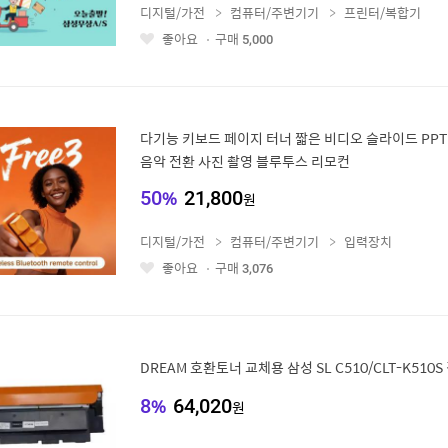
디지털/가전
컴퓨터/주변기기
프린터/복합기
좋아요
구매
5,000
좋
아
요
다기능 키보드 페이지 터너 짧은 비디오 슬라이드 PPT
음악 전환 사진 촬영 블루투스 리모컨
50
%
21,800
원
디지털/가전
컴퓨터/주변기기
입력장치
좋아요
구매
3,076
좋
아
요
DREAM 호환토너 교체용 삼성 SL C510/CLT-K510S
8
%
64,020
원