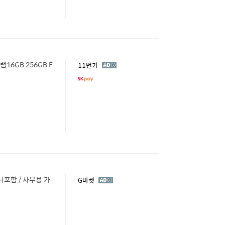
램16GB 256GB F
광
11번가
고
너포함 / 사무용 가
광
G마켓
고