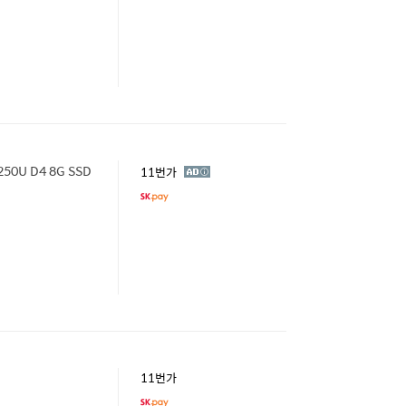
0U D4 8G SSD
광
11번가
고
11번가