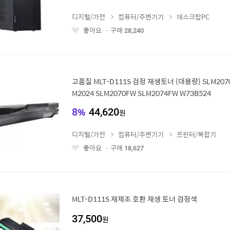
디지털/가전
컴퓨터/주변기기
데스크탑PC
좋아요
구매
28,240
좋
아
요
고품질 MLT-D111S 검정 재생토너 (대용량) SLM2070
M2024 SLM2070FW SLM2074FW W73B524
8
%
44,620
원
디지털/가전
컴퓨터/주변기기
프린터/복합기
좋아요
구매
18,627
좋
아
요
MLT-D111S 재제조 호환 재생 토너 검정색
37,500
원