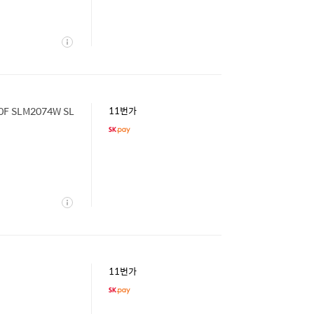
상
세
F SLM2074W SL
11번가
상
세
11번가