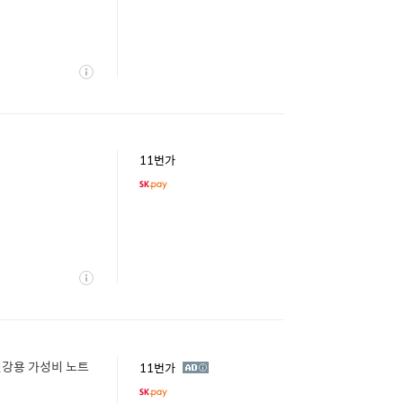
상
세
11번가
상
세
 인강용 가성비 노트
광
11번가
고