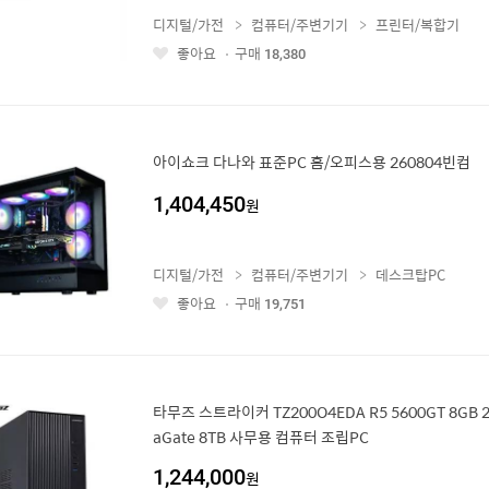
디지털/가전
컴퓨터/주변기기
프린터/복합기
좋아요
구매
18,380
좋
아
요
아이쇼크 다나와 표준PC 홈/오피스용 260804빈컴
1,404,450
원
디지털/가전
컴퓨터/주변기기
데스크탑PC
좋아요
구매
19,751
좋
아
요
타무즈 스트라이커 TZ200O4EDA R5 5600GT 8GB 2
aGate 8TB 사무용 컴퓨터 조립PC
1,244,000
원