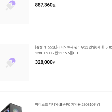
887,360
원
[삼성 NT551E]리퍼노트북 윈도우11 인텔8세대 i5-825
128G+500G 윈11 15.6풀HD
328,000
원
아이쇼크 다나와 표준PC 게임용 260810빈컴