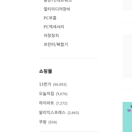
공유기/네트워크
멀티미디어장비
PC부품
PC액세서리
저장장치
프린터/복합기
쇼핑몰
11번가
66,853
오늘의집
9,676
하이마트
7,272
알리익스프레스
2,663
쿠팡
534