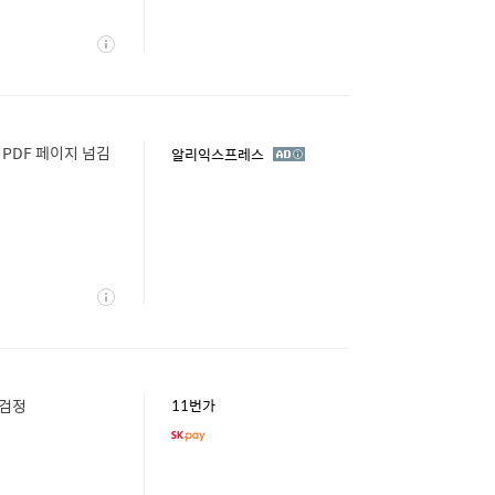
상
세
 PDF 페이지 넘김
광
알리익스프레스
고
상
세
 검정
11번가