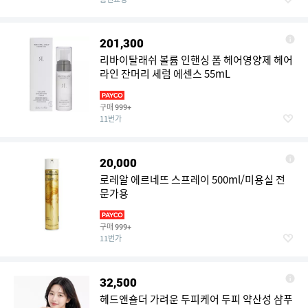
201,300
리바이탈래쉬 볼륨 인핸싱 폼 헤어영양제 헤어
라인 잔머리 세럼 에센스 55mL
구매
999+
11번가
20,000
로레알 에르네뜨 스프레이 500ml/미용실 전
문가용
구매
999+
11번가
32,500
헤드앤숄더 가려운 두피케어 두피 약산성 샴푸