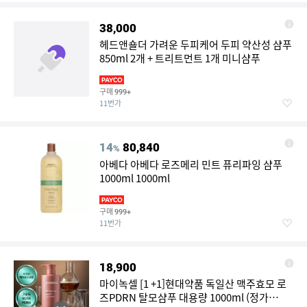
38,000
헤드앤숄더 가려운 두피케어 두피 약산성 샴푸
850ml 2개 + 트리트먼트 1개 미니샴푸
구매
999+
11번가
14
80,840
%
아베다 아베다 로즈메리 민트 퓨리파잉 샴푸
1000ml 1000ml
구매
999+
11번가
18,900
마이녹셀 [1 +1]현대약품 독일산 맥주효모 로
즈PDRN 탈모샴푸 대용량 1000ml (정가