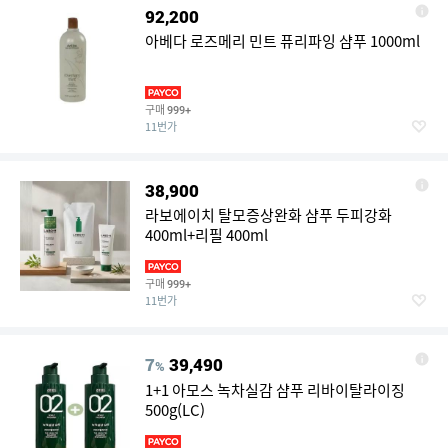
92,200
아베다 로즈메리 민트 퓨리파잉 샴푸 1000ml
구매
999+
11번가
38,900
라보에이치 탈모증상완화 샴푸 두피강화
400ml+리필 400ml
구매
999+
11번가
7
39,490
%
1+1 아모스 녹차실감 샴푸 리바이탈라이징
500g(LC)