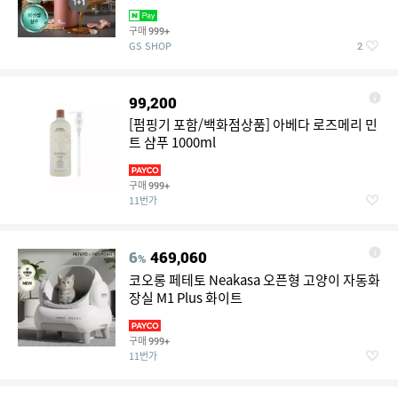
100,000원)
구매
999+
GS SHOP
2
99,200
[펌핑기 포함/백화점상품] 아베다 로즈메리 민
트 샴푸 1000ml
구매
999+
11번가
6
469,060
%
코오롱 페테토 Neakasa 오픈형 고양이 자동화
장실 M1 Plus 화이트
구매
999+
11번가