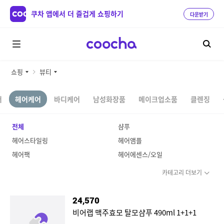
쿠차 앱에서 더 즐겁게 쇼핑하기
다운받기
쇼핑
뷰티
어
헤어케어
바디케어
남성화장품
메이크업소품
클렌징
전체
샴푸
헤어스타일링
헤어앰플
헤어팩
헤어에센스/오일
카테고리 더보기
24,570
비어랩 맥주효모 탈모샴푸 490ml 1+1+1