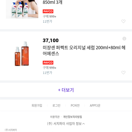
850ml 3개
구매
999+
11번가
37,100
미쟝센 퍼펙트 오리지널 세럼 200ml+80ml 헤
어에센스
구매
999+
11번가
+ 더보기
회원가입
로그인
PC버전
APP다운
이용약관
개인정보처리방침
(주) 서치파이 사업자 정보
(주)서치파이