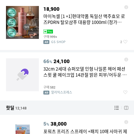
18,900
마이녹셀 [1 +1]현대약품 독일산 맥주효모 로
즈PDRN 탈모샴푸 대용량 1000ml (정가
100,000원)
구매
999+
GS SHOP
2
66
24,100
%
32cm 2세대 슈퍼모델 인형 나일론 헤어 패션
스윗 쿨 메이크업 14관절 밝은 피부/어두운 피
부 1/6 여성 피규어 수집용 선물
구매
582
알리익스프레스
핫딜
12,148
5
38,000
%
포워츠 프리즈 스프레이 +패치 10매 사마귀 제