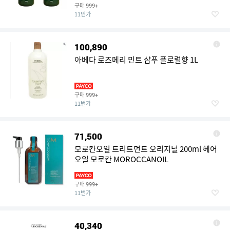
구매
999+
11번가
100,890
아베다 로즈메리 민트 샴푸 플로럴향 1L
구매
999+
11번가
71,500
모로칸오일 트리트먼트 오리지널 200ml 헤어
오일 모로칸 MOROCCANOIL
구매
999+
11번가
40,340