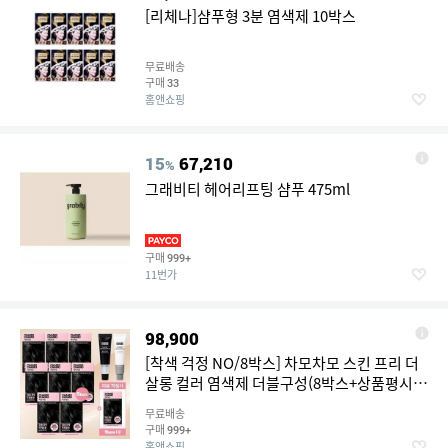
[리체나]샴푸형 3분 염색제 10박스
무료배송
구매
33
홈앤쇼핑
15
67,210
%
그래비티 헤어리프팅 샴푸 475ml
구매
999+
11번가
98,900
[착색 걱정 NO/8박스] 차모차모 스킨 프리 더
살롱 컬러 염색제 더블구성(8박스+상품평시 1
박스)
무료배송
구매
999+
홈앤쇼핑