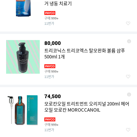
거 냉동 치료기
구매
999+
11번가
80,000
트리코닉스 트리코엑스 탈모완화 볼륨 샴푸
500ml 1개
구매
999+
11번가
74,500
모로칸오일 트리트먼트 오리지널 200ml 헤어
오일 모로칸 MOROCCANOIL
구매
999+
11번가