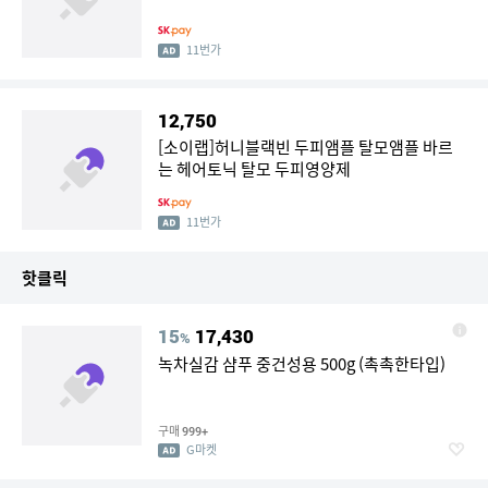
11번가
12,750
[소이랩]허니블랙빈 두피앰플 탈모앰플 바르
는 헤어토닉 탈모 두피영양제
11번가
핫클릭
15
17,430
%
녹차실감 샴푸 중건성용 500g (촉촉한타입)
구매
999+
G마켓