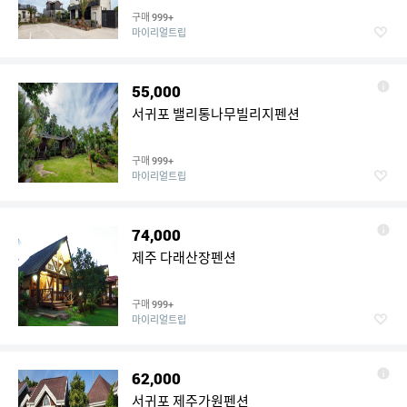
구매
999+
마이리얼트립
55,000
서귀포 밸리통나무빌리지펜션
구매
999+
마이리얼트립
74,000
제주 다래산장펜션
구매
999+
마이리얼트립
62,000
서귀포 제주가원펜션