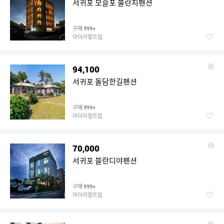
서귀포 모슬포 불란지펜션
구매
999+
마이리얼트립
94,100
서귀포 돌담한길펜션
구매
999+
마이리얼트립
70,000
서귀포 블란디야펜션
구매
999+
마이리얼트립