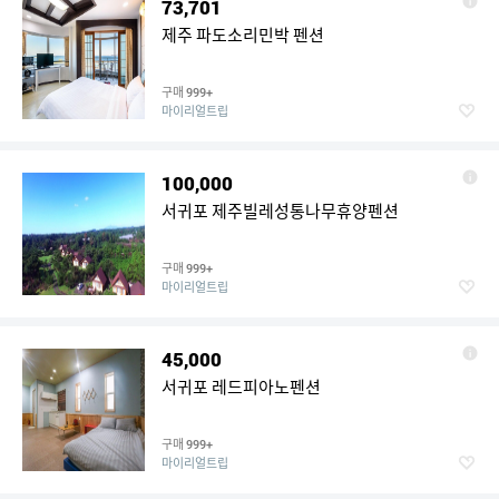
73,701
제주 파도소리민박 펜션
구매
999+
마이리얼트립
100,000
서귀포 제주빌레성통나무휴양펜션
구매
999+
마이리얼트립
45,000
서귀포 레드피아노펜션
구매
999+
마이리얼트립