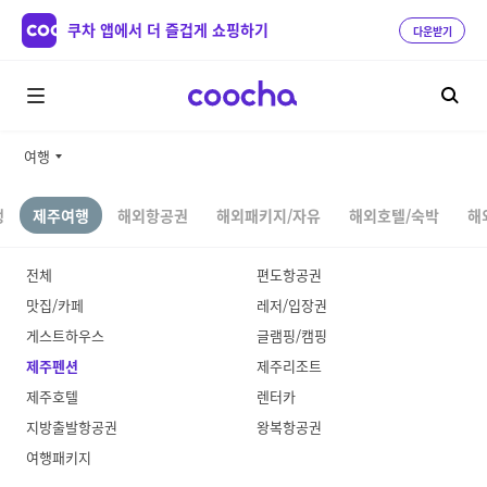
쿠차 앱에서 더 즐겁게 쇼핑하기
다운받기
여행
행
제주여행
해외항공권
해외패키지/자유
해외호텔/숙박
해
전체
편도항공권
맛집/카페
레저/입장권
게스트하우스
글램핑/캠핑
제주펜션
제주리조트
제주호텔
렌터카
지방출발항공권
왕복항공권
여행패키지