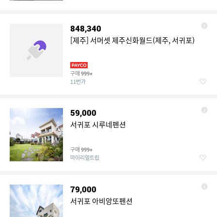
848,340
[제주] 서머셋 제주신화월드(제주, 서귀포)
구매
999+
11번가
59,000
서귀포 시루네펜션
구매
999+
마이리얼트립
79,000
서귀포 아비앙또펜션