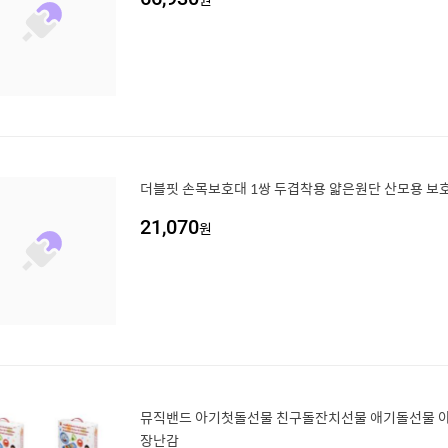
더블핏 손목보호대 1쌍 두겹착용 얇은원단 산모용 보
21,070
원
뮤직밴드 아기첫돌선물 친구돌잔치선물 애기돌선물 
장난감