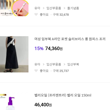
유아
임산부용품
돌기념품
좋아요
구매
32,678
좋
아
요
여성 임부복 A라인 포켓 슬리브리스 롱 원피스 조끼
15
%
74,360
원
유아
임산부용품
임산부복
좋아요
구매
25,737
좋
아
요
벨리오일 (프라젠트라) 벨리 오일 150ml
46,400
원