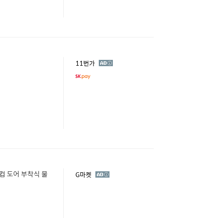
광
11번가
고
 컵 도어 부착식 물
광
G마켓
고