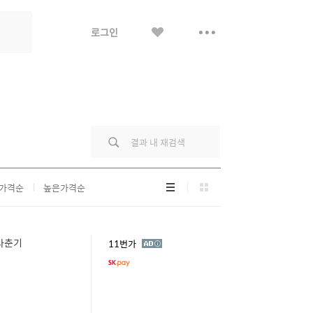
좋
더
로그인
아
보
요
기
리
그
가격순
높은가격순
스
리
트
드
형
형
 사춘기
광
11번가
고