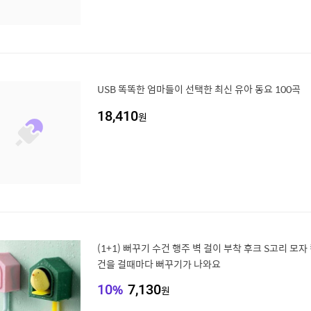
USB 똑똑한 엄마들이 선택한 최신 유아 동요 100곡
18,410
원
(1+1) 뻐꾸기 수건 행주 벽 걸이 부착 후크 S고리 모자
건을 걸때마다 뻐꾸기가 나와요
10
%
7,130
원