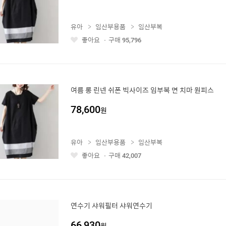
유아
임산부용품
임산부복
좋아요
구매
95,796
좋
아
요
여름 롱 린넨 쉬폰 빅사이즈 임부복 면 치마 원피스
78,600
원
유아
임산부용품
임산부복
좋아요
구매
42,007
좋
아
요
연수기 샤워필터 샤워연수기
66,930
원