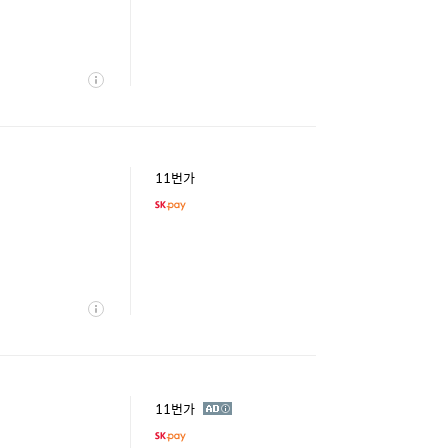
상
세
11번가
상
세
광
11번가
고