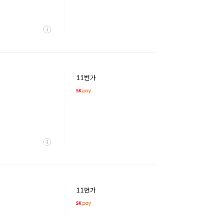
상
세
11번가
상
세
11번가