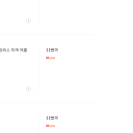
상
세
 원피스 하객 여름
11번가
상
세
11번가