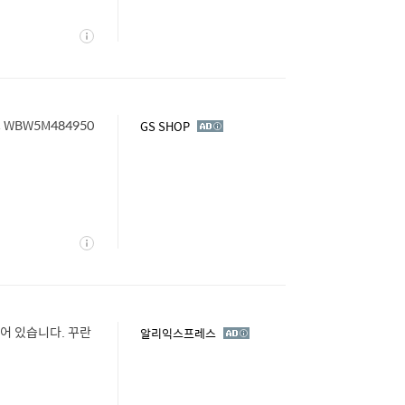
상
세
 WBW5M484950
광
GS SHOP
고
상
세
어 있습니다. 꾸란
광
알리익스프레스
고