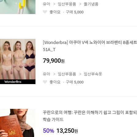
유아
임산부용품
돌기념품
좋아요
구매
5,000
좋
아
요
[Wonderbra] 아쿠아 V넥 노와이어 브라팬티 8종세트
51A_T
79,900
원
유아
임산부용품
임산부속옷
좋아요
구매
5,000
좋
아
요
꾸란으로의 여행: 꾸란은 이해하기 쉽고 그림이 포함되
학습 가이드
50
%
13,250
원