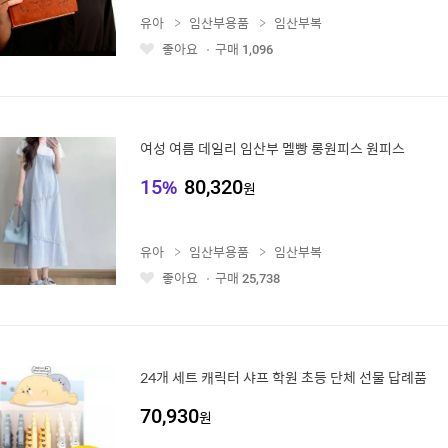
유아
임산부용품
임산부복
좋아요
구매
1,096
좋
아
요
여성 여름 데일리 임산부 멜빵 롱원피스 원피스
15
%
80,320
원
유아
임산부용품
임산부복
좋아요
구매
25,738
좋
아
요
24개 세트 캐릭터 샤프 학원 초등 단체 선물 답례품
70,930
원