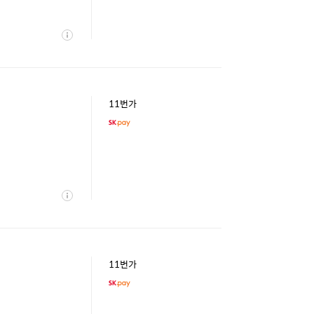
상
세
11번가
상
세
11번가