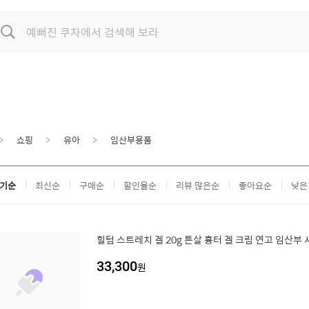
쇼핑
유아
임산부용품
기순
최신순
구매순
할인율순
리뷰 많은순
좋아요순
낮은
힐텀 스트레치 겔 20g 튼살 흉터 겔 크림 연고 임산부
33,300
원