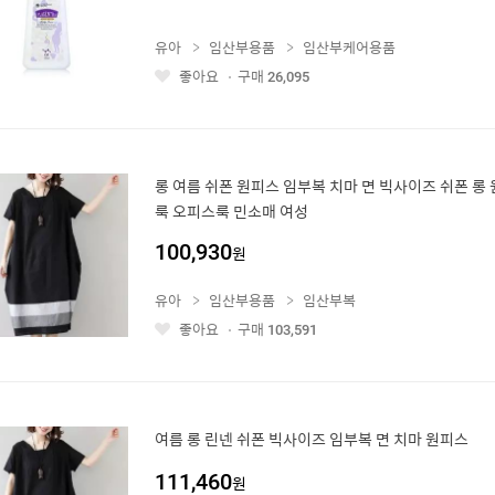
유아
임산부용품
임산부케어용품
좋아요
구매
26,095
좋
아
요
롱 여름 쉬폰 원피스 임부복 치마 면 빅사이즈 쉬폰 롱
룩 오피스룩 민소매 여성
100,930
원
유아
임산부용품
임산부복
좋아요
구매
103,591
좋
아
요
여름 롱 린넨 쉬폰 빅사이즈 임부복 면 치마 원피스
111,460
원