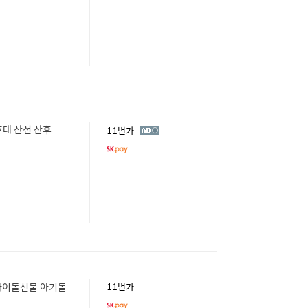
호대 산전 산후
광
11번가
고
아이돌선물 아기돌
11번가